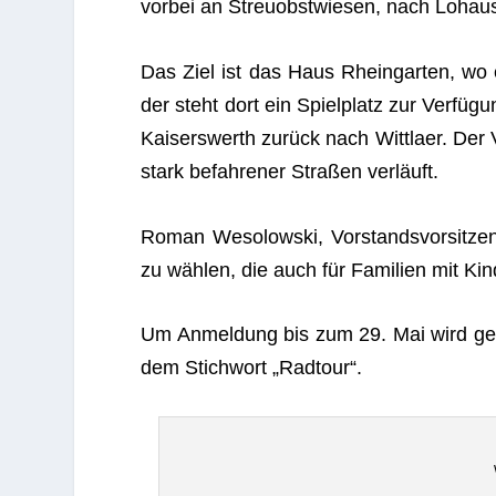
vor­bei an Streu­obst­wie­sen, nach Lohau
Das Ziel ist das Haus Rhein­gar­ten, wo 
der steht dort ein Spiel­platz zur Ver­fü­
Kai­sers­werth zurück nach Witt­laer. Der V
stark befah­re­ner Stra­ßen verläuft.
Roman Weso­low­ski, Vor­stands­vor­sit­zen
zu wäh­len, die auch für Fami­lien mit Kin
Um Anmel­dung bis zum 29. Mai wird ge
dem Stich­wort „Rad­tour“.