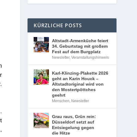
KÜRZLICHE POSTS
Altstadt-Armenküche feiert
34. Geburtstag mit großem
Fest auf dem Burgplatz
Newsletter
,
Veranstaltungshinweis
h
Karl-Klinzing-Plakette 2026
r
geht an Karin Houck –
.
Altstadtoriginal wird von
den Mostertpöttches
geehrt
Menschen
,
Newsletter
.
Grau raus, Grün rein:
t
Düsseldorf setzt auf
Entsiegelung gegen
,
die Hitze