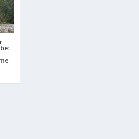
r
ebe:
eme