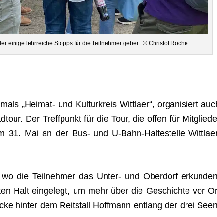
­der einige lehr­rei­che Stopps für die Teil­neh­mer geben. © Chris­tof Roche
­mals „Hei­mat- und Kul­tur­kreis Witt­laer“, orga­ni­siert auc
ad­tour. Der Treff­punkt für die Tour, die offen für Mit­glie­de
h am 31. Mai an der Bus- und U‑Bahn-Hal­te­stelle Witt­laer
 wo die Teil­neh­mer das Unter- und Ober­dorf erkun­den
Orten Halt ein­ge­legt, um mehr über die Geschichte vor Or
­cke hin­ter dem Reit­stall Hoff­mann ent­lang der drei Seen