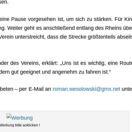
sen.
eine Pause vor­ge­se­hen ist, um sich zu stär­ken. Für Kin
gung. Wei­ter geht es anschlie­ßend ent­lang des Rheins übe
er­ein unter­streicht, dass die Stre­cke größ­ten­teils abseit
­der des Ver­eins, erklärt: „Uns ist es wich­tig, eine Rout
­dern gut geeig­net und ange­nehm zu fah­ren ist.“
be­ten – per E‑Mail an
roman.wesolowski@gmx.net
unte
Wer­bung bitte anklicken !