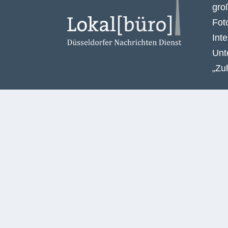
gro
Fot
Int
Unt
„Zu