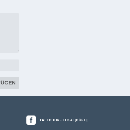

FACEBOOK - LOKAL[BÜRO]