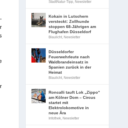
StadtNatur-Tipp
,
Newsletter
Kokain in Lutschern
­
versteckt: Zollhunde
r
stoppen 68-Jährigen am
Flughafen Düsseldorf
s
Blaulicht
,
Newsletter
Düsseldorfer
Feuerwehrleute nach
e
Waldbrandeinsatz in
Spanien zurück in der
Heimat
Blaulicht
,
Newsletter
r
Roncalli tauft Lok „Zippo“
am Kölner Dom – Circus
startet mit
Elektrolokomotive in
neue Ära
Infothek
,
Newsletter