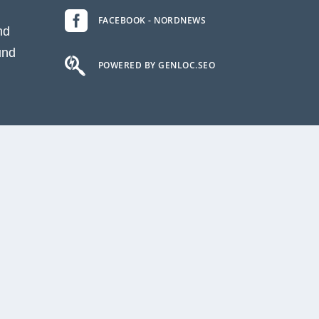

FACEBOOK - NORDNEWS
nd
und

POWERED BY GENLOC.SEO