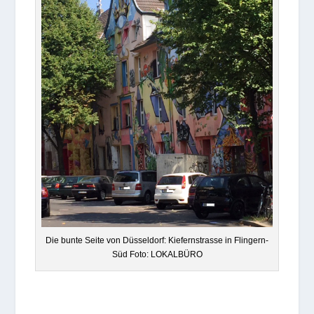
Die bunte Seite von Düs­sel­dorf: Kie­fern­strasse in Flin­gern-
Süd Foto: LOKALBÜRO