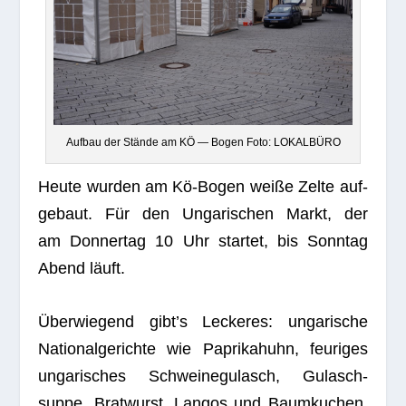
Auf­bau der Stände am KÖ — Bogen Foto: LOKALBÜRO
Heute wur­den am Kö-Bogen weiße Zelte auf­
ge­baut. Für den Unga­ri­schen Markt, der
am Don­ner­tag 10 Uhr star­tet, bis Sonn­tag
Abend läuft.
Über­wie­gend gibt’s Lecke­res: unga­ri­sche
Natio­nal­ge­richte wie Papri­ka­huhn, feu­ri­ges
unga­ri­sches Schwei­negu­lasch, Gulasch­
suppe, Brat­wurst, Lan­gos und Baum­ku­chen.