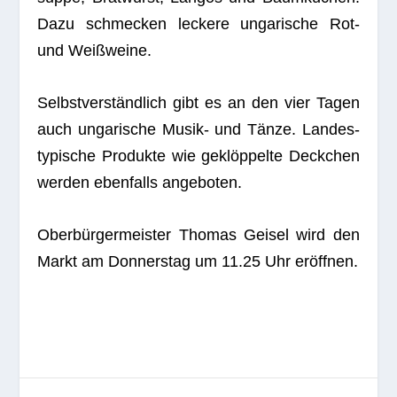
Dazu schme­cken leckere unga­ri­sche Rot-
und Weißweine.
Selbst­ver­ständ­lich gibt es an den vier Tagen
auch unga­ri­sche Musik- und Tänze. Lan­des­
ty­pi­sche Pro­dukte wie geklöp­pelte Deck­chen
wer­den eben­falls angeboten.
Ober­bür­ger­meis­ter Tho­mas Gei­sel wird den
Markt am Don­ners­tag um 11.25 Uhr eröffnen.