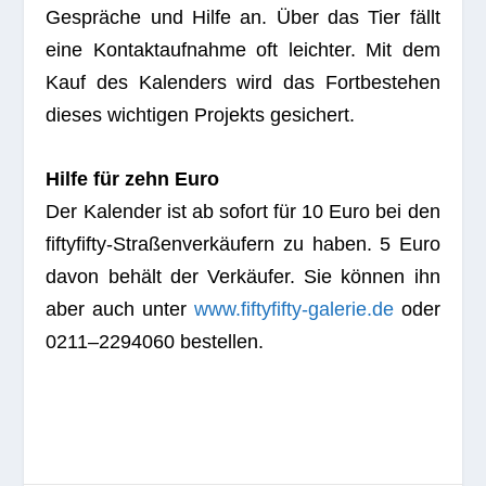
Gesprä­che und Hilfe an. Über das Tier fällt
eine Kon­takt­auf­nahme oft leich­ter. Mit dem
Kauf des Kalen­ders wird das Fort­be­stehen
die­ses wich­ti­gen Pro­jekts gesichert.
Hilfe für zehn Euro
Der Kalen­der ist ab sofort für 10 Euro bei den
fif­ty­fifty-Stra­ßen­ver­käu­fern zu haben. 5 Euro
davon behält der Ver­käu­fer. Sie kön­nen ihn
aber auch unter
www.fiftyfifty-galerie.de
oder
0211–2294060 bestellen.