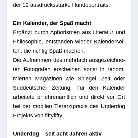
der 12 aus­drucks­starke Hundeportraits.
Ein Kalen­der, der Spaß macht
Ergänzt durch Apho­ris­men aus Lite­ra­tur und
Phi­lo­so­phie, ent­stan­den wie­der Kalen­der­sei­
ten, die rich­tig Spaß machen.
Die Auf­nah­men des mehr­fach aus­ge­zeich­ne­
ten Foto­gra­fen erschei­nen sonst in renom­
mier­ten Maga­zi­nen wie Spie­gel, Zeit oder
Süd­deut­scher Zei­tung. Für den Kalen­der
arbei­tete er ehren­amt­lich und direkt vor Ort
bei der mobi­len Tier­arzt­pra­xis des Under­dog
Pro­jekts von fiftyfifty.
Under­dog – seit acht Jah­ren aktiv