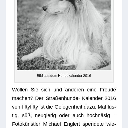
Bild aus dem Hun­de­ka­len­der 2016
Wol­len Sie sich und ande­ren eine Freude
machen? Der Stra­ßen­hunde- Kalen­der 2016
von fif­ty­fifty ist die Gele­gen­heit dazu. Mal lus­
tig, süß, neu­gie­rig oder auch hoch­nä­sig –
Foto­künst­ler Michael Eng­lert spen­dete wie­