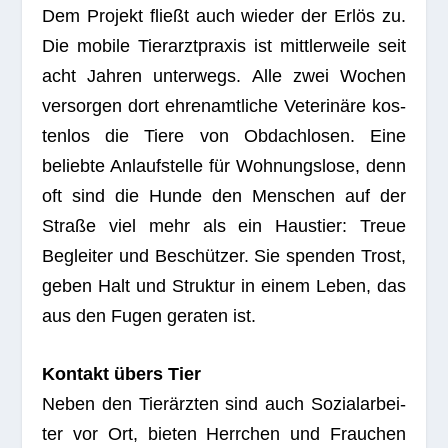
Dem Pro­jekt fließt auch wie­der der Erlös zu.
Die mobile Tier­arzt­pra­xis ist mitt­ler­weile seit
acht Jah­ren unter­wegs. Alle zwei Wochen
ver­sor­gen dort ehren­amt­li­che Vete­ri­näre kos­
ten­los die Tiere von Obdach­lo­sen. Eine
beliebte Anlauf­stelle für Woh­nungs­lose, denn
oft sind die Hunde den Men­schen auf der
Straße viel mehr als ein Haus­tier: Treue
Beglei­ter und Beschüt­zer. Sie spen­den Trost,
geben Halt und Struk­tur in einem Leben, das
aus den Fugen gera­ten ist.
Kon­takt übers Tier
Neben den Tier­ärz­ten sind auch Sozi­al­ar­bei­
ter vor Ort, bie­ten Herr­chen und Frau­chen