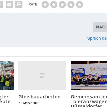
RATE:
NÄC
Spruch d
Gleisbauarbeiten
gter
Gemeinsam Je
eute,
Toleranzwagen
7. Oktober 2016
.
Düsseldorfer