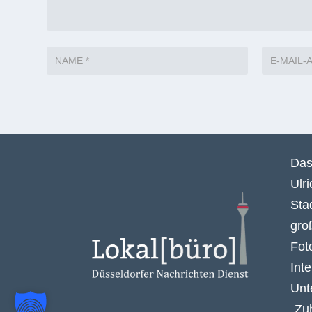
Das
Ulr
Sta
gro
Fot
Int
Unt
„Zu