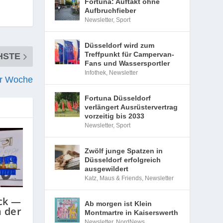
Fortuna: Auftakt ohne
Aufbruchfieber
Newsletter
,
Sport
Düsseldorf wird zum
Treffpunkt für Campervan-
HSTE
Fans und Wassersportler
Infothek
,
Newsletter
er Woche
Fortuna Düsseldorf
verlängert Ausrüstervertrag
vorzeitig bis 2033
Newsletter
,
Sport
Zwölf junge Spatzen in
Düsseldorf erfolgreich
ausgewildert
Katz, Maus & Friends
,
Newsletter
ck —
Ab morgen ist Klein
 der
Montmartre in Kaiserswerth
Newsletter
,
NordNews