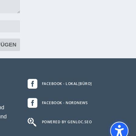

FACEBOOK - LOKAL[BÜRO]

FACEBOOK - NORDNEWS
nd
und

POWERED BY GENLOC.SEO