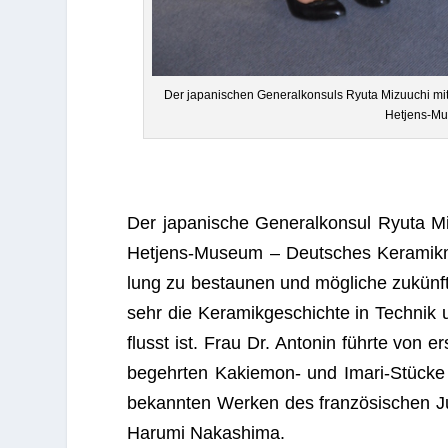
Der japa­ni­schen Gene­ral­kon­suls Ryuta Mizuuchi mit 
Het­jens-M
Der japa­ni­sche Gene­ral­kon­sul Ryuta Mi
Het­jens-Museum – Deut­sches Kera­mik
lung zu bestau­nen und mög­li­che zukünf­ti
sehr die Kera­mik­ge­schichte in Tech­nik
flusst ist. Frau Dr. Anto­nin führte von er
begehr­ten Kakie­mon- und Imari-Stü­ck
bekann­ten Wer­ken des fran­zö­si­schen Ju
Harumi Nakashima.