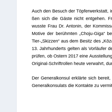
Auch den Besuch der Töp­fer­werk­statt, in d
ßen sich die Gäste nicht ent­ge­hen. Fra
wusste Frau Dr. Anto­nin, der Kom­mis­sa­
Motive der berühm­ten „Choju-Giga“ beric
Tier-„Skizzen“ aus dem Besitz des „Kōza
13. Jahr­hun­derts gel­ten als Vor­läu­fe
prü­fen, ob Ostern 2017 eine Aus­stel­lun
Ori­gi­nal-Schrift­rol­len heute ver­wahrt, d
Der Gene­ral­kon­sul erklärte sich bereit, 
Gene­ral­kon­su­lats die Kon­takte zu vermit