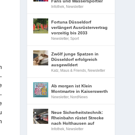
Fans und Wassersportler
Infothek
,
Newsletter
Fortuna Düsseldorf
verlängert Ausrüstervertrag
vorzeitig bis 2033
Newsletter
,
Sport
Zwölf junge Spatzen in
Düsseldorf erfolgreich
ausgewildert
m
Katz, Maus & Friends
,
Newsletter
­
e
Ab morgen ist Klein
Montmartre in Kaiserswerth
­
Newsletter
,
NordNews
e
u
Neue Sicherheitstechnik:
Rheinbahn rüstet Strecke
n
nach Holthausen auf
Infothek
,
Newsletter