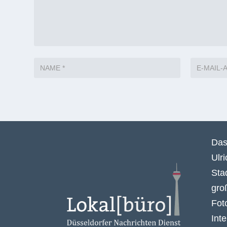
Das
Ulr
Sta
gro
Fot
Int