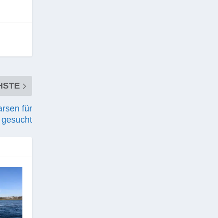
HSTE
rsen für
m gesucht