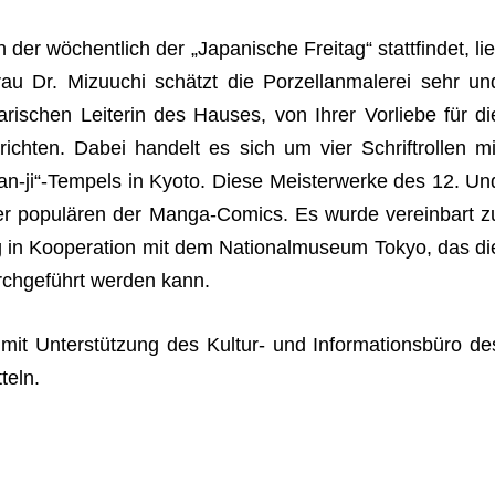
er wöchent­lich der „Japa­ni­sche Frei­tag“ statt­fin­det, lie
u Dr. Mizuuchi schätzt die Por­zel­lan­ma­le­rei sehr un
ri­schen Lei­te­rin des Hau­ses, von Ihrer Vor­liebe für di
h­ten. Dabei han­delt es sich um vier Schrift­rol­len mi
n-ji“-Tempels in Kyoto. Diese Meis­ter­werke des 12. Un
r der popu­lä­ren der Manga-Comics. Es wurde ver­ein­bart z
g in Koope­ra­tion mit dem Natio­nal­mu­seum Tokyo, das di
urch­ge­führt wer­den kann.
mit Unter­stüt­zung des Kul­tur- und Infor­ma­ti­ons­büro de
teln.