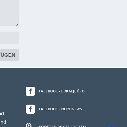

FACEBOOK - LOKAL[BÜRO]

FACEBOOK - NORDNEWS
nd
und

POWERED BY GENLOC.SEO