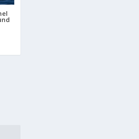
nel
und