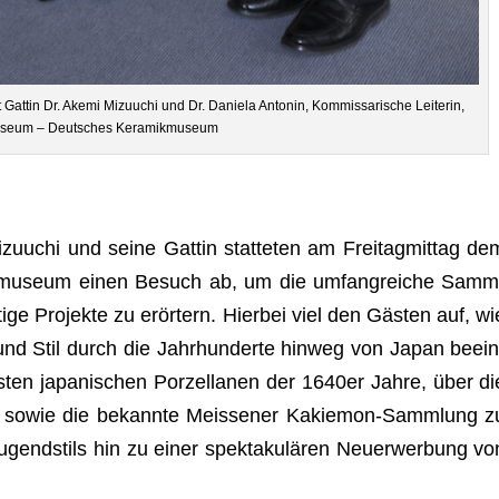
Gat­tin Dr. Akemi Mizuuchi und Dr. Daniela Anto­nin, Kom­mis­sa­ri­sche Lei­te­rin,
useum – Deut­sches Keramikmuseum
zuuchi und seine Gat­tin stat­te­ten am Frei­tag­mit­tag de
­mu­seum einen Besuch ab, um die umfang­rei­che Samm
ge Pro­jekte zu erör­tern. Hier­bei viel den Gäs­ten auf, wi
 und Stil durch die Jahr­hun­derte hin­weg von Japan beein
s­ten japa­ni­schen Por­zel­la­nen der 1640er Jahre, über di
e sowie die bekannte Meis­se­ner Kakie­mon-Samm­lung z
gend­stils hin zu einer spek­ta­ku­lä­ren Neu­erwer­bung vo