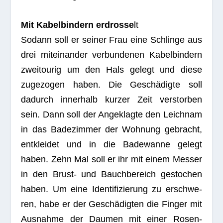
Mit Kabel­bin­dern erdrosse
lt
Sodann soll er sei­ner Frau eine Schlinge aus
drei mit­ein­an­der ver­bun­de­nen Kabel­bin­dern
zwei­tou­rig um den Hals gelegt und diese
zuge­zo­gen haben. Die Geschädigte soll
dadurch inner­halb kur­zer Zeit ver­stor­ben
sein. Dann soll der Ange­klagte den Leich­nam
in das Bade­zim­mer der Woh­nung gebracht,
ent­klei­det und in die Bade­wanne gelegt
haben. Zehn Mal soll er ihr mit einem Mes­ser
in den Brust- und Bauch­be­reich gesto­chen
haben. Um eine Iden­ti­fi­zie­rung zu erschwe­
ren, habe er der Geschädigten die Fin­ger mit
Aus­nahme der Dau­men mit einer Rosen­