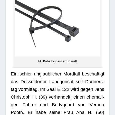
Mit Kabel­bin­dern erdrosselt
Ein schier unglaub­li­cher Mord­fall beschäftigt
das Düsseldorfer Land­ge­richt seit Don­ners­
tag vor­mit­tag. Im Saal E.122 wird gegen Jens
Chris­toph H. (39) ver­han­delt, einen ehe­ma­li­
gen Fah­rer und Body­guard von Verona
Pooth. Er habe seine Frau Ana H. (50)