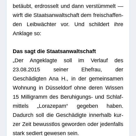
betäubt, erdros­selt und dann verstümmelt —
wirft die Staats­an­walt­schaft dem frei­schaf­fen­
den Leibwächter vor. Und schil­dert ihre
Anklage so:
Das sagt die Staatsanwaltschaft
„Der Ange­klagte soll im Ver­lauf des
23.08.2015 sei­ner Ehe­frau, der
Geschädigten Ana H., in der gemein­sa­men
Woh­nung in Düsseldorf ohne deren Wis­sen
15 Mil­li­gramm des Beru­hi­gungs- und Schlaf­
mit­tels „Lora­ze­pam“ gege­ben haben.
Dadurch soll die Geschädigte inner­halb kur­
zer Zeit bewusst­los gewor­den oder jeden­falls
stark sediert gewe­sen sein.