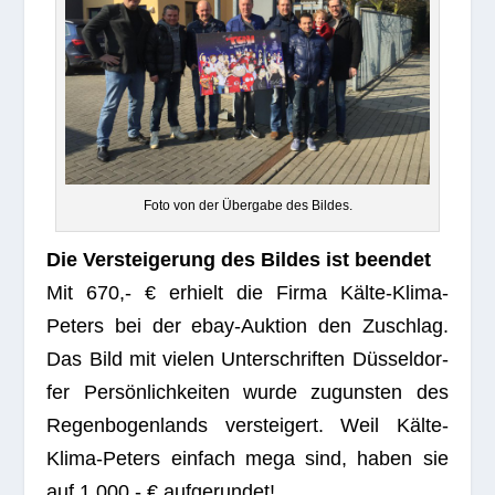
Foto von der Über­gabe des Bildes.
Die Ver­stei­ge­rung des Bil­des ist beendet
Mit 670,- € erhielt die Firma Kälte-Klima-
Peters bei der ebay-Auk­tion den Zuschlag.
Das Bild mit vie­len Unter­schrif­ten Düs­sel­dor­
fer Per­sön­lich­kei­ten wurde zuguns­ten des
Regen­bo­gen­lands ver­stei­gert. Weil Kälte-
Klima-Peters ein­fach mega sind, haben sie
auf 1.000,- € aufgerundet!