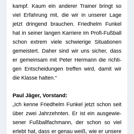
kampf. Kaum ein ande­rer Trai­ner bringt so
viel Erfah­rung mit, die wir in unse­rer Lage
jetzt drin­gend brau­chen. Fried­helm Fun­kel
hat in sei­ner lan­gen Kar­riere im Profi-Fuß­ball
schon extrem viele schwie­rige Situa­tio­nen
gemeis­tert. Daher sind wir uns sicher, dass
er gemein­sam mit Peter Her­mann die rich­ti­
gen Ent­schei­dun­gen tref­fen wird, damit wir
die Klasse halten.“
Paul Jäger, Vorstand:
„Ich kenne Fried­helm Fun­kel jetzt schon seit
über zwei Jahr­zehn­ten. Er ist ein aus­ge­wie­
se­ner Fuß­ball­fach­mann, der schon so viel
erlebt hat, dass er genau weiß, wie er unsere