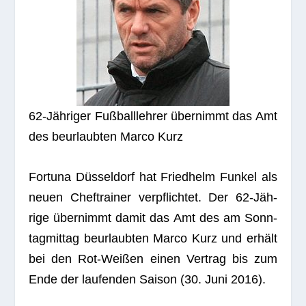
62-Jäh­ri­ger Fuß­ball­leh­rer über­nimmt das Amt
des beur­laub­ten Marco Kurz
For­tuna Düs­sel­dorf hat Fried­helm Fun­kel als
neuen Chef­trai­ner ver­pflich­tet. Der 62-Jäh­
rige über­nimmt damit das Amt des am Sonn­
tag­mit­tag beur­laub­ten Marco Kurz und erhält
bei den Rot-Wei­ßen einen Ver­trag bis zum
Ende der lau­fen­den Sai­son (30. Juni 2016).