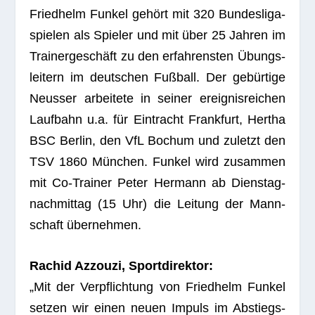
Fried­helm Fun­kel gehört mit 320 Bun­des­li­ga­
spie­len als Spie­ler und mit über 25 Jah­ren im
Trai­ner­ge­schäft zu den erfah­rens­ten Übungs­
lei­tern im deut­schen Fuß­ball. Der gebür­tige
Neus­ser arbei­tete in sei­ner ereig­nis­rei­chen
Lauf­bahn u.a. für Ein­tracht Frank­furt, Her­tha
BSC Ber­lin, den VfL Bochum und zuletzt den
TSV 1860 Mün­chen. Fun­kel wird zusam­men
mit Co-Trai­ner Peter Her­mann ab Diens­tag­
nach­mit­tag (15 Uhr) die Lei­tung der Mann­
schaft übernehmen.
Rachid Azzouzi, Sportdirektor:
„Mit der Ver­pflich­tung von Fried­helm Fun­kel
set­zen wir einen neuen Impuls im Abstiegs­