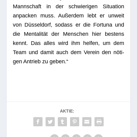
Mann­schaft in der schwie­ri­gen Situa­tion
anpa­cken muss. Außer­dem lebt er unweit
von Düs­sel­dorf, sodass er die For­tuna und
die Men­ta­li­tät der Men­schen hier bes­tens
kennt. Das alles wird ihm hel­fen, um dem
Team und damit auch dem Ver­ein den nöti­
gen Antrieb zu geben.“
AKTIE: