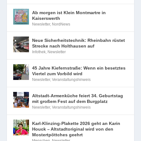
Ab morgen ist Klein Montmartre in
Kaiserswerth
Newsletter
,
NordNews
Neue Sicherheitstechnik: Rheinbahn rüstet
Strecke nach Holthausen auf
Infothek
,
Newsletter
45 Jahre Kiefernstraße: Wenn ein besetztes
Viertel zum Vorbild wird
Newsletter
,
Veranstaltungshinweis
Altstadt-Armenküche feiert 34. Geburtstag
mit großem Fest auf dem Burgplatz
Newsletter
,
Veranstaltungshinweis
Karl-Klinzing-Plakette 2026 geht an Karin
Houck – Altstadtoriginal wird von den
Mostertpöttches geehrt
Menschen
,
Newsletter