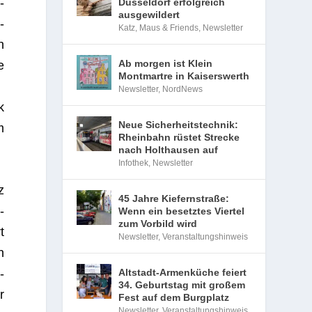
­
Düsseldorf erfolgreich
ausgewildert
­
Katz, Maus & Friends
,
Newsletter
n
Ab morgen ist Klein
e
Montmartre in Kaiserswerth
Newsletter
,
NordNews
k
Neue Sicherheitstechnik:
m
Rheinbahn rüstet Strecke
nach Holthausen auf
Infothek
,
Newsletter
z
45 Jahre Kiefernstraße:
­
Wenn ein besetztes Viertel
zum Vorbild wird
t
Newsletter
,
Veranstaltungshinweis
n
­
Altstadt-Armenküche feiert
34. Geburtstag mit großem
r
Fest auf dem Burgplatz
Newsletter
,
Veranstaltungshinweis