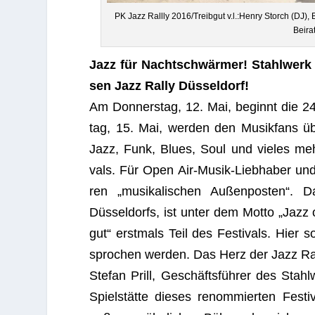
PK Jazz Rallly 2016/Treibgut v.l.:Henry Storch (DJ), Bori
Bei­r
Jazz für Nachtschwärmer! Stahl­werk 
sen Jazz Rally Düsseldorf!
Am Don­ners­tag, 12. Mai, beginnt die 24
tag, 15. Mai, wer­den den Musik­fans übe
Jazz, Funk, Blues, Soul und vie­les mehr. 
vals. Für Open Air-Musik-Lieb­ha­ber u
ren „musi­ka­li­schen Außen­pos­ten“. D
Düsseldorfs, ist unter dem Motto „Jazz
gut“ erst­mals Teil des Fes­ti­vals. Hier 
spro­chen wer­den. Das Herz der Jazz Rally
Ste­fan Prill, Geschäftsführer des Stah
Spielstätte die­ses renom­mier­ten Fes­