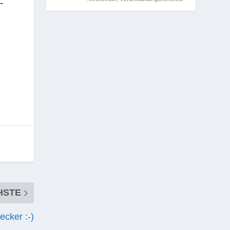
­
HSTE
lecker :-)