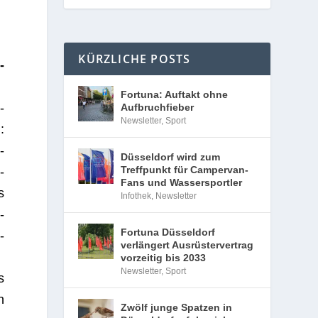
KÜRZLICHE POSTS
­
Fortuna: Auftakt ohne
­
Aufbruchfieber
Newsletter
,
Sport
:
­
Düsseldorf wird zum
Treffpunkt für Campervan-
­
Fans und Wassersportler
s
Infothek
,
Newsletter
­
Fortuna Düsseldorf
­
verlängert Ausrüstervertrag
vorzeitig bis 2033
Newsletter
,
Sport
s
n
Zwölf junge Spatzen in