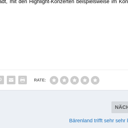
dt, mit den High­light-Kon­zer­ten bei­spiels­weise im Kon
RATE:
NÄC
Bärenland trifft sehr sehr 