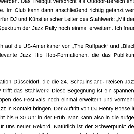
er­den. Das Treib­gut ver­spricht als Oudoor-Bereich ent
e. Im Club kann dann anschlie­ßend rich­tig getanzt wer
fer DJ und Künstlerischer Lei­ter des Stahl­werk: „Mit de
Spek­trum der Jazz Rally noch ein­mal erwei­tern. Ich freu
h auf die US-Ame­ri­ka­ner von „The Ruff­pack“ und „Blac
e­le­vante Jazz Hip Hop-For­ma­tio­nen, die das Publi­ku
a­tion Düsseldorf, die die 24. Schau­ins­land- Rei­sen Jaz
lly trifft das Stahl­werk! Diese Begeg­nung ist ein span­nen
up­pen des Fes­ti­vals noch ein­mal erwei­tern und ver­mehr
 in Kon­takt brin­gen. Der Auf­tritt von DJ Henry Boese i
t bis 6.30 Uhr in der Früh. Man kann also in die auf­ge
ür uns neuer Rekord. Natürlich ist der Schwer­punkt de