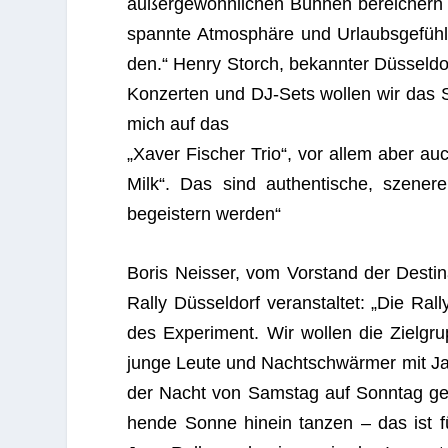
außergewöhnlichen Bühnen berei­chern w
spannte Atmosphäre und Urlaubsgefühl
den.“ Henry Storch, bekann­ter Düsseldor
Kon­zer­ten und DJ-Sets wol­len wir das 
mich auf das
„Xaver Fischer Trio“, vor allem aber auc
Milk“. Das sind authen­ti­sche, sze­ne­r
begeis­tern werden“
Boris Neis­ser, vom Vor­stand der Desti­n
Rally Düsseldorf ver­an­stal­tet: „Die Ra
des Expe­ri­ment. Wir wol­len die Ziel­gr
junge Leute und Nachtschwärmer mit Jazz
der Nacht von Sams­tag auf Sonn­tag geh
hende Sonne hin­ein tan­zen – das ist f