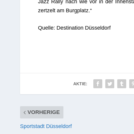
Jazz Rally nach wie vor in der Innen­sta
zert­zelt am Burgplatz.“
Quelle: Desti­na­tion Düsseldorf
AKTIE:
VORHERIGE
Sportstadt Düsseldorf