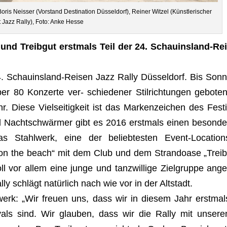
s Neis­ser (Vor­stand Desti­na­tion Düs­sel­dorf), Rei­ner Wit­zel (Künst­le­ri­scher
at Jazz Rally), Foto: Anke Hesse
und Treib­gut erst­mals Teil der
24. Schau­ins­land-Rei
. Schau­ins­land-Rei­sen Jazz Rally Düsseldorf. Bis Sonn
r 80 Kon­zerte ver- schie­de­ner Stil­rich­tun­gen gebo­ten
Diese Viel­sei­tig­keit ist das Mar­ken­zei­chen des Fes­ti
nd Nachtschwärmer gibt es 2016 erst­mals einen beson­de
as Stahl­werk, eine der belieb­tes­ten Event-Loca­ti­on
 on the beach“ mit dem Club und dem Stran­d­o­ase „Treib
soll vor allem eine junge und tan­zwil­lige Ziel­gruppe ange
 schlägt natürlich nach wie vor in der Altstadt.
l­werk: „Wir freuen uns, dass wir in die­sem Jahr erst­mal
ti­vals sind. Wir glau­ben, dass wir die Rally mit unse­re