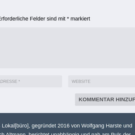
Erforderliche Felder sind mit
*
markiert
 Lokal[büro], gegründet 2016 von Wolfgang Harste und
ich Altmann, berichtet unabhängig und nah am Puls der