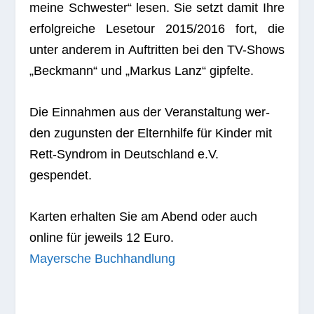
meine Schwes­ter“ lesen. Sie setzt damit Ihre
erfolg­rei­che Lese­tour 2015/2016 fort, die
unter ande­rem in Auf­trit­ten bei den TV-Shows
„Beck­mann“ und „Mar­kus Lanz“ gipfelte.
Die Ein­nah­men aus der Ver­an­stal­tung wer­
den zuguns­ten der Eltern­hilfe für Kin­der mit
Rett-Syn­drom in Deutsch­land e.V.
gespendet.
Kar­ten erhal­ten Sie am Abend oder auch
online für jeweils 12 Euro.
May­er­sche Buchhandlung