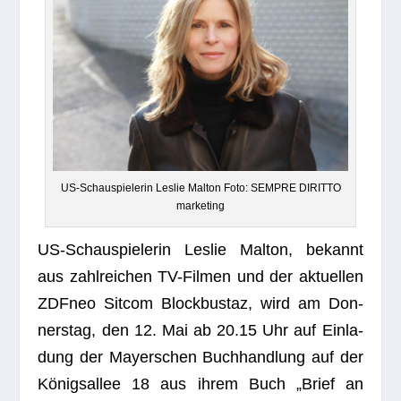
US-Schau­spie­le­rin Les­lie Mal­ton Foto: SEMPRE DIRITTO
marketing
US-Schau­spie­le­rin Les­lie Mal­ton, bekannt
aus zahl­rei­chen TV-Fil­men und der aktu­el­len
ZDF­neo Sit­com Block­bus­taz, wird am Don­
ners­tag, den 12. Mai ab 20.15 Uhr auf Ein­la­
dung der May­er­schen Buch­hand­lung auf der
Königs­al­lee 18 aus ihrem Buch „Brief an