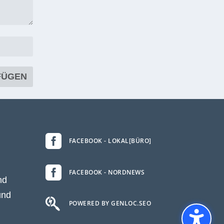

FACEBOOK - LOKAL[BÜRO]

FACEBOOK - NORDNEWS
nd
und

POWERED BY GENLOC.SEO