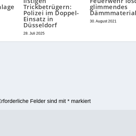
listigen
Feuerwehr lös
nlage
Trickbetrügern:
glimmendes
Polizei im Doppel-
Dämmmateria
Einsatz in
30. August 2021
Düsseldorf
28. Juli 2025
Erforderliche Felder sind mit
*
markiert