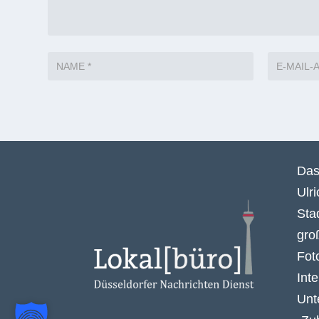
Das
Ulr
Sta
gro
Fot
Int
Unt