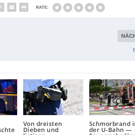
RATE:
NÄC
Von dreisten
Schmorbrand i
schte
Dieben und
der U‑Bahn —