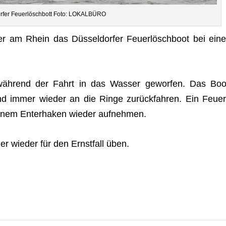
r­fer Feu­er­lösch­bott Foto: LOKALBÜRO
 am Rhein das Düs­sel­dor­fer Feu­er­lösch­boot bei eine
 wäh­rend der Fahrt in das Was­ser gewor­fen. Das Boo
nd immer wie­der an die Ringe zurück­fah­ren. Ein Feu­er
nem Enter­ha­ken wie­der aufnehmen.
 wie­der für den Ernst­fall üben.