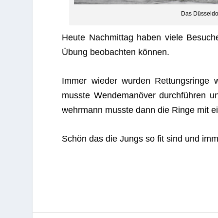
Das Düs­sel­do
Heute Nach­mit­tag haben viele Besu­cher
Übung beob­ach­ten können.
Immer wie­der wur­den Ret­tungs­ringe
musste Wen­de­ma­nö­ver durch­füh­ren u
wehr­mann musste dann die Ringe mit ei
Schön das die Jungs so fit sind und immer