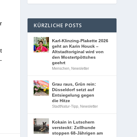
r
KÜRZLICHE POSTS
Karl-Klinzing-Plakette 2026
geht an Karin Houck –
t
Altstadtoriginal wird von
den Mostertpöttches
­
geehrt
Menschen
,
Newsletter
Grau raus, Grün rein:
Düsseldorf setzt auf
Entsiegelung gegen
die Hitze
StadtNatur-Tipp
,
Newsletter
Kokain in Lutschern
versteckt: Zollhunde
stoppen 68-Jährigen am