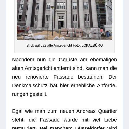
Blick auf das alte Amts­ge­richt Foto: LOKALBÜRO
Nach­dem nun die Gerüste am ehe­ma­li­gen
alten Amts­ge­richt ent­fernt sind, kann man die
neu reno­vierte Fas­sade bestau­nen. Der
Denk­mal­schutz hat hier erheb­li­che Anfor­de­
run­gen gestellt.
Egal wie man zum neuen Andreas Quar­tier
steht, die Fas­sade wurde mit viel Liebe
restau­riert. Bei man­chem Düs­sel­dor­fer wird