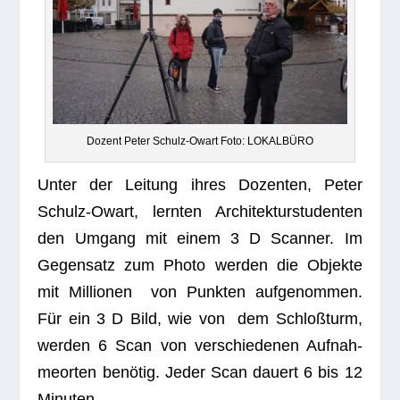
Dozent Peter Schulz-Owart Foto: LOKALBÜRO
Unter der Lei­tung ihres Dozen­ten, Peter
Schulz-Owart, lern­ten Archi­tek­tur­stu­den­ten
den Umgang mit einem 3 D Scan­ner. Im
Gegen­satz zum Photo wer­den die Objekte
mit Mil­lio­nen von Punk­ten auf­ge­nom­men.
Für ein 3 D Bild, wie von dem Schloß­turm,
wer­den 6 Scan von ver­schie­de­nen Auf­nah­
me­or­ten benö­tig. Jeder Scan dau­ert 6 bis 12
Minuten.