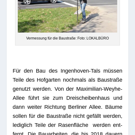
Ver­mes­sung für die Bau­straße: Foto: LOKALBÜRO
Für den Bau des Ingen­ho­ven-Tals müs­sen
Teile des Hof­gar­ten noch­mals als Bau­straße
genutzt wer­den. Von der Maxi­mi­lian-Weyhe-
Allee führt sie zum Drei­schei­ben­haus und
dann wei­ter Rich­tung Ber­li­ner Allee. Bäume
sol­len für die Bau­straße nicht gefällt wer­den,
ledig­lich Teile der Rasen­flä­che wer­den ent­
fernt. Die Bau­ar­bei­ten, die bis 2018 dau­ern