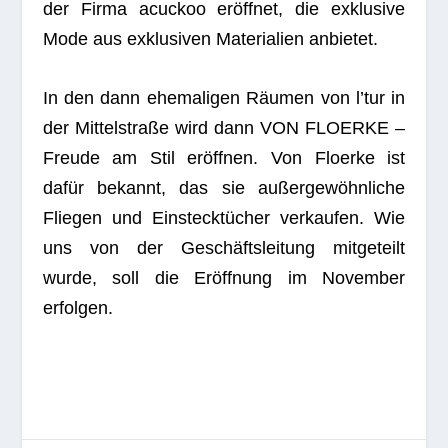
der Firma acuckoo eröff­net, die exklu­sive
Mode aus exklu­si­ven Mate­ria­lien anbietet.
In den dann ehe­ma­li­gen Räu­men von l’tur in
der Mit­tel­straße wird dann VON FLOERKE –
Freude am Stil eröff­nen. Von Floerke ist
dafür bekannt, das sie außer­ge­wöhn­li­che
Flie­gen und Ein­steck­tü­cher ver­kau­fen. Wie
uns von der Geschäfts­lei­tung mit­ge­teilt
wurde, soll die Eröff­nung im Novem­ber
erfolgen.