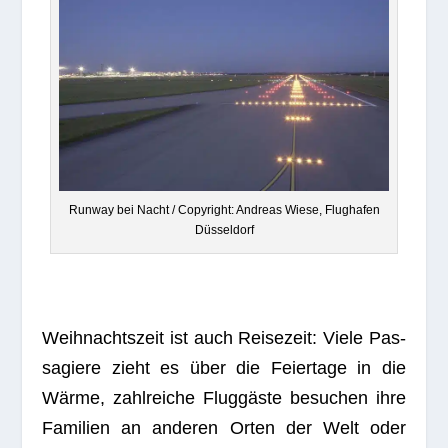
Run­way bei Nacht / Copy­right: Andreas Wiese, Flug­ha­fen
Düsseldorf
Weih­nachts­zeit ist auch Rei­se­zeit: Viele Pas­
sa­giere zieht es über die Fei­er­tage in die
Wärme, zahl­rei­che Flug­gäste besu­chen ihre
Fami­lien an ande­ren Orten der Welt oder