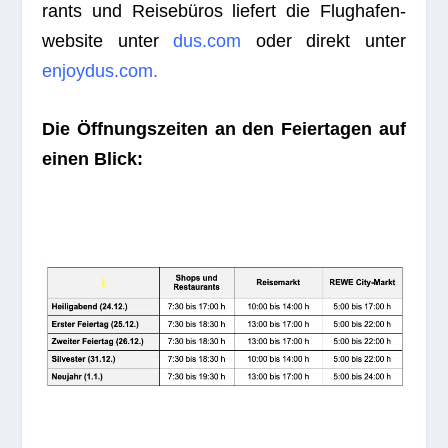
rants und Rei­se­bü­ros lie­fert die Flug­ha­fen­
web­site unter
dus.com
oder direkt unter
enjoydus.com.
Die Öff­nungs­zei­ten an den Fei­er­ta­gen auf
einen Blick: