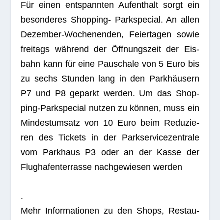
Für einen ent­spann­ten Auf­ent­halt sorgt ein
beson­de­res Shop­ping- Park­spe­cial. An allen
Dezem­ber-Wochen­en­den, Fei­er­ta­gen sowie
frei­tags wäh­rend der Öff­nungs­zeit der Eis­
bahn kann für eine Pau­schale von 5 Euro bis
zu sechs Stun­den lang in den Park­häu­sern
P7 und P8 geparkt wer­den. Um das Shop­
ping-Park­spe­cial nut­zen zu kön­nen, muss ein
Min­dest­um­satz von 10 Euro beim Redu­zie­
ren des Tickets in der Park­ser­vice­zen­trale
vom Park­haus P3 oder an der Kasse der
Flug­ha­fen­ter­rasse nach­ge­wie­sen werden
.
Mehr Infor­ma­tio­nen zu den Shops, Restau­