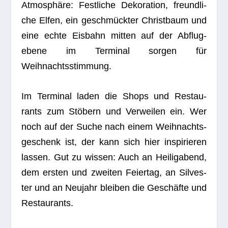
Atmo­sphäre: Fest­li­che Deko­ra­tion, freund­li­
che Elfen, ein geschmück­ter Christ­baum und
eine echte Eis­bahn mit­ten auf der Abflug­
ebene im Ter­mi­nal sor­gen für
Weihnachtsstimmung.
Im Ter­mi­nal laden die Shops und Restau­
rants zum Stö­bern und Ver­wei­len ein. Wer
noch auf der Suche nach einem Weih­nachts­
ge­schenk ist, der kann sich hier inspi­rie­ren
las­sen. Gut zu wis­sen: Auch an Hei­lig­abend,
dem ers­ten und zwei­ten Fei­er­tag, an Sil­ves­
ter und an Neu­jahr blei­ben die Geschäfte und
Restaurants.