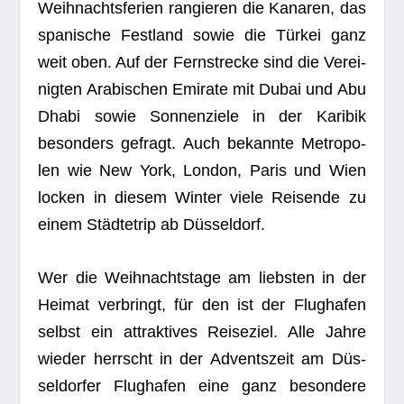
Weih­nachts­fe­rien ran­gie­ren die Kana­ren, das
spa­ni­sche Fest­land sowie die Tür­kei ganz
weit oben. Auf der Fern­stre­cke sind die Ver­ei­
nig­ten Ara­bi­schen Emi­rate mit Dubai und Abu
Dhabi sowie Son­nen­ziele in der Kari­bik
beson­ders gefragt. Auch bekannte Metro­po­
len wie New York, Lon­don, Paris und Wien
locken in die­sem Win­ter viele Rei­sende zu
einem Städ­te­trip ab Düsseldorf.
Wer die Weih­nachts­tage am liebs­ten in der
Hei­mat ver­bringt, für den ist der Flug­ha­fen
selbst ein attrak­ti­ves Rei­se­ziel. Alle Jahre
wie­der herrscht in der Advents­zeit am Düs­
sel­dor­fer Flug­ha­fen eine ganz beson­dere