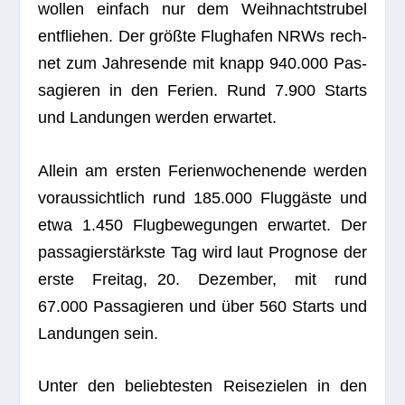
wol­len ein­fach nur dem Weih­nachts­tru­bel
ent­flie­hen. Der größte Flug­ha­fen NRWs rech­
net zum Jah­res­ende mit knapp 940.000 Pas­
sa­gie­ren in den Ferien. Rund 7.900 Starts
und Lan­dun­gen wer­den erwartet.
Allein am ers­ten Feri­en­wo­chen­ende wer­den
vor­aus­sicht­lich rund 185.000 Flug­gäste und
etwa 1.450 Flug­be­we­gun­gen erwar­tet. Der
pas­sa­gier­stärkste Tag wird laut Pro­gnose der
erste Frei­tag, 20. Dezem­ber, mit rund
67.000 Pas­sa­gie­ren und über 560 Starts und
Lan­dun­gen sein.
Unter den belieb­tes­ten Rei­se­zie­len in den