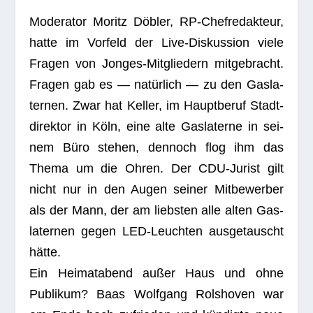
Mode­ra­tor Moritz Döb­ler, RP-Chef­re­dak­teur,
hatte im Vor­feld der Live-Dis­kus­sion viele
Fra­gen von Jon­ges-Mit­glie­dern mit­ge­bracht.
Fra­gen gab es — natür­lich — zu den Gas­la­
ter­nen. Zwar hat Kel­ler, im Haupt­be­ruf Stadt­
di­rek­tor in Köln, eine alte Gas­la­terne in sei­
nem Büro ste­hen, den­noch flog ihm das
Thema um die Ohren. Der CDU-Jurist gilt
nicht nur in den Augen sei­ner Mit­be­wer­ber
als der Mann, der am liebs­ten alle alten Gas­
la­ter­nen gegen LED-Leuch­ten aus­ge­tauscht
hätte.
Ein Hei­mat­abend außer Haus und ohne
Publi­kum? Baas Wolf­gang Rol­s­ho­ven war