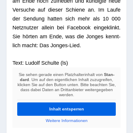
am Ende hoch zufrie­den und kün­digte neue
Ver­su­che auf die­ser Schiene an. Im Laufe
der Sen­dung hat­ten sich mehr als 10 000
Netz­nut­zer allein bei Face­book ein­ge­klinkt.
Sie hör­ten am Ende, was die Jon­ges kennt­
lich macht: Das Jonges-Lied.
Text: Ludolf Schulte (ls)
Sie sehen gerade einen Platz­hal­ter­in­halt von
Stan­
dard
. Um auf den eigent­li­chen Inhalt zuzu­grei­fen,
kli­cken Sie auf den But­ton unten. Bitte beach­ten Sie,
dass dabei Daten an Dritt­an­bie­ter wei­ter­ge­ge­ben
werden.
Inhalt ent­sper­ren
Wei­tere Infor­ma­tio­nen