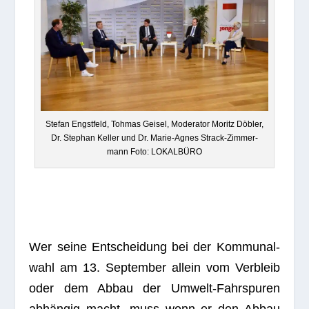
Ste­fan Engst­feld, Toh­mas Gei­sel, Mode­ra­tor Moritz Döb­ler,
Dr. Ste­phan Kel­ler und Dr. Marie-Agnes Strack-Zim­mer­
mann Foto: LOKALBÜRO
Wer seine Ent­schei­dung bei der Kom­mu­nal­
wahl am 13. Sep­tem­ber allein vom Ver­bleib
oder dem Abbau der Umwelt-Fahr­spu­ren
abhän­gig macht, muss wenn er den Abbau