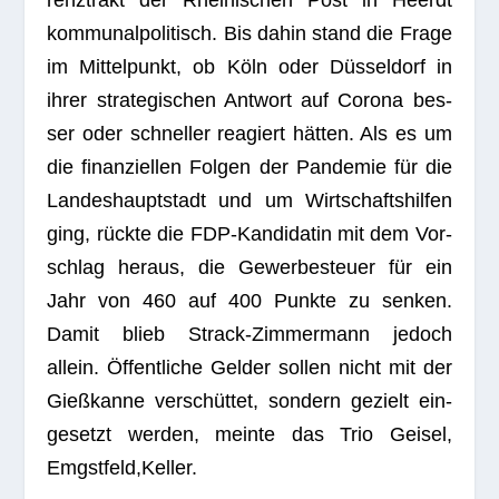
renz­trakt der Rhei­ni­schen Post in Heerdt
kom­mu­nal­po­li­tisch. Bis dahin stand die Frage
im Mit­tel­punkt, ob Köln oder Düs­sel­dorf in
ihrer stra­te­gi­schen Ant­wort auf Corona bes­
ser oder schnel­ler reagiert hät­ten. Als es um
die finan­zi­el­len Fol­gen der Pan­de­mie für die
Lan­des­haupt­stadt und um Wirt­schafts­hil­fen
ging, rückte die FDP-Kan­di­da­tin mit dem Vor­
schlag her­aus, die Gewer­be­steuer für ein
Jahr von 460 auf 400 Punkte zu sen­ken.
Damit blieb Strack-Zim­mer­mann jedoch
allein. Öffent­li­che Gel­der sol­len nicht mit der
Gieß­kanne ver­schüt­tet, son­dern gezielt ein­
ge­setzt wer­den, meinte das Trio Gei­sel,
Emgstfeld,Keller.