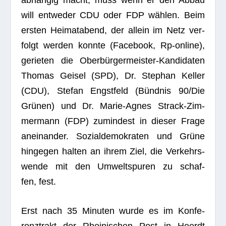
will ent­we­der CDU oder FDP wäh­len. Beim
ers­ten Hei­mat­abend, der allein im Netz ver­
folgt wer­den konnte (Face­book, Rp-online),
gerie­ten die Ober­bür­ger­meis­ter-Kan­di­da­ten
Tho­mas Gei­sel (SPD), Dr. Ste­phan Kel­ler
(CDU), Ste­fan Engst­feld (Bünd­nis 90/Die
Grü­nen) und Dr. Marie-Agnes Strack-Zim­
mer­mann (FDP) zumin­dest in die­ser Frage
anein­an­der. Sozi­al­de­mo­kra­ten und Grüne
hin­ge­gen hal­ten an ihrem Ziel, die Ver­kehrs­
wende mit den Umwelt­spu­ren zu schaf­
fen, fest.
Erst nach 35 Minu­ten wurde es im Kon­fe­