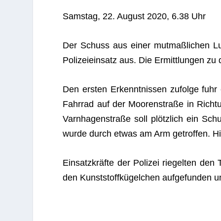
Sams­tag, 22. August 2020, 6.38 Uhr
Der Schuss aus einer mut­maß­li­chen Luf
Poli­zei­ein­satz aus. Die Ermitt­lun­gen zu
Den ers­ten Erkennt­nis­sen zufolge fuhr 
Fahr­rad auf der Moo­ren­straße in Rich­
Varn­ha­gen­straße soll plötz­lich ein S
wurde durch etwas am Arm getrof­fen. Hier­
Ein­satz­kräfte der Poli­zei rie­gel­ten de
den Kunst­stoff­kü­gel­chen auf­ge­fun­den 