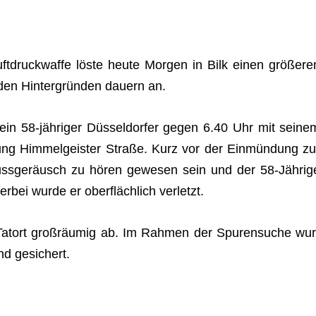
t­druck­waffe löste heute Mor­gen in Bilk einen grö­ße­re
 den Hin­ter­grün­den dau­ern an.
ein 58-jäh­ri­ger Düs­sel­dor­fer gegen 6.40 Uhr mit sei­ne
tung Him­mel­geis­ter Straße. Kurz vor der Ein­mün­dung zu
chuss­ge­räusch zu hören gewe­sen sein und der 58-Jäh­rig
bei wurde er ober­fläch­lich verletzt.
n Tat­ort groß­räu­mig ab. Im Rah­men der Spu­ren­su­che wur
und gesichert.