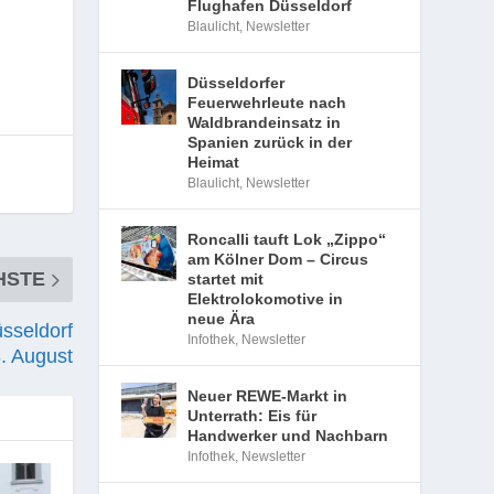
Flughafen Düsseldorf
Blaulicht
,
Newsletter
Düsseldorfer
Feuerwehrleute nach
Waldbrandeinsatz in
Spanien zurück in der
Heimat
Blaulicht
,
Newsletter
Roncalli tauft Lok „Zippo“
am Kölner Dom – Circus
HSTE
startet mit
Elektrolokomotive in
neue Ära
sseldorf
Infothek
,
Newsletter
. August
Neuer REWE-Markt in
Unterrath: Eis für
Handwerker und Nachbarn
Infothek
,
Newsletter