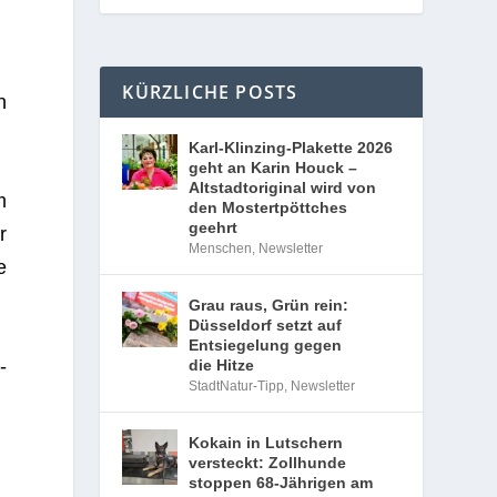
KÜRZLICHE POSTS
n
Karl-Klinzing-Plakette 2026
geht an Karin Houck –
Altstadtoriginal wird von
m
den Mostertpöttches
geehrt
r
Menschen
,
Newsletter
e
Grau raus, Grün rein:
Düsseldorf setzt auf
Entsiegelung gegen
­
die Hitze
StadtNatur-Tipp
,
Newsletter
Kokain in Lutschern
versteckt: Zollhunde
stoppen 68-Jährigen am