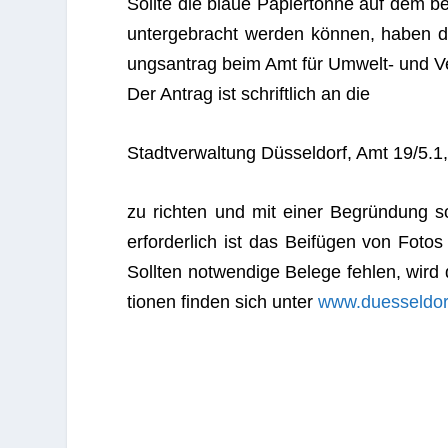
Sollte die blaue Papier­tonne auf dem bet
unter­ge­bracht wer­den kön­nen, haben die
ungs­an­trag beim Amt für Umwelt- und Ve
Der Antrag ist schrift­lich an die
Stadt­ver­wal­tung Düs­sel­dorf, Amt 19/5.
zu rich­ten und mit einer Begrün­dung so
erfor­der­lich ist das Bei­fü­gen von Fotos
Soll­ten not­wen­dige Belege feh­len, wir
tio­nen fin­den sich unter
www.duesseldor