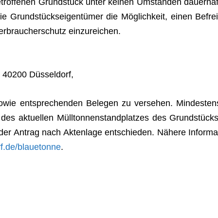
rof­fe­nen Grund­stück unter kei­nen Umstän­den dau­er­haf
 Grund­stücks­ei­gen­tü­mer die Mög­lich­keit, einen Befrei
r­brau­cher­schutz einzureichen.
1, 40200 Düsseldorf,
wie ent­spre­chen­den Bele­gen zu ver­se­hen. Min­des­ten
 des aktu­el­len Müll­ton­nen­stand­plat­zes des Grund­stücks
d der Antrag nach Akten­lage ent­schie­den. Nähere Infor­ma
f.de/blauetonne
.