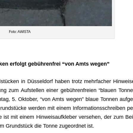
Foto: AWISTA
cken erfolgt gebüh­ren­frei “von Amts wegen”
tü­cken in Düs­sel­dorf haben trotz mehr­fa­cher Hin­weis
tung zum Auf­stel­len einer gebüh­ren­freien “blauen Tonne
tag, 5. Okto­ber, “von Amts wegen” blaue Ton­nen auf­ge
Grund­stü­cke wer­den mit einem Infor­ma­ti­ons­schrei­ben pe
e ist mit einem Hin­weis­auf­kle­ber ver­se­hen, der zum Bei
em Grund­stück die Tonne zuge­ord­net ist.