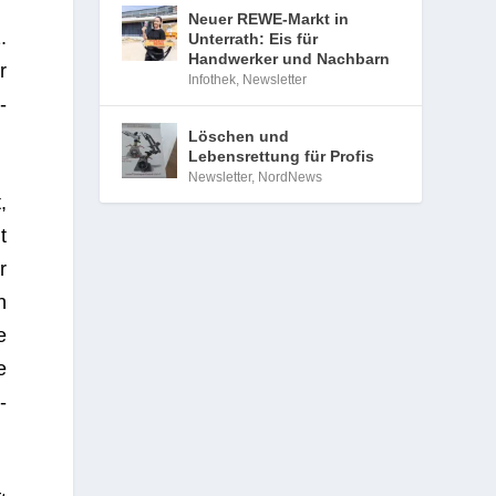
Neuer REWE-Markt in
.
Unterrath: Eis für
Handwerker und Nachbarn
r
Infothek
,
Newsletter
­
Löschen und
Lebensrettung für Profis
Newsletter
,
NordNews
,
t
r
n
e
e
­