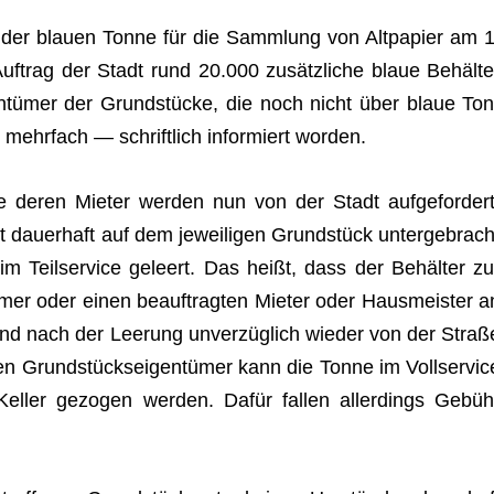
ng der blauen Tonne für die Samm­lung von Alt­pa­pier am 1
trag der Stadt rund 20.000 zusätz­li­che blaue Behäl­te
gen­tü­mer der Grund­stü­cke, die noch nicht über blaue Ton
mehr­fach — schrift­lich infor­miert worden.
 deren Mie­ter wer­den nun von der Stadt auf­ge­for­dert
t dau­er­haft auf dem jewei­li­gen Grund­stück unter­ge­brach
im Teil­ser­vice geleert. Das heißt, dass der Behäl­ter zu
­mer oder einen beauf­trag­ten Mie­ter oder Haus­meis­ter a
und nach der Lee­rung unver­züg­lich wie­der von der Straß
en Grund­stücks­ei­gen­tü­mer kann die Tonne im Voll­ser­vic
el­ler gezo­gen wer­den. Dafür fal­len aller­dings Gebüh