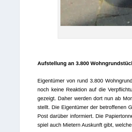
Auf­stel­lung an 3.800 Wohn­grund­stü­
Eigen­tü­mer von rund 3.800 Wohn­grund­s
noch keine Reak­tion auf die Ver­pflich­
gezeigt. Daher wer­den dort nun ab Mon­
stellt. Die Eigen­tü­mer der betrof­fe­nen 
Post dar­über infor­miert. Die Papier­tonn
spiel auch Mie­tern Aus­kunft gibt, wel­ch