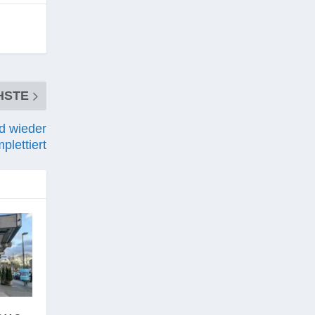
HSTE
d wieder
plettiert