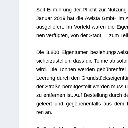
Seit Ein­füh­rung der Pflicht zur Nut­zu
Januar 2019 hat die Awista GmbH im Auf­
aus­ge­lie­fert. Im Vor­feld waren die Ei
nen ver­füg­ten, von der Stadt — zum Teil 
Die 3.800 Eigen­tü­mer bezie­hungs­weise
sicher­zu­stel­len, dass die Tonne ab sofor
wird. Die Ton­nen wer­den gebüh­ren­frei 
Lee­rung durch den Grund­stücks­ei­gen­tü
der Straße bereit­ge­stellt wer­den muss 
zu ent­fer­nen ist. Auf Bestel­lung durch d
geleert und gege­be­nen­falls aus dem K
ren an.