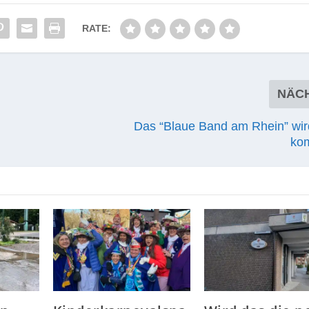
RATE:
NÄC
Das “Blaue Band am Rhein” wir
kom