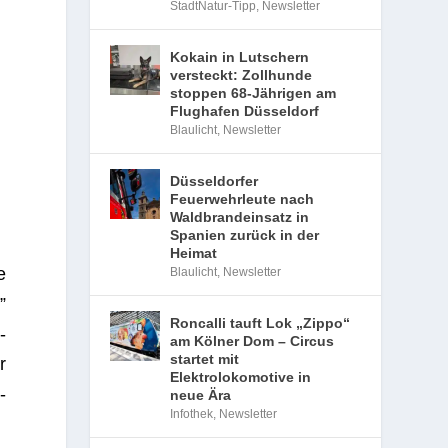
StadtNatur-Tipp
,
Newsletter
Kokain in Lutschern
versteckt: Zollhunde
stoppen 68-Jährigen am
Flughafen Düsseldorf
Blaulicht
,
Newsletter
Düsseldorfer
Feuerwehrleute nach
Waldbrandeinsatz in
Spanien zurück in der
Heimat
e
Blaulicht
,
Newsletter
”
Roncalli tauft Lok „Zippo“
­
am Kölner Dom – Circus
startet mit
r
Elektrolokomotive in
­
neue Ära
Infothek
,
Newsletter