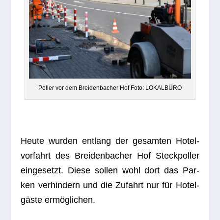
Pol­ler vor dem Brei­den­ba­cher Hof Foto: LOKALBÜRO
Heute wur­den ent­lang der gesam­ten Hotel­
vor­fahrt des Brei­den­ba­cher Hof Steck­pol­ler
ein­ge­setzt. Diese sol­len wohl dort das Par­
ken ver­hin­dern und die Zufahrt nur für Hotel­
gäste ermöglichen.