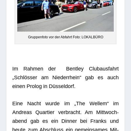
Grup­pen­foto vor der Abfahrt Foto: LOKALBÜRO
Im Rah­men der Bent­ley Club­aus­fahrt
„Schlös­ser am Nie­der­rhein“ gab es auch
einen Pro­log in Düsseldorf.
Eine Nacht wurde im „The Wel­lem“ im
Andreas Quar­tier ver­bracht. Am Mitt­woch­
abend gab es ein Din­ner bei Franks und
heute zum Abschluss ein gemein­sa­mes Mit­