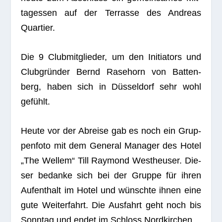
tag­essen auf der Ter­rasse des Andreas
Quartier.
Die 9 Club­mit­glie­der, um den Initia­tors und
Club­grün­der Bernd Rase­horn von Bat­ten­
berg, haben sich in Düs­sel­dorf sehr wohl
gefühlt.
Heute vor der Abreise gab es noch ein Grup­
pen­foto mit dem Gene­ral Mana­ger des Hotel
„The Wel­lem“ Till Ray­mond Westheu­ser. Die­
ser bedanke sich bei der Gruppe für ihren
Auf­ent­halt im Hotel und wünschte ihnen eine
gute Wei­ter­fahrt. Die Aus­fahrt geht noch bis
Sonn­tag und endet im Schloss Nordkirchen.