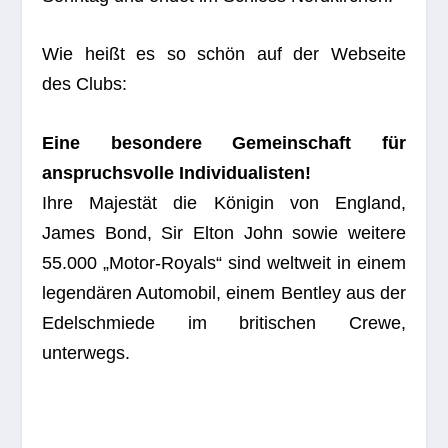
Wie heißt es so schön auf der Web­seite
des Clubs:
Eine beson­dere Gemein­schaft für
anspruchs­volle Individualisten!
Ihre Majes­tät die Köni­gin von Eng­land,
James Bond, Sir Elton John sowie wei­tere
55.000 „Motor-Royals“ sind welt­weit in einem
legen­dä­ren Auto­mo­bil, einem Bent­ley aus der
Edel­schmiede im bri­ti­schen Crewe,
unterwegs.