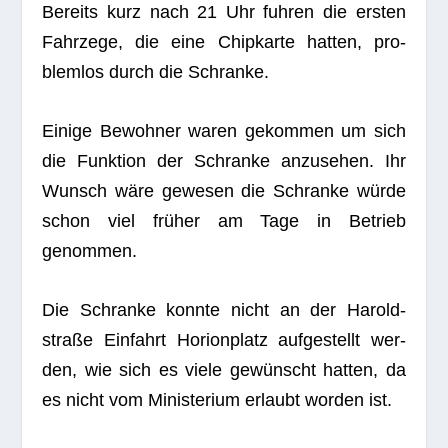
Bereits kurz nach 21 Uhr fuh­ren die ers­ten
Fahr­zege, die eine Chip­karte hat­ten, pro­
blem­los durch die Schranke.
Einige Bewoh­ner waren gekom­men um sich
die Funk­tion der Schranke anzu­se­hen. Ihr
Wunsch wäre gewe­sen die Schranke würde
schon viel frü­her am Tage in Betrieb
genommen.
Die Schranke konnte nicht an der Harold­
straße Ein­fahrt Hori­onplatz auf­ge­stellt wer­
den, wie sich es viele gewünscht hat­ten, da
es nicht vom Minis­te­rium erlaubt wor­den ist.