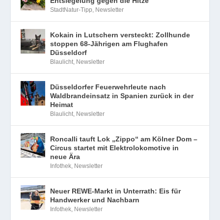
Entsiegelung gegen die Hitze
StadtNatur-Tipp
,
Newsletter
Kokain in Lutschern versteckt: Zollhunde
stoppen 68-Jährigen am Flughafen
Düsseldorf
Blaulicht
,
Newsletter
Düsseldorfer Feuerwehrleute nach
Waldbrandeinsatz in Spanien zurück in der
Heimat
Blaulicht
,
Newsletter
Roncalli tauft Lok „Zippo“ am Kölner Dom –
Circus startet mit Elektrolokomotive in
neue Ära
Infothek
,
Newsletter
Neuer REWE-Markt in Unterrath: Eis für
Handwerker und Nachbarn
Infothek
,
Newsletter