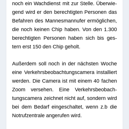
noch ein Wach­dienst mit zur Stelle. Über­wie­
gend wird er den berech­tig­ten Per­so­nen das
Befah­ren des Man­nes­mann­ufer ermög­li­chen,
die noch kei­nen Chip haben. Von den 1.300
berech­tig­ten Per­so­nen haben sich bis ges­
tern erst 150 den Chip geholt.
Außer­dem soll noch in der nächs­ten Woche
eine Ver­kehrs­be­ob­ach­tungs­ca­mera instal­liert
wer­den. Die Camera ist mit einem 40 fachen
Zoom ver­se­hen. Eine Ver­kehrs­be­ob­ach­
tungs­ca­mera zeich­net nicht auf, son­dern wird
bei dem Bedarf ein­ge­schal­tet, wenn z.b die
Not­ruf­zen­trale ange­ru­fen wird.