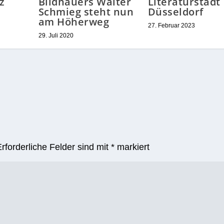
z
Bildhauers Walter
Literaturstadt
Schmieg steht nun
Düsseldorf
am Höherweg
27. Februar 2023
29. Juli 2020
Erforderliche Felder sind mit
*
markiert