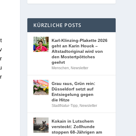
KÜRZLICHE POSTS
t
Karl-Klinzing-Plakette 2026
geht an Karin Houck –
v
Altstadtoriginal wird von
den Mostertpöttches
r
geehrt
u
Menschen
,
Newsletter
r
Grau raus, Grün rein:
Düsseldorf setzt auf
Entsiegelung gegen
die Hitze
StadtNatur-Tipp
,
Newsletter
Kokain in Lutschern
versteckt: Zollhunde
stoppen 68-Jährigen am