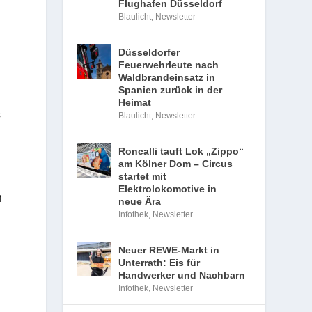
Flughafen Düsseldorf
Blaulicht
,
Newsletter
Düsseldorfer
Feuerwehrleute nach
Waldbrandeinsatz in
Spanien zurück in der
Heimat
s
Blaulicht
,
Newsletter
Roncalli tauft Lok „Zippo“
am Kölner Dom – Circus
startet mit
Elektrolokomotive in
m
neue Ära
Infothek
,
Newsletter
Neuer REWE-Markt in
Unterrath: Eis für
Handwerker und Nachbarn
Infothek
,
Newsletter