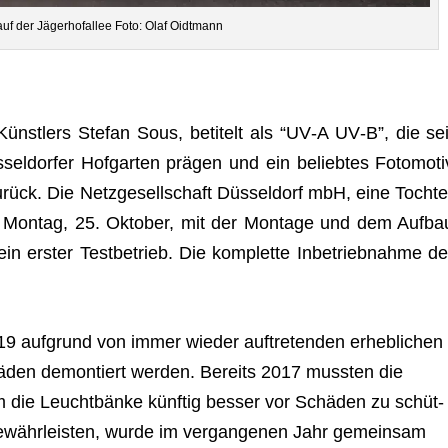
uf der Jäger­hof­al­lee Foto: Olaf Oidtmann
ünst­lers Ste­fan Sous, beti­telt als “UV‑A UV‑B”, die sei
el­dor­fer Hof­gar­ten prä­gen und ein belieb­tes Foto­mo­ti
rück. Die Netz­ge­sell­schaft Düs­sel­dorf mbH, eine Toch­te
b Mon­tag, 25. Okto­ber, mit der Mon­tage und dem Auf­ba
in ers­ter Test­be­trieb. Die kom­plette Inbe­trieb­nahme de
auf­grund von immer wie­der auf­tre­ten­den erheb­li­chen
ä­den demon­tiert wer­den. Bereits 2017 muss­ten die
die Leucht­bänke künf­tig bes­ser vor Schä­den zu schüt­
ewähr­leis­ten, wurde im ver­gan­ge­nen Jahr gemein­sam