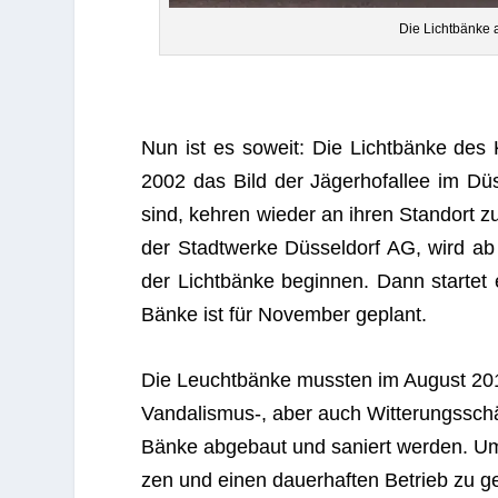
Die Licht­bänke a
Nun ist es soweit: Die Licht­bänke des K
2002 das Bild der Jäger­hof­al­lee im Düs­s
sind, keh­ren wie­der an ihren Stand­ort zu
der Stadt­werke Düs­sel­dorf AG, wird a
der Licht­bänke begin­nen. Dann star­tet e
Bänke ist für Novem­ber geplant.
Die Leucht­bänke muss­ten im August 2019 
Vandalismus‑, aber auch Wit­te­rungs­sch
Bänke abge­baut und saniert wer­den. Um 
zen und einen dau­er­haf­ten Betrieb zu g