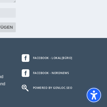

FACEBOOK - LOKAL[BÜRO]

FACEBOOK - NORDNEWS
nd
und

POWERED BY GENLOC.SEO