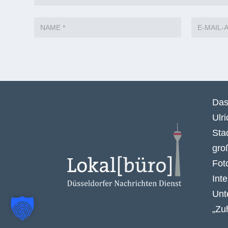
Das
Ulr
Sta
gro
Fot
Int
Unt
„Zu