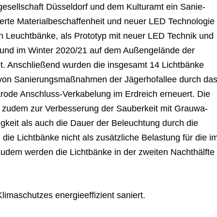
e­sell­schaft Düs­sel­dorf und dem Kul­tur­amt ein Sanie­
rte Mate­ri­al­be­schaf­fen­heit und neuer LED Tech­no­lo­gie
en Leucht­bänke, als Pro­to­typ mit neuer LED Tech­nik und
tet und im Win­ter 2020/21 auf dem Außen­ge­lände der
t. Anschlie­ßend wur­den die ins­ge­samt 14 Licht­bänke
 von Sanie­rungs­maß­nah­men der Jäger­hof­al­lee durch da
rode Anschluss-Ver­ka­be­lung im Erd­reich erneu­ert. Die
n zudem zur Ver­bes­se­rung der Sau­ber­keit mit Grau­wa­
lig­keit als auch die Dauer der Beleuch­tung durch die
ie Licht­bänke nicht als zusätz­li­che Belas­tung für die i
 Zudem wer­den die Licht­bänke in der zwei­ten Nacht­hälfte
ma­schut­zes ener­gie­ef­fi­zi­ent saniert.