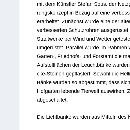
mit dem Künst­ler Ste­fan Sous, der Netz­g
rungs­kon­zept in Bezug auf eine ver­bes­se
erar­bei­tet. Zunächst wurde eine der alt
ver­bes­ser­ten Schutz­roh­ren aus­ge­rüs­
Stadt­werke bei Wind und Wet­ter getes­te
umge­rüs­tet. Par­al­lel wurde im Rah­men
Garten‑, Fried­hofs- und Forst­amt die ma
Auf­stell­flä­chen der Leucht­bänke wur­de
cke-Stei­nen gepflas­tert. Sowohl die Hel­
Bänke wur­den so abge­stimmt, dass sich d
Hof­gar­ten lebende Tier­welt aus­wir­ken.
abgeschaltet.
Die Licht­bänke wur­den aus Mit­teln des Kli­