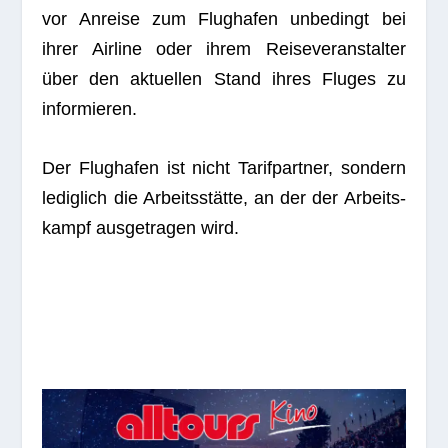
vor Anreise zum Flug­ha­fen unbe­dingt bei
ihrer Air­line oder ihrem Rei­se­ver­an­stal­ter
über den aktu­el­len Stand ihres Flu­ges zu
informieren.
Der Flug­ha­fen ist nicht Tarif­part­ner, son­dern
ledig­lich die Arbeits­stätte, an der der Arbeits­
kampf aus­ge­tra­gen wird.