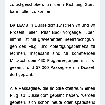
zurück­ge­scho­ben, um dann Rich­tung Start­
bahn rol­len zu können.
Da LEOS in Düs­sel­dorf zwi­schen 70 und 80
Pro­zent aller Push-Back-Vor­gänge über­
nimmt, ist mit gra­vie­ren­den Beein­träch­ti­gun­
gen des Flug- und Abfer­ti­gungs­be­triebs zu
rech­nen. Ins­ge­samt sind für kom­men­den
Mitt­woch über 430 Flug­be­we­gun­gen mit ins­
ge­samt rund 57.000 Pas­sa­gie­ren in Düs­sel­
dorf geplant.
Alle Pas­sa­giere, die im Streik­zeit­raum einen
Flug ab Düs­sel­dorf geplant haben, wer­den
gebe­ten, sich schon heute oder spä­tes­tens