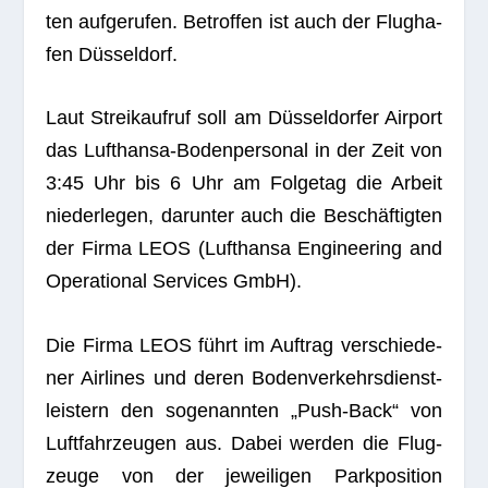
ten auf­ge­ru­fen. Betrof­fen ist auch der Flug­ha­
fen Düsseldorf.
Laut Streik­auf­ruf soll am Düs­sel­dor­fer Air­port
das Luft­hansa-Boden­per­so­nal in der Zeit von
3:45 Uhr bis 6 Uhr am Fol­ge­tag die Arbeit
nie­der­le­gen, dar­un­ter auch die Beschäf­tig­ten
der Firma LEOS (Luft­hansa Engi­nee­ring and
Ope­ra­tio­nal Ser­vices GmbH).
Die Firma LEOS führt im Auf­trag ver­schie­de­
ner Air­lines und deren Boden­ver­kehrs­dienst­
leis­tern den soge­nann­ten „Push-Back“ von
Luft­fahr­zeu­gen aus. Dabei wer­den die Flug­
zeuge von der jewei­li­gen Park­po­si­tion