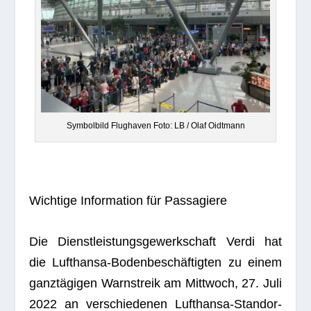
Sym­bol­bild Flug­ha­ven Foto: LB / Olaf Oidtmann
Wich­tige Infor­ma­tion für Passagiere
Die Dienst­leis­tungs­ge­werk­schaft Verdi hat
die Luft­hansa-Boden­be­schäf­tig­ten zu einem
ganz­tä­gi­gen Warn­streik am Mitt­woch, 27. Juli
2022 an ver­schie­de­nen Luft­hansa-Stand­or­