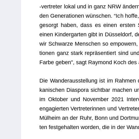
‑ver­tre­ter lokal und in ganz NRW änder
den Gene­ra­tio­nen wün­schen. “Ich hoffe
gesorgt haben, dass es einen ers­ten Sc
einen Kin­der­gar­ten gibt in Düs­sel­dorf,
wir Schwarze Men­schen so empowern, das
tio­nen ganz stark reprä­sen­tiert sind und
Farbe geben”, sagt Ray­mond Koch des am 
Die Wan­der­aus­stel­lung ist im Rah­men
ka­ni­schen Dia­spora sicht­bar machen u
im Okto­ber und Novem­ber 2021 Inter­vie
enga­gier­ten Ver­tre­te­rin­nen und Ver­tre­
Mül­heim an der Ruhr, Bonn und Dort­mun
ten fest­ge­hal­ten wor­den, die in der Wan