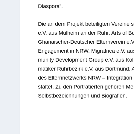
Diaspora”.
Die an dem Pro­jekt betei­lig­ten Ver­eine 
e.V. aus Mül­heim an der Ruhr, Arts of But
Gha­nai­scher-Deut­scher Eltern­ver­ein e.V.
Enga­ge­ment in NRW, Migraf­rica e.V. au
mu­nity Deve­lo­p­ment Group e.V. aus Köl
ma­ti­ker Ruhr­be­zirk e.V. aus Dort­mund.
des Eltern­netz­werks NRW – Inte­gra­tion m
stal­tet. Zu den Por­trä­tier­ten gehö­ren Me
Selbst­be­zeich­nun­gen und Biografien.