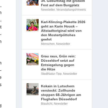
34. Geburtstag mit großem
,
Fest auf dem Burgplatz
Newsletter
,
Veranstaltungshinweis
n
,
Karl-Klinzing-Plakette 2026
geht an Karin Houck –
t
Altstadtoriginal wird von
­
den Mostertpöttches
geehrt
n
Menschen
,
Newsletter
Grau raus, Grün rein:
Düsseldorf setzt auf
h
Entsiegelung gegen
die Hitze
­
StadtNatur-Tipp
,
Newsletter
e
s
Kokain in Lutschern
versteckt: Zollhunde
stoppen 68-Jährigen am
Flughafen Düsseldorf
Blaulicht
,
Newsletter
d