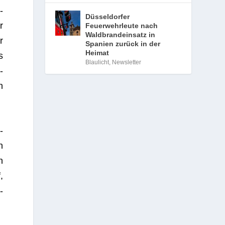
­
Düsseldorfer
r
Feuerwehrleute nach
Waldbrandeinsatz in
r
Spanien zurück in der
Heimat
s
Blaulicht
,
Newsletter
­
n
­
n
h
,
­