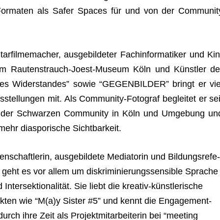
For­ma­ten als Safer Spaces für und von der Com­mu­nit
fil­me­ma­cher, aus­ge­bil­de­ter Fach­in­for­ma­ti­ker und Kin
ce im Rau­ten­strauch-Joest-Museum Köln und Künst­ler de
des Wider­stan­des” sowie “GEGENBILDER” bringt er vie
us­stel­lun­gen mit. Als Com­mu­nity-Foto­graf beglei­tet er sei
ents der Schwar­zen Com­mu­nity in Köln und Umge­bung un
 mehr dia­spo­ri­sche Sichtbarkeit.
­schaft­le­rin, aus­ge­bil­dete Media­to­rin und Bil­dungs­re­fe
eit geht es vor allem um dis­kri­mi­nie­rungs­sen­si­ble Spra­che
er­sek­tio­na­li­tät. Sie liebt die krea­tiv-künst­le­ri­sche
jek­ten wie “M(a)y Sis­ter #5” und kennt die Enga­ge­ment-
rch ihre Zeit als Pro­jekt­mit­ar­bei­te­rin bei “mee­ting