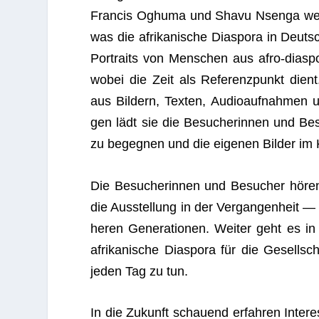
Fran­cis Oghuma und Shavu Nsenga wer­f
was die afri­ka­ni­sche Dia­spora in Deutsc
Por­traits von Men­schen aus afro-dia­spo
wobei die Zeit als Refe­renz­punkt dient. 
aus Bil­dern, Tex­ten, Audio­auf­nah­men un
gen lädt sie die Besu­che­rin­nen und Be
zu begeg­nen und die eige­nen Bil­der im 
Die Besu­che­rin­nen und Besu­cher hör
die Aus­stel­lung in der Ver­gan­gen­heit —
he­ren Gene­ra­tio­nen. Wei­ter geht es in
afri­ka­ni­sche Dia­spora für die Gesell­s
jeden Tag zu tun.
In die Zukunft schau­end erfah­ren Inter­es