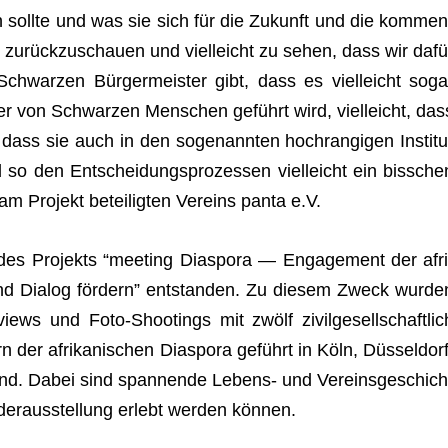
n sollte und was sie sich für die Zukunft und die kom­men
, zurück­zu­schauen und viel­leicht zu sehen, dass wir dafü
hwar­zen Bür­ger­meis­ter gibt, dass es viel­leicht soga
 der von Schwar­zen Men­schen geführt wird, viel­leicht, das
s sie auch in den soge­nann­ten hoch­ran­gi­gen Insti­tu
 so den Ent­schei­dungs­pro­zes­sen viel­leicht ein biss­che
Pro­jekt betei­lig­ten Ver­eins panta e.V.
 des Pro­jekts “mee­ting Dia­spora — Enga­ge­ment der afri
nd Dia­log för­dern” ent­stan­den. Zu die­sem Zweck wur­de
ws und Foto-Shoo­tings mit zwölf zivil­ge­sell­schaft­lic
tern der afri­ka­ni­schen Dia­spora geführt in Köln, Düs­sel­dorf
d. Dabei sind span­nende Lebens- und Ver­eins­ge­schich
­der­aus­stel­lung erlebt wer­den können.