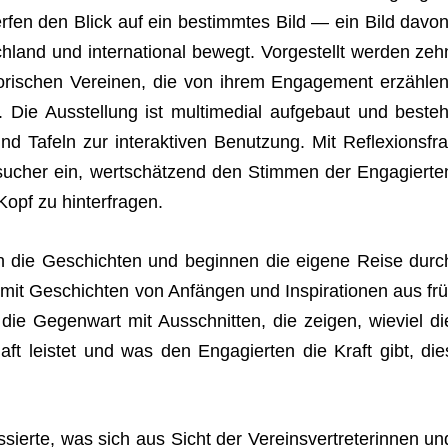
en den Blick auf ein bestimm­tes Bild — ein Bild davon
h­land und inter­na­tio­nal bewegt. Vor­ge­stellt wer­den zeh
­ri­schen Ver­ei­nen, die von ihrem Enga­ge­ment erzäh­len
Die Aus­stel­lung ist mul­ti­me­dial auf­ge­baut und besteh
d Tafeln zur inter­ak­ti­ven Benut­zung. Mit Refle­xi­ons­fra
su­cher ein, wert­schät­zend den Stim­men der Enga­gier­te
Kopf zu hinterfragen.
en die Geschich­ten und begin­nen die eigene Reise durc
 mit Geschich­ten von Anfän­gen und Inspi­ra­tio­nen aus frü
 die Gegen­wart mit Aus­schnit­ten, die zei­gen, wie­viel di
chaft leis­tet und was den Enga­gier­ten die Kraft gibt, die
­sierte, was sich aus Sicht der Ver­eins­ver­tre­te­rin­nen un