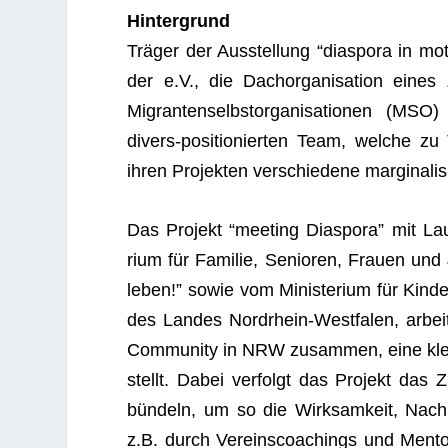
Hin­ter­grund
Trä­ger der Aus­stel­lung “dia­spora in mot
der e.V., die Dach­or­ga­ni­sa­tion ein
Migran­ten­selbst­or­ga­ni­sa­tio­nen (M
divers-posi­tio­nier­ten Team, wel­che zu 
ihren Pro­jek­ten ver­schie­dene mar­gi­na­li
Das Pro­jekt “mee­ting Dia­spora” mit Lau
rium für Fami­lie, Senio­ren, Frauen un
leben!” sowie vom Minis­te­rium für Kin­der
des Lan­des Nord­rhein-West­fa­len, arbei­t
Com­mu­nity in NRW zusam­men, eine klein
stellt. Dabei ver­folgt das Pro­jekt das 
bün­deln, um so die Wirk­sam­keit, Nach­hal
z.B. durch Ver­eins­coa­chings und Men­t