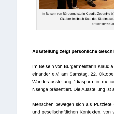
Im Bei­sein von Bür­ger­meis­te­rin Klau­dia Zep­untke (r
Okto­ber, im Ibach-Saal des Stadt­mu­se­
präsentiert,©La
Aus­stel­lung zeigt per­sön­li­che Gesch
Im Bei­sein von Bür­ger­meis­te­rin Klau­di
ein­an­der e.V. am Sams­tag, 22. Okto­b
Wan­der­aus­stel­lung “dia­spora in mo
Nsenga prä­sen­tiert. Die Aus­stel­lung ist 
Men­schen bewe­gen sich als Puz­zle­teil
und gesell­schaft­li­chen Kon­tex­ten, von