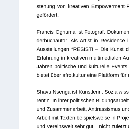
ste­hung von krea­ti­ven Empower­ment-
gefördert.
Fran­cis Oghuma ist Foto­graf, Doku­men­tar­
der­buch­au­tor. Als Artist in Resi­den
Aus­stel­lun­gen “RESIST! – Die Kunst 
Erfah­rung in krea­ti­ven mul­ti­me­dia­len A
Jah­ren poli­ti­sche und kul­tu­relle Ev
bie­tet über afro.kultur eine Platt­form für
Shavu Nsenga ist Künst­le­rin, Sozi­al­wis­sen
ren­tin. In ihrer poli­ti­schen Bil­dungs­ar­b
und Zusam­men­ar­beit, Anti­ras­sis­mus und Int
Arbeit mit Tex­ten bei­spiels­weise in Pro­
und Ver­eins­welt sehr gut – nicht zuletzt du