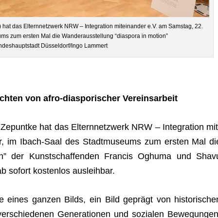
.) hat das Eltern­netz­werk NRW – Inte­gra­tion mit­ein­an­der e.V. am Sams­tag, 22.
ums zum ers­ten Mal die Wan­der­aus­stel­lung “dia­spora in motion”
ndeshauptstadt Düsseldorf/Ingo Lammert
ich­ten von afro-dia­spo­ri­scher Vereinsarbeit
a Zep­untke hat das Eltern­netz­werk NRW – Inte­gra­tion mit
er, im Ibach-Saal des Stadt­mu­se­ums zum ers­ten Mal di
tion” der Kunst­schaf­fen­den Fran­cis Oghuma und Shav
ab sofort kos­ten­los ausleihbar.
e eines gan­zen Bilds, ein Bild geprägt von his­to­ri­sche
 ver­schie­de­nen Gene­ra­tio­nen und sozia­len Bewe­gun­gen