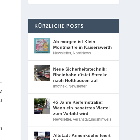
KÜRZLICHE POSTS
Ab morgen ist Klein
Montmartre in Kaiserswerth
Newsletter
,
NordNews
Neue Sicherheitstechnik:
Rheinbahn rüstet Strecke
nach Holthausen auf
­
Infothek
,
Newsletter
e
u
45 Jahre Kiefernstraße:
Wenn ein besetztes Viertel
zum Vorbild wird
Newsletter
,
Veranstaltungshinweis
n
Altstadt-Armenküche feiert
.