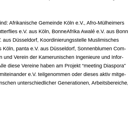
sind: Afri­ka­ni­sche Gemeinde Köln e.V., Afro-Mül­hei­mers
­ter­flies e.V. aus Köln, Bon­ne­Afrika Awalé e.V. aus Bonn
 aus Düs­sel­dorf, Koor­di­nie­rungs­stelle Mus­li­mi­sches
s Köln, panta e.V. aus Düs­sel­dorf, Son­nen­blu­men Com­
n und Ver­ein der Kame­ru­ni­schen Inge­nieure und Infor­
 Alle diese Ver­eine haben am Pro­jekt “mee­ting Dia­spora”
it­ein­an­der e.V. teil­ge­nom­men oder die­ses aktiv mit­ge­
n­schen unter­schied­li­cher Gene­ra­tio­nen, Arbeits­be­rei­che