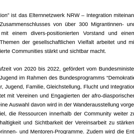
ion” ist das Eltern­netz­werk NRW – Inte­gra­tion mit­ein­an
es Zusam­men­schlus­ses von über 300 Migran­tin­nen- un
SO) mit einem divers-posi­tio­nier­ten Vor­stand und eine
The­men der gesell­schaft­li­chen Viel­falt arbei­tet und mi
­sierte Com­mu­ni­ties stärkt und sicht­bar macht.
f­zeit von 2020 bis 2022, geför­dert vom Bun­des­mi­nis­te
d Jugend im Rah­men des Bun­des­pro­gramms “Demo­kra­ti
, Jugend, Fami­lie, Gleich­stel­lung, Flucht und Inte­gra­tio
et mit Ver­ei­nen und Enga­gier­ten der afro-dia­spo­ri­sche
e Aus­wahl davon wird in der Wan­der­aus­stel­lung vor­ge
Ziel, die Res­sour­cen inner­halb der Com­mu­nity wei­ter z
­tig­keit und Sicht­bar­keit der Ver­eins­ar­beit zu stär­ken
o­rin­nen- und Men­to­ren-Pro­gramme. Zudem wird die Ent