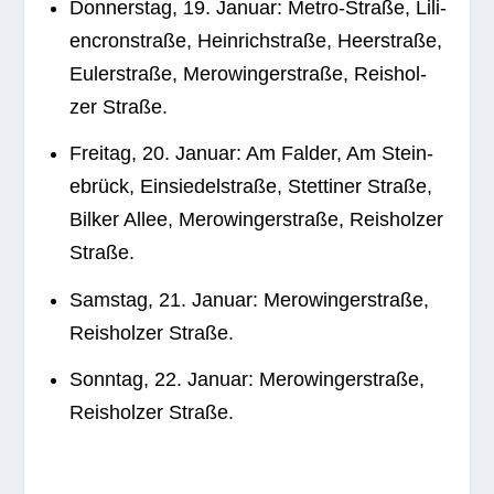
Don­ners­tag, 19. Januar: Metro-Straße, Lili­
en­cron­straße, Hein­rich­straße, Heer­straße,
Euler­straße, Mero­win­ger­straße, Reis­hol­
zer Straße.
Frei­tag, 20. Januar: Am Fal­der, Am Stein­
ebrück, Ein­sie­del­straße, Stet­ti­ner Straße,
Bil­ker Allee, Mero­win­ger­straße, Reis­hol­zer
Straße.
Sams­tag, 21. Januar: Mero­win­ger­straße,
Reis­hol­zer Straße.
Sonn­tag, 22. Januar: Mero­win­ger­straße,
Reis­hol­zer Straße.