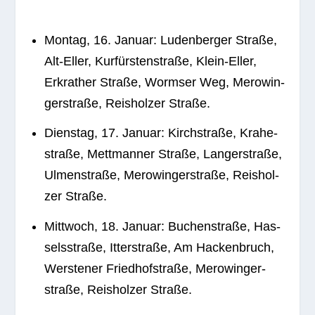
Mon­tag, 16. Januar: Luden­ber­ger Straße,
Alt-Eller, Kur­fürs­ten­straße, Klein-Eller,
Erkra­ther Straße, Worm­ser Weg, Mero­win­
ger­straße, Reis­hol­zer Straße.
Diens­tag, 17. Januar: Kirch­straße, Kra­he­
straße, Mett­man­ner Straße, Lang­er­straße,
Ulmen­straße, Mero­win­ger­straße, Reis­hol­
zer Straße.
Mitt­woch, 18. Januar: Buchen­straße, Has­
sels­straße, Itter­straße, Am Hacken­bruch,
Wers­te­ner Fried­hof­straße, Mero­win­ger­
straße, Reis­hol­zer Straße.