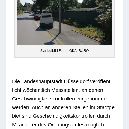
Sym­bol­bild Foto: LOKALBÜRO
Die Lan­des­haupt­stadt Düs­sel­dorf ver­öf­fent­
licht wöchent­lich Mess­stel­len, an denen
Geschwin­dig­keits­kon­trol­len vor­ge­nom­men
wer­den. Auch an ande­ren Stel­len im Stadt­ge­
biet sind Geschwin­dig­keits­kon­trol­len durch
Mit­ar­bei­ter des Ord­nungs­am­tes möglich.