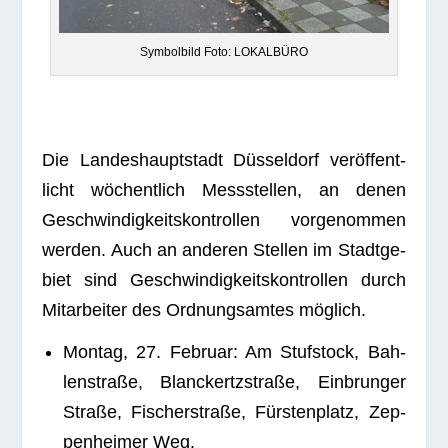
Sym­bol­bild Foto: LOKALBÜRO
Die Lan­des­haupt­stadt Düs­sel­dorf ver­öf­fent­
licht wöchent­lich Mess­stel­len, an denen
Geschwin­dig­keits­kon­trol­len vor­ge­nom­men
wer­den. Auch an ande­ren Stel­len im Stadt­ge­
biet sind Geschwin­dig­keits­kon­trol­len durch
Mit­ar­bei­ter des Ord­nungs­am­tes möglich.
Mon­tag, 27. Februar: Am Stuf­stock, Bah­
len­straße, Blan­ckertz­straße, Ein­brun­ger
Straße, Fischer­straße, Fürs­ten­platz, Zep­
pe­n­hei­mer Weg.