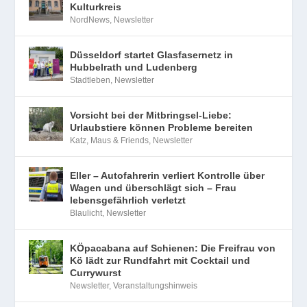
Kulturkreis
NordNews
,
Newsletter
Düsseldorf startet Glasfasernetz in
Hubbelrath und Ludenberg
Stadtleben
,
Newsletter
Vorsicht bei der Mitbringsel-Liebe:
Urlaubstiere können Probleme bereiten
Katz, Maus & Friends
,
Newsletter
Eller – Autofahrerin verliert Kontrolle über
Wagen und überschlägt sich – Frau
lebensgefährlich verletzt
Blaulicht
,
Newsletter
KÖpacabana auf Schienen: Die Freifrau von
Kö lädt zur Rundfahrt mit Cocktail und
Currywurst
Newsletter
,
Veranstaltungshinweis