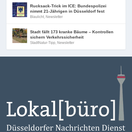
Rucksack-Trick im ICE: Bundespolizei
nimmt 21-Jährigen in Düsseldorf fest
Blaulicht
,
Newsletter
Stadt fällt 173 kranke Bäume – Kontrollen
sichern Verkehrssicherheit
StadtNatur-Tipp
,
Newsletter