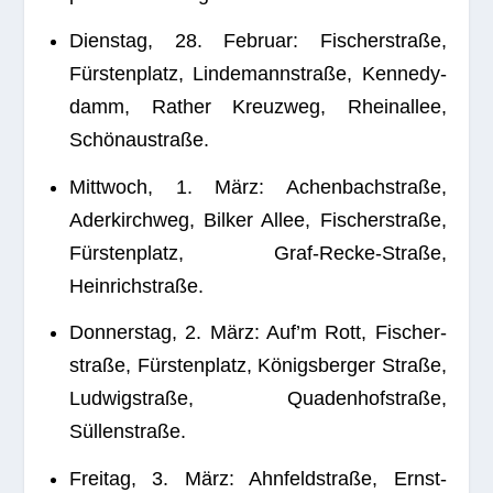
Diens­tag, 28. Februar: Fischer­straße,
Fürs­ten­platz, Lin­de­mann­straße, Ken­ne­dy­
damm, Rather Kreuz­weg, Rhein­al­lee,
Schönaustraße.
Mitt­woch, 1. März: Achen­bach­straße,
Ader­kirch­weg, Bil­ker Allee, Fischer­straße,
Fürs­ten­platz, Graf-Recke-Straße,
Heinrichstraße.
Don­ners­tag, 2. März: Auf’m Rott, Fischer­
straße, Fürs­ten­platz, Königs­ber­ger Straße,
Lud­wig­straße, Qua­den­hof­straße,
Süllenstraße.
Frei­tag, 3. März: Ahn­feld­straße, Ernst-