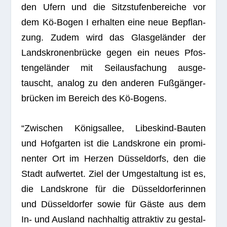
den Ufern und die Sitz­stu­fen­be­rei­che vor
dem Kö-Bogen I erhal­ten eine neue Bepflan­
zung. Zudem wird das Glas­ge­län­der der
Lands­kro­nen­brü­cke gegen ein neues Pfos­
ten­ge­län­der mit Seil­aus­fa­chung aus­ge­
tauscht, ana­log zu den ande­ren Fuß­gän­ger­
brü­cken im Bereich des Kö-Bogens.
“Zwi­schen Königs­al­lee, Libes­kind-Bau­ten
und Hof­gar­ten ist die Lands­krone ein pro­mi­
nen­ter Ort im Her­zen Düs­sel­dorfs, den die
Stadt auf­wer­tet. Ziel der Umge­stal­tung ist es,
die Lands­krone für die Düs­sel­dor­fe­rin­nen
und Düs­sel­dor­fer sowie für Gäste aus dem
In- und Aus­land nach­hal­tig attrak­tiv zu gestal­