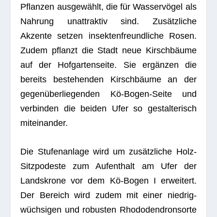
Pflan­zen aus­ge­wählt, die für Was­ser­vö­gel als
Nah­rung unat­trak­tiv sind. Zusätz­li­che
Akzente set­zen insek­ten­freund­li­che Rosen.
Zudem pflanzt die Stadt neue Kirsch­bäume
auf der Hof­gar­ten­seite. Sie ergän­zen die
bereits bestehen­den Kirsch­bäume an der
gegen­über­lie­gen­den Kö-Bogen-Seite und
ver­bin­den die bei­den Ufer so gestal­te­risch
miteinander.
Die Stu­fen­an­lage wird um zusätz­li­che Holz-
Sitz­po­deste zum Auf­ent­halt am Ufer der
Lands­krone vor dem Kö-Bogen I erwei­tert.
Der Bereich wird zudem mit einer nied­rig­
wüch­si­gen und robus­ten Rho­do­den­dron­sorte