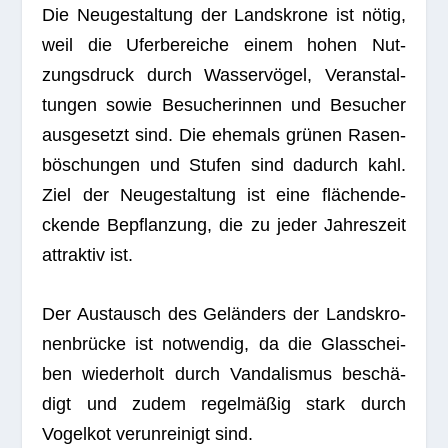
Die Neu­ge­stal­tung der Lands­krone ist nötig,
weil die Ufer­be­rei­che einem hohen Nut­
zungs­druck durch Was­ser­vö­gel, Ver­an­stal­
tun­gen sowie Besu­che­rin­nen und Besu­cher
aus­ge­setzt sind. Die ehe­mals grü­nen Rasen­
bö­schun­gen und Stu­fen sind dadurch kahl.
Ziel der Neu­ge­stal­tung ist eine flä­chen­de­
ckende Bepflan­zung, die zu jeder Jah­res­zeit
attrak­tiv ist.
Der Aus­tausch des Gelän­ders der Lands­kro­
nen­brü­cke ist not­wen­dig, da die Glas­schei­
ben wie­der­holt durch Van­da­lis­mus beschä­
digt und zudem regel­mä­ßig stark durch
Vogel­kot ver­un­rei­nigt sind.