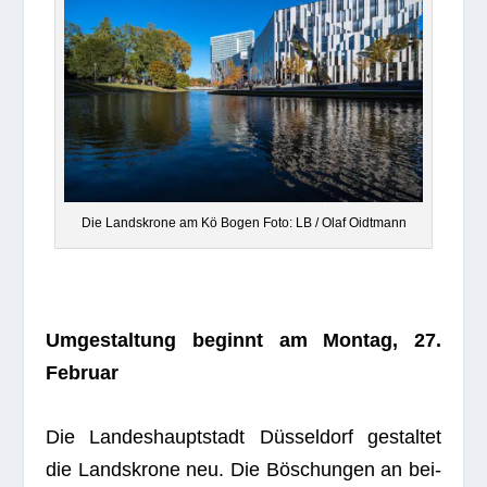
Die Lands­krone am Kö Bogen Foto: LB / Olaf Oidtmann
Umge­stal­tung beginnt am Mon­tag, 27.
Februar
Die Lan­des­haupt­stadt Düs­sel­dorf gestal­tet
die Lands­krone neu. Die Böschun­gen an bei­