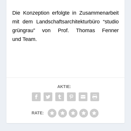
Die Kon­zep­tion erfolgte in Zusam­men­ar­beit
mit dem Land­schafts­ar­chi­tek­tur­büro “stu­dio
grün­grau” von Prof. Tho­mas Fen­ner
und Team.
AKTIE:
RATE: