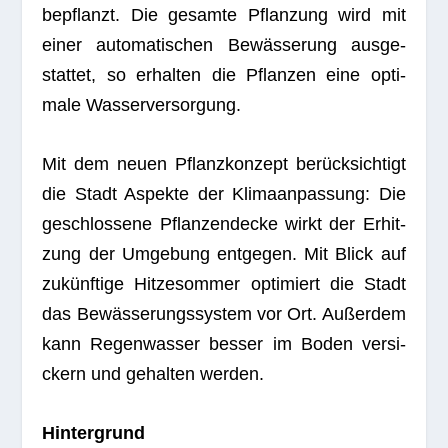
bepflanzt. Die gesamte Pflan­zung wird mit
einer auto­ma­ti­schen Bewäs­se­rung aus­ge­
stat­tet, so erhal­ten die Pflan­zen eine opti­
male Wasserversorgung.
Mit dem neuen Pflanz­kon­zept berück­sich­tigt
die Stadt Aspekte der Kli­ma­an­pas­sung: Die
geschlos­sene Pflan­zen­decke wirkt der Erhit­
zung der Umge­bung ent­ge­gen. Mit Blick auf
zukünf­tige Hit­ze­som­mer opti­miert die Stadt
das Bewäs­se­rungs­sys­tem vor Ort. Außer­dem
kann Regen­was­ser bes­ser im Boden ver­si­
ckern und gehal­ten werden.
Hin­ter­grund