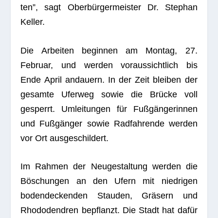
ten”, sagt Ober­bür­ger­meis­ter Dr. Ste­phan
Keller.
Die Arbei­ten begin­nen am Mon­tag, 27.
Februar, und wer­den vor­aus­sicht­lich bis
Ende April andau­ern. In der Zeit blei­ben der
gesamte Ufer­weg sowie die Brü­cke voll
gesperrt. Umlei­tun­gen für Fuß­gän­ge­rin­nen
und Fuß­gän­ger sowie Rad­fah­rende wer­den
vor Ort ausgeschildert.
Im Rah­men der Neu­ge­stal­tung wer­den die
Böschun­gen an den Ufern mit nied­ri­gen
boden­de­cken­den Stau­den, Grä­sern und
Rho­do­den­dren bepflanzt. Die Stadt hat dafür