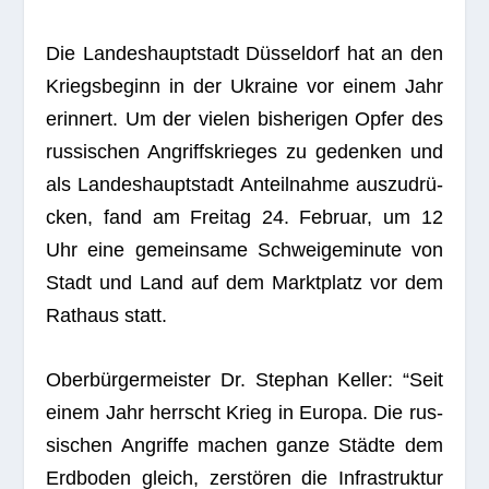
Die Lan­des­haupt­stadt Düs­sel­dorf hat an den
Kriegs­be­ginn in der Ukraine vor einem Jahr
erin­nert. Um der vie­len bis­he­ri­gen Opfer des
rus­si­schen Angriffs­krie­ges zu geden­ken und
als Lan­des­haupt­stadt Anteil­nahme aus­zu­drü­
cken, fand am Frei­tag 24. Februar, um 12
Uhr eine gemein­same Schwei­ge­mi­nute von
Stadt und Land auf dem Markt­platz vor dem
Rat­haus statt.
Ober­bür­ger­meis­ter Dr. Ste­phan Kel­ler: “Seit
einem Jahr herrscht Krieg in Europa. Die rus­
si­schen Angriffe machen ganze Städte dem
Erd­bo­den gleich, zer­stö­ren die Infra­struk­tur