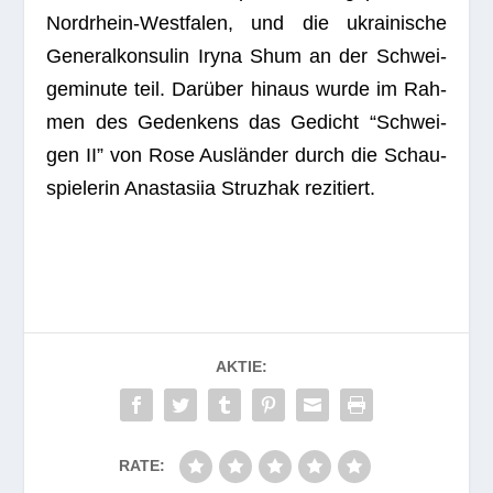
Nord­rhein-West­fa­len, und die ukrai­ni­sche
Gene­ral­kon­su­lin Iryna Shum an der Schwei­
ge­mi­nute teil. Dar­über hin­aus wurde im Rah­
men des Geden­kens das Gedicht “Schwei­
gen II” von Rose Aus­län­der durch die Schau­
spie­le­rin Ana­sta­siia Struz­hak rezitiert.
AKTIE:
RATE: