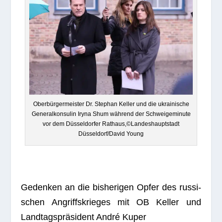
Ober­bür­ger­meis­ter Dr. Ste­phan Kel­ler und die ukrai­ni­sche
Gene­ral­kon­su­lin Iryna Shum wäh­rend der Schwei­ge­mi­nute
vor dem Düs­sel­dor­fer Rathaus,©Landeshauptstadt
Düsseldorf/David Young
Geden­ken an die bis­he­ri­gen Opfer des rus­si­
schen Angriffs­krie­ges mit OB Kel­ler und
Land­tags­prä­si­dent André Kuper