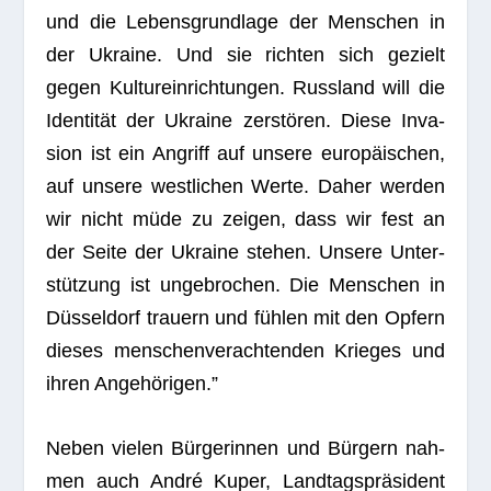
und die Lebens­grund­lage der Men­schen in
der Ukraine. Und sie rich­ten sich gezielt
gegen Kul­tur­ein­rich­tun­gen. Russ­land will die
Iden­ti­tät der Ukraine zer­stö­ren. Diese Inva­
sion ist ein Angriff auf unsere euro­päi­schen,
auf unsere west­li­chen Werte. Daher wer­den
wir nicht müde zu zei­gen, dass wir fest an
der Seite der Ukraine ste­hen. Unsere Unter­
stüt­zung ist unge­bro­chen. Die Men­schen in
Düs­sel­dorf trau­ern und füh­len mit den Opfern
die­ses men­schen­ver­ach­ten­den Krie­ges und
ihren Angehörigen.”
Neben vie­len Bür­ge­rin­nen und Bür­gern nah­
men auch André Kuper, Land­tags­prä­si­dent