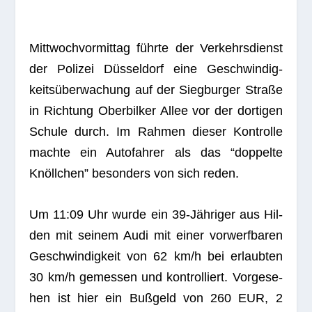
Mitt­woch­vor­mit­tag führte der Ver­kehrs­dienst
der Poli­zei Düs­sel­dorf eine Geschwin­dig­
keits­über­wa­chung auf der Sieg­bur­ger Straße
in Rich­tung Ober­bil­ker Allee vor der dor­ti­gen
Schule durch. Im Rah­men die­ser Kon­trolle
machte ein Auto­fah­rer als das “dop­pelte
Knöll­chen” beson­ders von sich reden.
Um 11:09 Uhr wurde ein 39-Jäh­ri­ger aus Hil­
den mit sei­nem Audi mit einer vor­werf­ba­ren
Geschwin­dig­keit von 62 km/h bei erlaub­ten
30 km/h gemes­sen und kon­trol­liert. Vor­ge­se­
hen ist hier ein Buß­geld von 260 EUR, 2