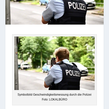
Sym­bol­bild Geschwin­dig­keits­mes­sung durch die Poli­zei
Foto: LOKALBÜRO