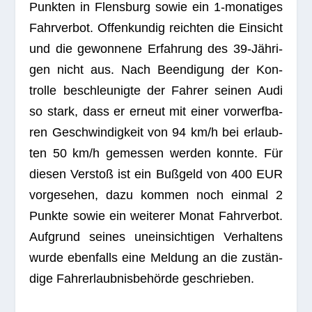
Punk­ten in Flens­burg sowie ein 1‑monatiges
Fahr­ver­bot. Offen­kun­dig reich­ten die Ein­sicht
und die gewon­nene Erfah­rung des 39-Jäh­ri­
gen nicht aus. Nach Been­di­gung der Kon­
trolle beschleu­nigte der Fah­rer sei­nen Audi
so stark, dass er erneut mit einer vor­werf­ba­
ren Geschwin­dig­keit von 94 km/h bei erlaub­
ten 50 km/h gemes­sen wer­den konnte. Für
die­sen Ver­stoß ist ein Buß­geld von 400 EUR
vor­ge­se­hen, dazu kom­men noch ein­mal 2
Punkte sowie ein wei­te­rer Monat Fahr­ver­bot.
Auf­grund sei­nes unein­sich­ti­gen Ver­hal­tens
wurde eben­falls eine Mel­dung an die zustän­
dige Fahr­erlaub­nis­be­hörde geschrieben.