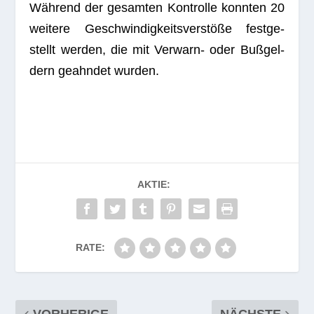
Wäh­rend der gesam­ten Kon­trolle konn­ten 20
wei­tere Geschwin­dig­keits­ver­stöße fest­ge­
stellt wer­den, die mit Ver­warn- oder Buß­gel­
dern geahn­det wurden.
AKTIE:
RATE:
VORHERIGE
NÄCHSTE