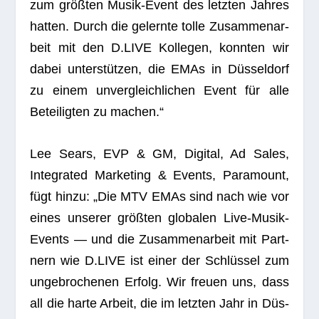
zum größ­ten Musik-Event des letz­ten Jah­res
hat­ten. Durch die gelernte tolle Zusam­men­ar­
beit mit den D.LIVE Kol­le­gen, konn­ten wir
dabei unter­stüt­zen, die EMAs in Düs­sel­dorf
zu einem unver­gleich­li­chen Event für alle
Betei­lig­ten zu machen.“
Lee Sears, EVP & GM, Digi­tal, Ad Sales,
Inte­gra­ted Mar­ke­ting & Events, Para­mount,
fügt hinzu: „Die MTV EMAs sind nach wie vor
eines unse­rer größ­ten glo­ba­len Live-Musik-
Events — und die Zusam­men­ar­beit mit Part­
nern wie D.LIVE ist einer der Schlüs­sel zum
unge­bro­che­nen Erfolg. Wir freuen uns, dass
all die harte Arbeit, die im letz­ten Jahr in Düs­