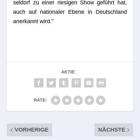
sel­dorf zu einer rie­si­gen Show geführt hat,
auch auf natio­na­ler Ebene in Deutsch­land
aner­kannt wird.”
AKTIE:
RATE:
VORHERIGE
NÄCHSTE