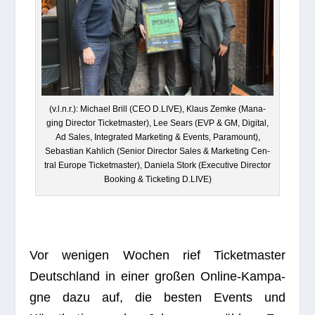
(v.l.n.r.): Michael Brill (CEO D.LIVE), Klaus Zemke (Mana­
ging Direc­tor Ticket­mas­ter), Lee Sears (EVP & GM, Digi­tal,
Ad Sales, Inte­gra­ted Mar­ke­ting & Events, Para­mount),
Sebas­tian Kah­lich (Senior Direc­tor Sales & Mar­ke­ting Cen­
tral Europe Ticket­mas­ter), Daniela Stork (Exe­cu­tive Direc­tor
Boo­king & Ticke­ting D.LIVE)
Vor weni­gen Wochen rief Ticket­mas­ter
Deutsch­land in einer gro­ßen Online-Kam­pa­
gne dazu auf, die bes­ten Events und