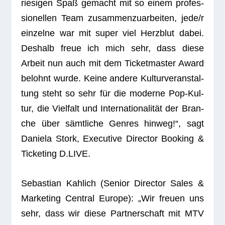
rie­si­gen Spaß gemacht mit so einem pro­fes­
sio­nel­len Team zusam­men­zu­ar­bei­ten, jede/r
ein­zelne war mit super viel Herz­blut dabei.
Des­halb freue ich mich sehr, dass diese
Arbeit nun auch mit dem Ticket­mas­ter Award
belohnt wurde. Keine andere Kul­tur­ver­an­stal­
tung steht so sehr für die moderne Pop-Kul­
tur, die Viel­falt und Inter­na­tio­na­li­tät der Bran­
che über sämt­li­che Gen­res hin­weg!“, sagt
Daniela Stork, Exe­cu­tive Direc­tor Boo­king &
Ticke­ting D.LIVE.
Sebas­tian Kah­lich (Senior Direc­tor Sales &
Mar­ke­ting Cen­tral Europe): „Wir freuen uns
sehr, dass wir diese Part­ner­schaft mit MTV