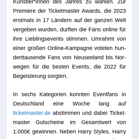
Künstler*innen des Jah­res zu wäh­len. Zur
Pre­miere der Ticket­mas­ter Awards, die 2023
erst­mals in 17 Län­dern auf der gan­zen Welt
ver­ge­ben wur­den, durf­ten die Fans online für
ihre Lieb­lings­events stim­men. Umrahmt von
einer gro­ßen Online-Kam­pa­gne vote­ten hun­
dert­tau­sende Fans von Neu­see­land bis Nor­
we­gen für die bes­ten Events, die 2022 für
Begeis­te­rung sorgten.
In sechs Kate­go­rien konn­ten Event­fans in
Deutsch­land eine Woche lang auf
ticketmaster.de
abstim­men und dabei Ticket­
mas­ter Gut­scheine im Gesamt­wert von
1.000€ gewin­nen. Neben Harry Styles, Harry