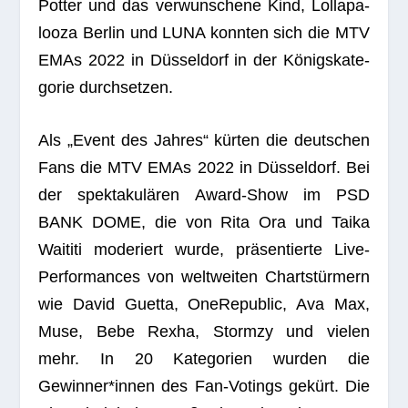
Pot­ter und das ver­wun­schene Kind, Lol­la­pa­
looza Ber­lin und LUNA konn­ten sich die MTV
EMAs 2022 in Düs­sel­dorf in der Königs­ka­te­
go­rie durchsetzen.
Als „Event des Jah­res“ kür­ten die deut­schen
Fans die MTV EMAs 2022 in Düs­sel­dorf. Bei
der spek­ta­ku­lä­ren Award-Show im PSD
BANK DOME, die von Rita Ora und Taika
Wai­titi mode­riert wurde, prä­sen­tierte Live-
Per­for­man­ces von welt­wei­ten Chart­stür­mern
wie David Guetta, One­Re­pu­blic, Ava Max,
Muse, Bebe Rexha, Stormzy und vie­len
mehr. In 20 Kate­go­rien wur­den die
Gewinner*innen des Fan-Votings gekürt. Die