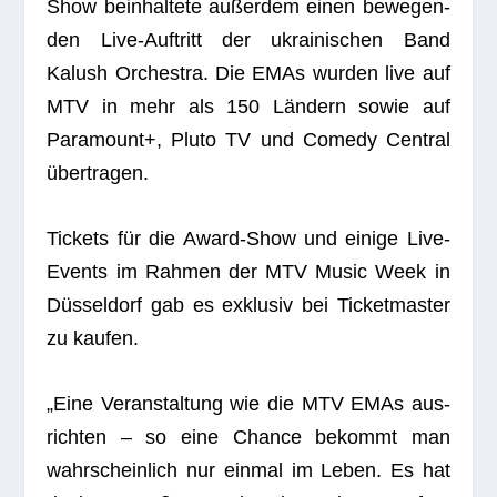
Show beinhal­tete außer­dem einen bewe­gen­
den Live-Auf­tritt der ukrai­ni­schen Band
Kalush Orches­tra. Die EMAs wur­den live auf
MTV in mehr als 150 Län­dern sowie auf
Para­mount+, Pluto TV und Comedy Cen­tral
übertragen.
Tickets für die Award-Show und einige Live-
Events im Rah­men der MTV Music Week in
Düs­sel­dorf gab es exklu­siv bei Ticket­mas­ter
zu kaufen.
„Eine Ver­an­stal­tung wie die MTV EMAs aus­
rich­ten – so eine Chance bekommt man
wahr­schein­lich nur ein­mal im Leben. Es hat