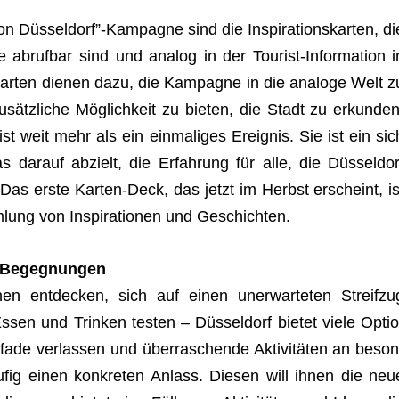
ion Düsseldorf”-Kampagne sind die Inspi­ra­ti­ons­kar­ten, di
 abruf­bar sind und ana­log in der Tou­rist-Infor­ma­tion i
 Kar­ten die­nen dazu, die Kam­pa­gne in die ana­loge Welt z
usätz­li­che Mög­lich­keit zu bie­ten, die Stadt zu erkun­den
t weit mehr als ein ein­ma­li­ges Ereig­nis. Sie ist ein sic
, das dar­auf abzielt, die Erfah­rung für alle, die Düs­sel­dor
n. Das erste Kar­ten-Deck, das jetzt im Herbst erscheint, is
ung von Inspi­ra­tio­nen und Geschichten.
cht Begegnungen
innen ent­de­cken, sich auf einen uner­war­te­ten Streif­zu
sen und Trin­ken tes­ten – Düs­sel­dorf bie­tet viele Optio
de ver­las­sen und über­ra­schende Akti­vi­tä­ten an beson
u­fig einen kon­kre­ten Anlass. Die­sen will ihnen die neu