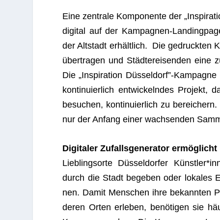
Eine zen­trale Kom­po­nente der „Inspi­ra­t
digi­tal auf der Kam­pa­gnen-Landing­page
der Alt­stadt erhält­lich. Die gedruck­ten
über­tra­gen und Städ­te­rei­sen­den eine z
Die „Inspi­ra­tion Düsseldorf”-Kampagne is
kon­ti­nu­ier­lich ent­wi­ckeln­des Pro­jekt
besu­chen, kon­ti­nu­ier­lich zu berei­cher
nur der Anfang einer wach­sen­den Samm­l
Digi­ta­ler Zufalls­ge­nera­tor ermög­li
Lieb­lings­orte Düs­sel­dor­fer Künstler*
durch die Stadt bege­ben oder loka­les Es
nen. Damit Men­schen ihre bekann­ten Pfa
de­ren Orten erle­ben, benö­ti­gen sie hä