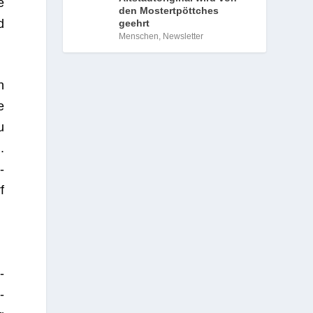
e
den Mostertpöttches
d
geehrt
Menschen
,
Newsletter
.
n
e
u
.
­
f
­
­