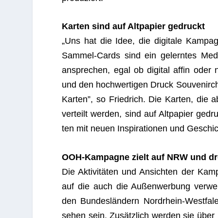
Kar­ten sind auf Alt­pa­pier gedruckt
„Uns hat die Idee, die digi­tale Kam­pa­
Sam­mel-Cards sind ein gelern­tes Med
anspre­chen, egal ob digi­tal affin oder n
und den hoch­wer­ti­gen Druck Sou­ve­nirch
Kar­ten”, so Fried­rich. Die Kar­ten, die a
ver­teilt wer­den, sind auf Alt­pa­pier ged
ten mit neuen Inspi­ra­tio­nen und Gesch
OOH-Kam­pa­gne zielt auf NRW und dr
Die Akti­vi­tä­ten und Ansich­ten der Kam
auf die auch die Außen­wer­bung ver­weis
den Bun­des­län­dern Nord­rhein-West­fa­
sehen sein. Zusätz­lich wer­den sie über 