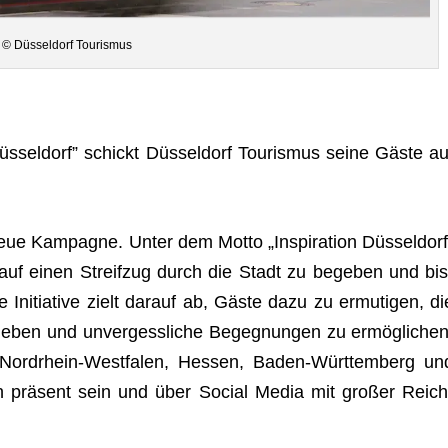
© Düs­sel­dorf Tourismus
s­sel­dorf” schickt Düs­sel­dorf Tou­ris­mus seine Gäste au
neue Kam­pa­gne. Unter dem Motto „Inspi­ra­tion Düs­sel­dorf
h auf einen Streif­zug durch die Stadt zu bege­ben und bis
Initia­tive zielt dar­auf ab, Gäste dazu zu ermu­ti­gen, di
le­ben und unver­gess­li­che Begeg­nun­gen zu ermög­li­chen
ord­rhein-West­fa­len, Hes­sen, Baden-Würt­tem­berg un
chen prä­sent sein und über Social Media mit gro­ßer Reich