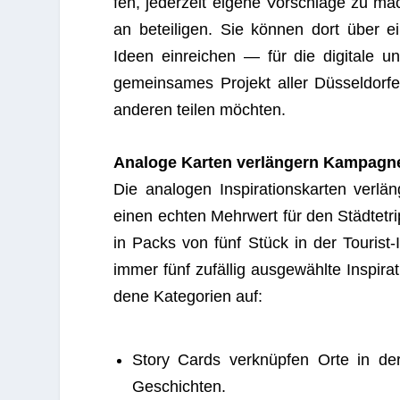
fen, jeder­zeit eigene Vor­schläge zu m
an betei­li­gen. Sie kön­nen dort über
Ideen ein­rei­chen — für die digi­tale un
gemein­sa­mes Pro­jekt aller Düsseldorfe
ande­ren tei­len möchten.
Ana­loge Kar­ten ver­län­gern Kam­pa­gn
Die ana­lo­gen Inspi­ra­ti­ons­kar­ten ver­
einen ech­ten Mehr­wert für den Städ­te­trip
in Packs von fünf Stück in der Tou­rist-In
immer fünf zufäl­lig aus­ge­wählte Inspi­ra­t
dene Kate­go­rien auf:
Story Cards ver­knüp­fen Orte in de
Geschichten.