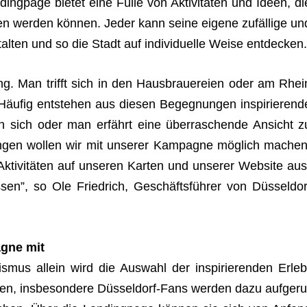
g­page bie­tet eine Fülle von Akti­vi­tä­ten und Ideen, di
u­fen wer­den kön­nen. Jeder kann seine eigene zufäl­lige un
tal­ten und so die Stadt auf indi­vi­du­elle Weise entdecken
ung. Man trifft sich in den Haus­braue­reien oder am Rhei
­fig ent­ste­hen aus die­sen Begeg­nun­gen inspi­rie­rend
keln sich oder man erfährt eine über­ra­schende Ansicht z
en wol­len wir mit unse­rer Kam­pa­gne mög­lich machen
 Akti­vi­tä­ten auf unse­ren Kar­ten und unse­rer Web­site aus
s­sen”, so Ole Fried­rich, Geschäfts­füh­rer von Düs­sel­dor
­gne mit
s­mus allein wird die Aus­wahl der inspi­rie­ren­den Erleb
­gen, ins­be­son­dere Düs­sel­dorf-Fans wer­den dazu auf­ge­ru