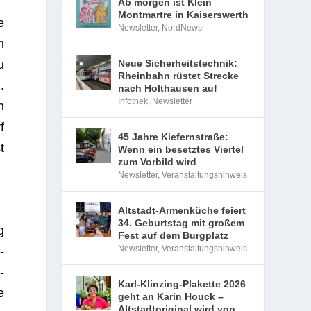
Ab morgen ist Klein
Montmartre in Kaiserswerth
e
Newsletter
,
NordNews
n
u
Neue Sicherheitstechnik:
Rheinbahn rüstet Strecke
.
nach Holthausen auf
Infothek
,
Newsletter
h
f
45 Jahre Kiefernstraße:
t
Wenn ein besetztes Viertel
zum Vorbild wird
Newsletter
,
Veranstaltungshinweis
Altstadt-Armenküche feiert
34. Geburtstag mit großem
g
Fest auf dem Burgplatz
Newsletter
,
Veranstaltungshinweis
­
­
Karl-Klinzing-Plakette 2026
e
geht an Karin Houck –
Altstadtoriginal wird von