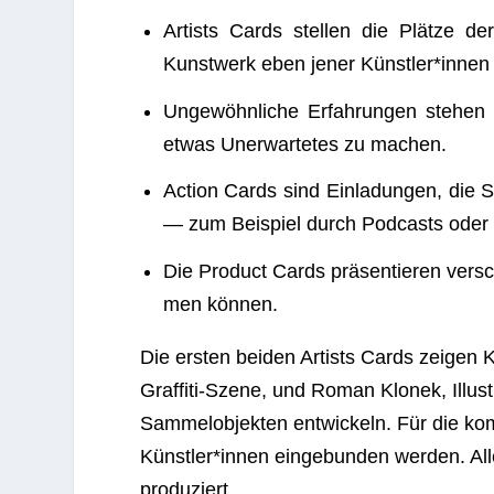
Artists Cards stel­len die Plätze der
Kunst­werk eben jener Künstler*innen 
Unge­wöhn­li­che Erfah­run­gen ste­he
etwas Uner­war­te­tes zu machen.
Action Cards sind Ein­la­dun­gen, die 
— zum Bei­spiel durch Pod­casts oder P
Die Pro­duct Cards prä­sen­tie­ren ver­s
men können.
Die ers­ten bei­den Artists Cards zei­gen 
Graf­fiti-Szene, und Roman Klo­nek, Illus­t
Sam­mel­ob­jek­ten ent­wi­ckeln. Für die kom
Künstler*innen ein­ge­bun­den wer­den. Alle
produziert.