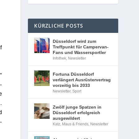
KÜRZLICHE POSTS
Düsseldorf wird zum
Treffpunkt für Campervan-
f
Fans und Wassersportler
Infothek
,
Newsletter
Fortuna Düsseldorf
”
verlängert Ausrüstervertrag
­
vorzeitig bis 2033
Newsletter
,
Sport
e
.
Zwölf junge Spatzen in
d
Düsseldorf erfolgreich
ausgewildert
­
Katz, Maus & Friends
,
Newsletter