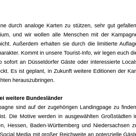
gne durch ana­loge Kar­ten zu stüt­zen, sehr gut gefal­len
ium, und wir wol­len alle Men­schen mit der Kam­pa­gn
icht. Außer­dem erhal­ten sie durch die limi­tierte Auf­lag
­a­rak­ter. Kommt in unsere Tou­rist-Info, wir legen euch di
b sofort an Düs­sel­dor­fer Gäste oder inter­es­sierte Local
ruckt. Es ist geplant, in Zukunft wei­tere Edi­tio­nen der Kar
ich­ten herauszubringen.
ei wei­tere Bundesländer
­pa­gne sind auf der zuge­hö­ri­gen Landing­page zu fin­den
t. Die Motive wer­den in aus­ge­wähl­ten Groß­städ­ten i
len, Hes­sen, Baden-Würt­tem­berg und Nie­der­sach­sen z
Social Media mit gro­ßer Reich­weite an poten­zi­elle Gäst