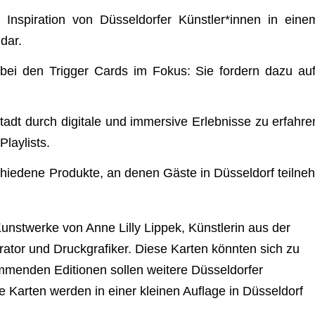
 Inspi­ra­tion von Düs­sel­dor­fer Künstler*innen in eine
dar.
n bei den Trig­ger Cards im Fokus: Sie for­dern dazu auf
Stadt durch digi­tale und immersive Erleb­nisse zu erfah­re
laylists.
chie­dene Pro­dukte, an denen Gäste in Düs­sel­dorf teil­neh
Kunst­werke von Anne Lilly Lip­pek, Künst­le­rin aus der
ra­tor und Druck­gra­fi­ker. Diese Kar­ten könn­ten sich zu
­men­den Edi­tio­nen sol­len wei­tere Düs­sel­dor­fer
 Kar­ten wer­den in einer klei­nen Auf­lage in Düs­sel­dorf