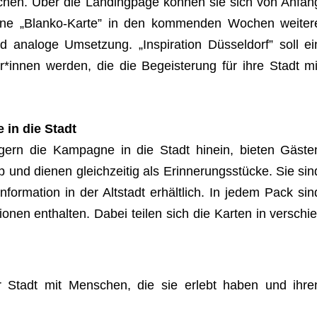
achen. Über die Landing­page kön­nen sie sich von Anfan
 eine „Blanko-Karte” in den kom­men­den Wochen wei­ter
d ana­loge Umset­zung. „Inspi­ra­tion Düs­sel­dorf” soll ei
r*innen wer­den, die die Begeis­te­rung für ihre Stadt mi
e in die Stadt
län­gern die Kam­pa­gne in die Stadt hin­ein, bie­ten Gäs­te
 und die­nen gleich­zei­tig als Erin­ne­rungs­stü­cke. Sie sin
for­ma­tion in der Alt­stadt erhält­lich. In jedem Pack sin
io­nen ent­hal­ten. Dabei tei­len sich die Kar­ten in ver­schie
r Stadt mit Men­schen, die sie erlebt haben und ihre