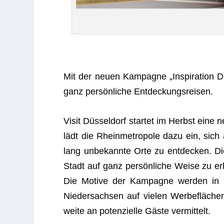
Mit der neuen Kam­pa­gne „Inspi­ra­tion Dü
ganz per­sön­li­che Entdeckungsreisen.
Visit Düs­sel­dorf star­tet im Herbst eine 
lädt die Rhein­me­tro­pole dazu ein, sic
lang unbe­kannte Orte zu ent­de­cken. Die 
Stadt auf ganz per­sön­li­che Weise zu er
Die Motive der Kam­pa­gne wer­den in N
Nie­der­sach­sen auf vie­len Wer­be­flä­
weite an poten­zi­elle Gäste vermittelt.