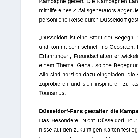
Kam­pa­gne geben. Die Kam­pa­gnen-Landin
mit­hilfe eines Zufalls­ge­nera­tors abge­r
per­sön­li­che Reise durch Düs­sel­dorf ges
„Düs­sel­dorf ist eine Stadt der Begeg­n
und kommt sehr schnell ins Gespräch. Häu
Erfah­run­gen, Freund­schaf­ten ent­wi­c
einem Thema. Genau sol­che Begeg­nun­g
Alle sind herz­lich dazu ein­ge­la­den, die
zu­pro­bie­ren und sich inspi­rie­ren zu la
Tourismus.
Düs­sel­dorf-Fans gestal­ten die Kam­pa
Das Beson­dere: Nicht Düs­sel­dorf Tou­ri
nisse auf den zukünf­ti­gen Kar­ten fest­le