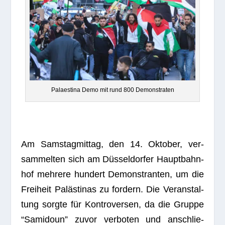
Palaes­tina Demo mit rund 800 Demonstraten
Am Sams­tag­mit­tag, den 14. Okto­ber, ver­
sam­mel­ten sich am Düs­sel­dor­fer Haupt­bahn­
hof meh­rere hun­dert Demons­tran­ten, um die
Frei­heit Paläs­ti­nas zu for­dern. Die Ver­an­stal­
tung sorgte für Kon­tro­ver­sen, da die Gruppe
“Sami­doun” zuvor ver­bo­ten und anschlie­