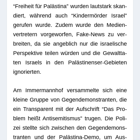
“Frei­heit für Paläs­tina” wur­den laut­stark skan­
diert, wäh­rend auch “Kin­der­mör­der Israel”
geru­fen wurde. Zudem wurde den Medi­en­
ver­tre­tern vor­ge­wor­fen, Fake-News zu ver­
brei­ten, da sie angeb­lich nur die israe­li­sche
Per­spek­tive tei­len wür­den und die Gewalt­ta­
ten Isra­els in den Paläs­ti­nen­ser-Gebie­ten
ignorierten.
Am Immer­mann­hof ver­sam­melte sich eine
kleine Gruppe von Gegen­de­mons­tran­ten, die
ein Trans­pa­rent mit der Auf­schrift “Das Pro­
blem heißt Anti­se­mi­tis­mus” tru­gen. Die Poli­
zei stellte sich zwi­schen den Gegen­de­mons­
tran­ten und der Paläs­tina-Demo, um Aus­