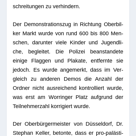
schrei­tun­gen zu verhindern.
Der Demons­tra­ti­ons­zug in Rich­tung Ober­bil­
ker Markt wurde von rund 600 bis 800 Men­
schen, dar­un­ter viele Kin­der und Jugend­li­
che, beglei­tet. Die Poli­zei bean­stan­dete
einige Flag­gen und Pla­kate, ent­fernte sie
jedoch. Es wurde ange­merkt, dass im Ver­
gleich zu ande­ren Demos die Anzahl der
Ord­ner nicht aus­rei­chend kon­trol­liert wurde,
was erst am Worrin­ger Platz auf­grund der
Teil­neh­mer­zahl kor­ri­giert wurde.
Der Ober­bür­ger­meis­ter von Düs­sel­dorf, Dr.
Ste­phan Kel­ler, betonte, dass er pro-paläs­ti­