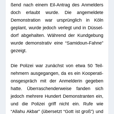
ßend nach einem Eil-Antrag des Anmel­ders
doch erlaubt wurde. Die ange­mel­dete
Demons­tra­tion war ursprüng­lich in Köln
geplant, wurde jedoch ver­legt und in Düs­sel­
dorf abge­hal­ten. Wäh­rend der Kund­ge­bung
wurde demons­tra­tiv eine “Sami­doun-Fahne”
gezeigt.
Die Poli­zei war zunächst von etwa 50 Teil­
neh­mern aus­ge­gan­gen, da es ein Koope­ra­ti­
ons­ge­spräch mit der Anmel­de­rin gege­ben
hatte. Über­ra­schen­der­weise fan­den sich
jedoch meh­rere Hun­dert Demons­tran­ten ein,
und die Poli­zei griff nicht ein. Rufe wie
“Allahu Akbar” (über­setzt “Gott ist groß”) und