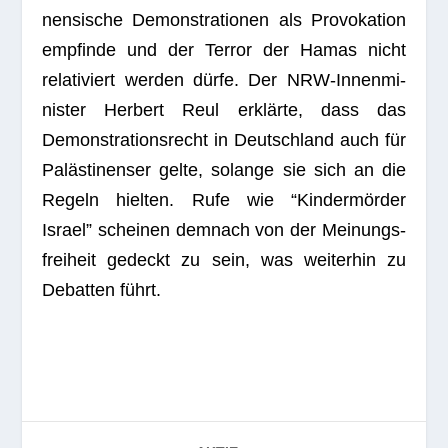
nen­si­sche Demons­tra­tio­nen als Pro­vo­ka­tion
emp­finde und der Ter­ror der Hamas nicht
rela­ti­viert wer­den dürfe. Der NRW-Innen­mi­
nis­ter Her­bert Reul erklärte, dass das
Demons­tra­ti­ons­recht in Deutsch­land auch für
Paläs­ti­nen­ser gelte, solange sie sich an die
Regeln hiel­ten. Rufe wie “Kin­der­mör­der
Israel” schei­nen dem­nach von der Mei­nungs­
frei­heit gedeckt zu sein, was wei­ter­hin zu
Debat­ten führt.