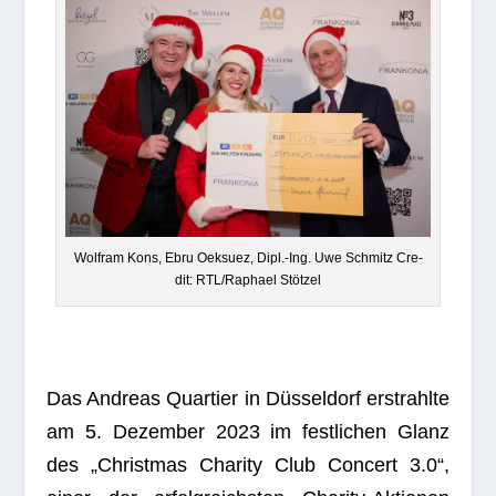
Wolf­ram Kons, Ebru Oek­suez, Dipl.-Ing. Uwe Schmitz Cre­
dit: RTL/Raphael Stötzel
Das Andreas Quar­tier in Düs­sel­dorf erstrahlte
am 5. Dezem­ber 2023 im fest­li­chen Glanz
des „Christ­mas Cha­rity Club Con­cert 3.0“,