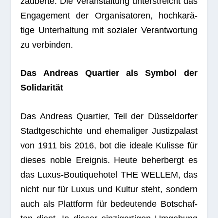
zau­berte. Die Ver­an­stal­tung unter­streicht das
Enga­ge­ment der Orga­ni­sa­to­ren, hoch­ka­rä­
tige Unter­hal­tung mit sozia­ler Ver­ant­wor­tung
zu verbinden.
Das Andreas Quar­tier als Sym­bol der
Solidarität
Das Andreas Quar­tier, Teil der Düs­sel­dor­fer
Stadt­ge­schichte und ehe­ma­li­ger Jus­tiz­pa­last
von 1911 bis 2016, bot die ideale Kulisse für
die­ses noble Ereig­nis. Heute beher­bergt es
das Luxus-Bou­ti­que­ho­tel THE WELLEM, das
nicht nur für Luxus und Kul­tur steht, son­dern
auch als Platt­form für bedeu­tende Bot­schaf­