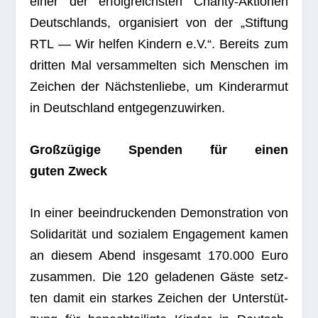
einer der erfolg­reichs­ten Cha­rity-Aktio­nen
Deutsch­lands, orga­ni­siert von der „Stif­tung
RTL — Wir hel­fen Kin­dern e.V.“. Bereits zum
drit­ten Mal ver­sam­mel­ten sich Men­schen im
Zei­chen der Nächs­ten­liebe, um Kin­der­ar­mut
in Deutsch­land entgegenzuwirken.
Groß­zü­gige Spen­den für einen
guten Zweck
In einer beein­dru­cken­den Demons­tra­tion von
Soli­da­ri­tät und sozia­lem Enga­ge­ment kamen
an die­sem Abend ins­ge­samt 170.000 Euro
zusam­men. Die 120 gela­de­nen Gäste setz­
ten damit ein star­kes Zei­chen der Unter­stüt­