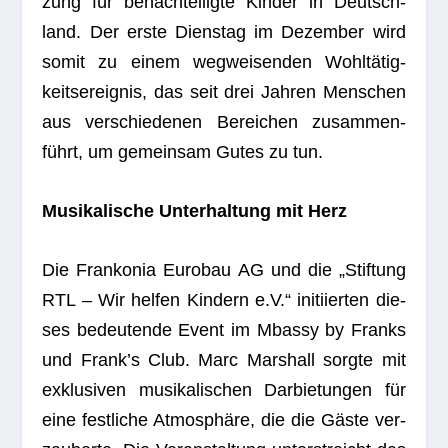
zung für benach­tei­ligte Kin­der in Deutsch­
land. Der erste Diens­tag im Dezem­ber wird
somit zu einem weg­wei­sen­den Wohl­tä­tig­
keits­er­eig­nis, das seit drei Jah­ren Men­schen
aus ver­schie­de­nen Berei­chen zusam­men­
führt, um gemein­sam Gutes zu tun.
Musi­ka­li­sche Unter­hal­tung mit Herz
Die Fran­ko­nia Euro­bau AG und die „Stif­tung
RTL – Wir hel­fen Kin­dern e.V.“ initi­ier­ten die­
ses bedeu­tende Event im Mbassy by Franks
und Frank’s Club. Marc Mar­shall sorgte mit
exklu­si­ven musi­ka­li­schen Dar­bie­tun­gen für
eine fest­li­che Atmo­sphäre, die die Gäste ver­