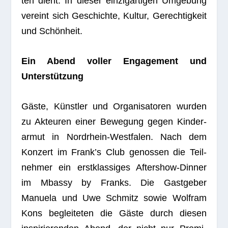
ten dient. In die­ser ein­zig­ar­ti­gen Umge­bung
ver­eint sich Geschichte, Kul­tur, Gerech­tig­keit
und Schönheit.
Ein Abend vol­ler Enga­ge­ment und
Unterstützung
Gäste, Künst­ler und Orga­ni­sa­to­ren wur­den
zu Akteu­ren einer Bewe­gung gegen Kin­der­
ar­mut in Nord­rhein-West­fa­len. Nach dem
Kon­zert im Frank’s Club genos­sen die Teil­
neh­mer ein erst­klas­si­ges After­show-Din­ner
im Mbassy by Franks. Die Gast­ge­ber
Manuela und Uwe Schmitz sowie Wolf­ram
Kons beglei­te­ten die Gäste durch die­sen