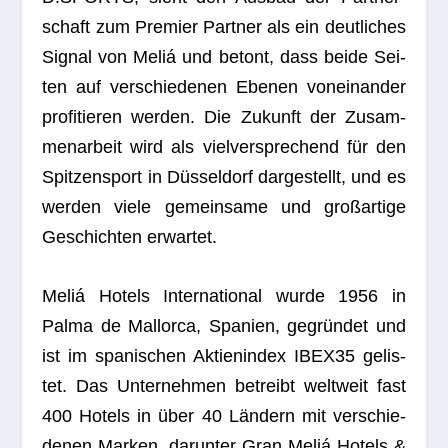
schaft zum Pre­mier Part­ner als ein deut­li­ches
Signal von Meliá und betont, dass beide Sei­
ten auf ver­schie­de­nen Ebe­nen von­ein­an­der
pro­fi­tie­ren wer­den. Die Zukunft der Zusam­
men­ar­beit wird als viel­ver­spre­chend für den
Spit­zen­sport in Düs­sel­dorf dar­ge­stellt, und es
wer­den viele gemein­same und groß­ar­tige
Geschich­ten erwartet.
Meliá Hotels Inter­na­tio­nal wurde 1956 in
Palma de Mal­lorca, Spa­nien, gegrün­det und
ist im spa­ni­schen Akti­en­in­dex IBEX35 gelis­
tet. Das Unter­neh­men betreibt welt­weit fast
400 Hotels in über 40 Län­dern mit ver­schie­
de­nen Mar­ken, dar­un­ter Gran Meliá Hotels &