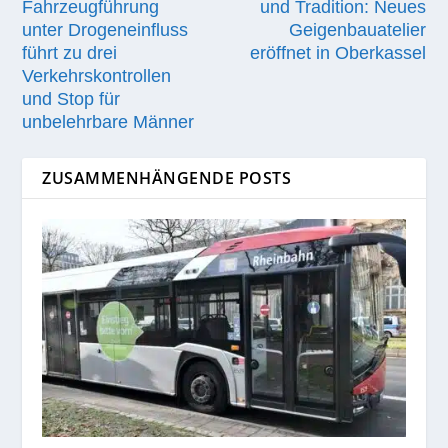
Fahrzeugführung
und Tradition: Neues
unter Drogeneinfluss
Geigenbauatelier
führt zu drei
eröffnet in Oberkassel
Verkehrskontrollen
und Stop für
unbelehrbare Männer
ZUSAMMENHÄNGENDE POSTS