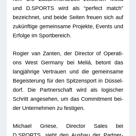
und D.SPORTS wird als “per­fect match”
bezeich­net, und beide Sei­ten freuen sich auf
zukünf­tige gemein­same Pro­jekte, Events und
Erfolge im Sportbereich.
Rogier van Zan­ten, der Direc­tor of Ope­ra­ti­
ons West Ger­many bei Meliá, betont das
lang­jäh­rige Ver­trauen und die gemein­same
Begeis­te­rung für den Spit­zen­sport in Düs­sel­
dorf. Die Part­ner­schaft wird als logi­scher
Schritt ange­se­hen, um das Com­mit­ment bei­
der Unter­neh­men zu festigen.
Michael Griese, Direc­tor Sales bei
D.SPORTS, sieht den Aus­bau der Part­ner­