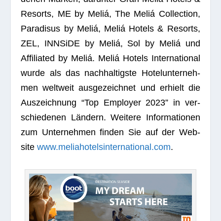
Resorts, ME by Meliá, The Meliá Coll­ec­tion,
Para­di­sus by Meliá, Meliá Hotels & Resorts,
ZEL, INN­SiDE by Meliá, Sol by Meliá und
Affi­lia­ted by Meliá. Meliá Hotels Inter­na­tio­nal
wurde als das nach­hal­tigste Hotel­un­ter­neh­
men welt­weit aus­ge­zeich­net und erhielt die
Aus­zeich­nung “Top Employer 2023” in ver­
schie­de­nen Län­dern. Wei­tere Infor­ma­tio­nen
zum Unter­neh­men fin­den Sie auf der Web­
site
www.meliahotelsinternational.com
.