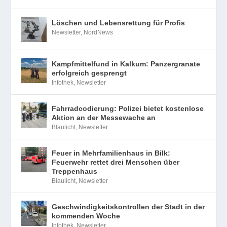
Löschen und Lebensrettung für Profis
Newsletter
,
NordNews
Kampfmittelfund in Kalkum: Panzergranate
erfolgreich gesprengt
Infothek
,
Newsletter
Fahrradcodierung: Polizei bietet kostenlose
Aktion an der Messewache an
Blaulicht
,
Newsletter
Feuer in Mehrfamilienhaus in Bilk:
Feuerwehr rettet drei Menschen über
Treppenhaus
Blaulicht
,
Newsletter
Geschwindigkeitskontrollen der Stadt in der
kommenden Woche
Infothek
,
Newsletter