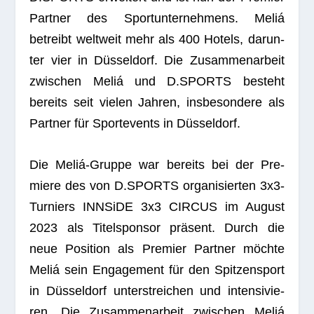
Part­ner des Sport­un­ter­neh­mens. Meliá
betreibt welt­weit mehr als 400 Hotels, dar­un­
ter vier in Düs­sel­dorf. Die Zusam­men­ar­beit
zwi­schen Meliá und D.SPORTS besteht
bereits seit vie­len Jah­ren, ins­be­son­dere als
Part­ner für Sport­events in Düsseldorf.
Die Meliá-Gruppe war bereits bei der Pre­
miere des von D.SPORTS orga­ni­sier­ten 3x3-
Tur­niers INN­SiDE 3x3 CIRCUS im August
2023 als Titel­spon­sor prä­sent. Durch die
neue Posi­tion als Pre­mier Part­ner möchte
Meliá sein Enga­ge­ment für den Spit­zen­sport
in Düs­sel­dorf unter­strei­chen und inten­si­vie­
ren. Die Zusam­men­ar­beit zwi­schen Meliá