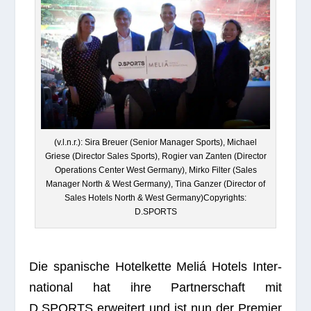
(v.l.n.r.): Sira Breuer (Senior Mana­ger Sports), Michael
Griese (Direc­tor Sales Sports), Rogier van Zan­ten (Direc­tor
Ope­ra­ti­ons Cen­ter West Ger­many), Mirko Fil­ter (Sales
Mana­ger North & West Ger­many), Tina Gan­zer (Direc­tor of
Sales Hotels North & West Germany)Copyrights:
D.SPORTS
Die spa­ni­sche Hotel­kette Meliá Hotels Inter­
na­tio­nal hat ihre Part­ner­schaft mit
D.SPORTS erwei­tert und ist nun der Pre­mier