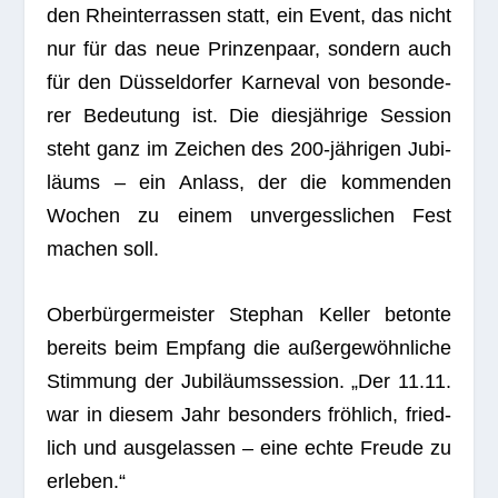
den Rhein­ter­ras­sen statt, ein Event, das nicht
nur für das neue Prin­zen­paar, son­dern auch
für den Düs­sel­dor­fer Kar­ne­val von beson­de­
rer Bedeu­tung ist. Die dies­jäh­rige Ses­sion
steht ganz im Zei­chen des 200-jäh­ri­gen Jubi­
lä­ums – ein Anlass, der die kom­men­den
Wochen zu einem unver­gess­li­chen Fest
machen soll.
Ober­bür­ger­meis­ter Ste­phan Kel­ler betonte
bereits beim Emp­fang die außer­ge­wöhn­li­che
Stim­mung der Jubi­lä­ums­ses­sion. „Der 11.11.
war in die­sem Jahr beson­ders fröh­lich, fried­
lich und aus­ge­las­sen – eine echte Freude zu
erleben.“