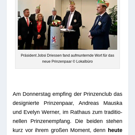
Prä­si­dent Jobsi Dries­sen fand auf­mun­ternde Wort für das
neue Prin­zen­paar © Lokalbüro
Am Don­ners­tag emp­fing der Prin­zen­club das
desi­gnierte Prin­zen­paar, Andreas Mauska
und Eve­lyn Wer­ner, im Rat­haus zum tra­di­tio­
nel­len Prin­zen­emp­fang. Die bei­den ste­hen
kurz vor ihrem gro­ßen Moment, denn
heute