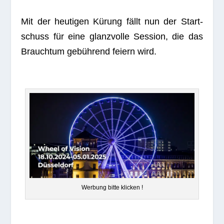
Mit der heu­ti­gen Kürung fällt nun der Start­
schuss für eine glanz­volle Ses­sion, die das
Brauch­tum gebüh­rend fei­ern wird.
Wer­bung bitte klicken !