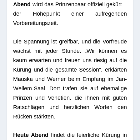
Abend
wird das Prin­zen­paar offi­zi­ell gekürt –
der Höhe­punkt einer auf­re­gen­den
Vorbereitungszeit.
Die Span­nung ist greif­bar, und die Vor­freude
wächst mit jeder Stunde. „Wir kön­nen es
kaum erwar­ten und freuen uns rie­sig auf die
Kürung und die gesamte Ses­sion“, erklär­ten
Mauska und Wer­ner beim Emp­fang im Jan-
Wel­lem-Saal. Dort tra­fen sie auf ehe­ma­lige
Prin­zen und Vene­tien, die ihnen mit guten
Rat­schlä­gen und herz­li­chen Wor­ten den
Rücken stärkten.
Heute Abend
fin­det die fei­er­li­che Kürung in