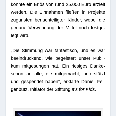
konnte ein Erlös von rund 25.000 Euro erzielt
wer­den. Die Ein­nah­men flie­ßen in Pro­jekte
zuguns­ten benach­tei­lig­ter Kin­der, wobei die
genaue Ver­wen­dung der Mit­tel noch fest­ge­
legt wird.
„Die Stim­mung war fan­tas­tisch, und es war
beein­dru­ckend, wie begeis­tert unser Publi­
kum mit­ge­sun­gen hat. Ein rie­si­ges Dan­ke­
schön an alle, die mit­ge­macht, unter­stützt
und gespen­det haben“, erklärte Daniel Fei­
gen­butz, Initia­tor der Stif­tung
It’s for Kids
.