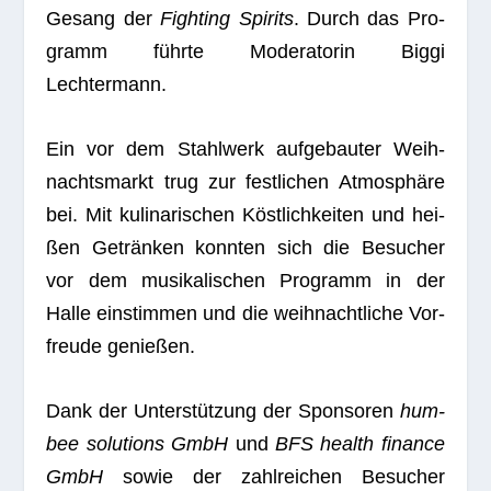
Gesang der
Fight­ing Spi­rits
. Durch das Pro­
gramm führte Mode­ra­to­rin Biggi
Lechtermann.
Ein vor dem Stahl­werk auf­ge­bau­ter Weih­
nachts­markt trug zur fest­li­chen Atmo­sphäre
bei. Mit kuli­na­ri­schen Köst­lich­kei­ten und hei­
ßen Geträn­ken konn­ten sich die Besu­cher
vor dem musi­ka­li­schen Pro­gramm in der
Halle ein­stim­men und die weih­nacht­li­che Vor­
freude genießen.
Dank der Unter­stüt­zung der Spon­so­ren
hum­
bee solu­ti­ons GmbH
und
BFS health finance
GmbH
sowie der zahl­rei­chen Besu­cher