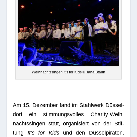
Weih­nachts­sin­gen It’s for Kids © Jana Btaun
Am 15. Dezem­ber fand im Stahl­werk Düs­sel­
dorf ein stim­mungs­vol­les Cha­rity-Weih­
nachts­sin­gen statt, orga­ni­siert von der Stif­
tung
It’s for Kids
und den Düs­sel­pi­ra­ten.