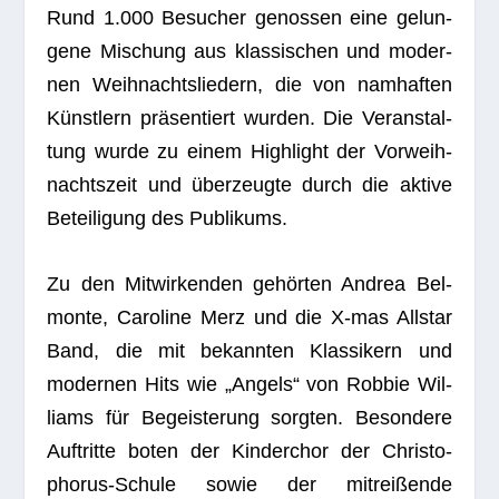
Rund 1.000 Besu­cher genos­sen eine gelun­
gene Mischung aus klas­si­schen und moder­
nen Weih­nachts­lie­dern, die von nam­haf­ten
Künst­lern prä­sen­tiert wur­den. Die Ver­an­stal­
tung wurde zu einem High­light der Vor­weih­
nachts­zeit und über­zeugte durch die aktive
Betei­li­gung des Publikums.
Zu den Mit­wir­ken­den gehör­ten Andrea Bel­
monte, Caro­line Merz und die X‑mas All­star
Band, die mit bekann­ten Klas­si­kern und
moder­nen Hits wie „Angels“ von Rob­bie Wil­
liams für Begeis­te­rung sorg­ten. Beson­dere
Auf­tritte boten der Kin­der­chor der Chris­to­
pho­rus-Schule sowie der mit­rei­ßende