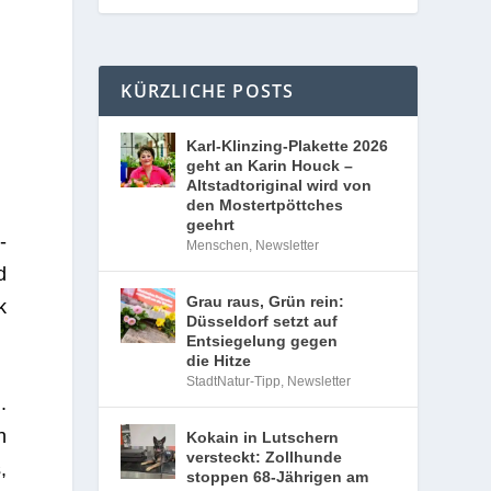
KÜRZLICHE POSTS
Karl-Klinzing-Plakette 2026
geht an Karin Houck –
Altstadtoriginal wird von
den Mostertpöttches
geehrt
­
Menschen
,
Newsletter
d
Grau raus, Grün rein:
k
Düsseldorf setzt auf
Entsiegelung gegen
die Hitze
StadtNatur-Tipp
,
Newsletter
.
n
Kokain in Lutschern
versteckt: Zollhunde
,
stoppen 68-Jährigen am