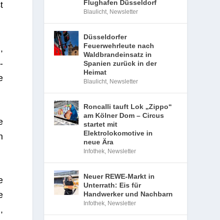
Flughafen Düsseldorf
t
Blaulicht
,
Newsletter
Düsseldorfer
Feuerwehrleute nach
,
Waldbrandeinsatz in
­
Spanien zurück in der
Heimat
e
Blaulicht
,
Newsletter
Roncalli tauft Lok „Zippo“
am Kölner Dom – Circus
e
startet mit
Elektrolokomotive in
n
neue Ära
Infothek
,
Newsletter
Neuer REWE-Markt in
e
Unterrath: Eis für
e
Handwerker und Nachbarn
Infothek
,
Newsletter
,