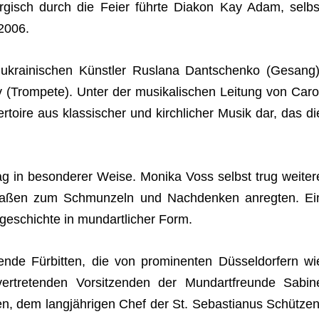
t­ur­gisch durch die Feier führte Dia­kon Kay Adam, selbs
 2006.
e ukrai­ni­schen Künst­ler Rus­lana Dant­schenko (Gesang)
(Trom­pete). Unter der musi­ka­li­schen Lei­tung von Caro
er­toire aus klas­si­scher und kirch­li­cher Musik dar, das di
g in beson­de­rer Weise. Monika Voss selbst trug wei­ter
­ma­ßen zum Schmun­zeln und Nach­den­ken anreg­ten. Ei
e­schichte in mund­art­li­cher Form.
 Für­bit­ten, die von pro­mi­nen­ten Düs­sel­dor­fern wi
­ver­tre­ten­den Vor­sit­zen­den der Mund­art­freunde Sabin
, dem lang­jäh­ri­gen Chef der St. Sebas­tia­nus Schüt­zen