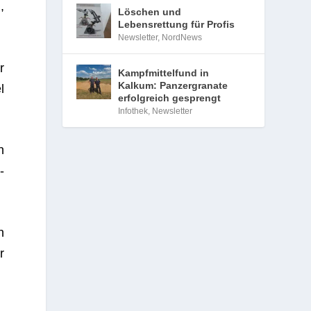
,
Löschen und
Lebensrettung für Profis
Newsletter
,
NordNews
r
Kampfmittelfund in
Kalkum: Panzergranate
l
erfolgreich gesprengt
Infothek
,
Newsletter
n
­
n
r