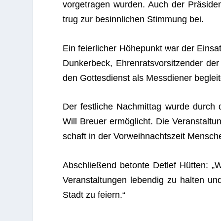
vor­ge­tra­gen wur­den. Auch der Prä­si­de
trug zur besinn­li­chen Stim­mung bei.
Ein fei­er­li­cher Höhe­punkt war der Ein­s
Dun­ker­beck, Ehren­rats­vor­sit­zen­der d
den Got­tes­dienst als Mess­die­ner beglei
Der fest­li­che Nach­mit­tag wurde durch 
Will Breuer ermög­licht. Die Ver­an­stal­
schaft in der Vor­weih­nachts­zeit Men­s
Abschlie­ßend betonte Det­lef Hüt­ten: „Wi
Ver­an­stal­tun­gen leben­dig zu hal­ten und
Stadt zu feiern.“