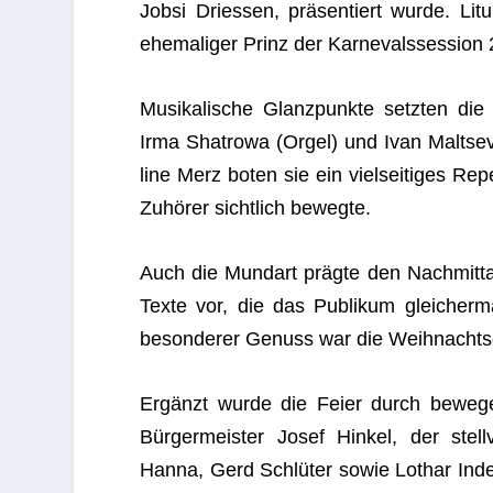
Jobsi Dries­sen, prä­sen­tiert wurde. Li
ehe­ma­li­ger Prinz der Kar­ne­vals­ses­sion
Musi­ka­li­sche Glanz­punkte setz­ten di
Irma Sha­trowa (Orgel) und Ivan Maltsev 
line Merz boten sie ein viel­sei­ti­ges Rep
Zuhö­rer sicht­lich bewegte.
Auch die Mund­art prägte den Nach­mit­ta
Texte vor, die das Publi­kum glei­cher
beson­de­rer Genuss war die Weih­nachts­g
Ergänzt wurde die Feier durch bewe­gende
Bür­ger­meis­ter Josef Hin­kel, der stell
Hanna, Gerd Schlü­ter sowie Lothar Inden