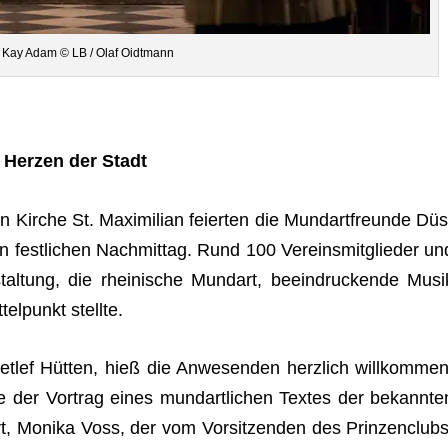
n Kay Adam © LB / Olaf Oidtmann
Her­zen der Stadt
en Kir­che St. Maxi­mi­lian fei­er­ten die Mund­art­freunde Düs
 fest­li­chen Nach­mit­tag. Rund 100 Ver­eins­mit­glie­der un
tal­tung, die rhei­ni­sche Mund­art, beein­dru­ckende Musi
el­punkt stellte.
t­lef Hüt­ten, hieß die Anwe­sen­den herz­lich will­kom­men
 der Vor­trag eines mund­art­li­chen Tex­tes der bekann­te
t, Monika Voss, der vom Vor­sit­zen­den des Prin­zen­clubs