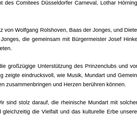
nt des Comi­tees Düs­sel­dor­fer Car­ne­val, Lothar Hör­ning
atz von Wolf­gang Rol­s­ho­ven, Baas der Jon­ges, und Die­te
er Jon­ges, die gemein­sam mit Bür­ger­meis­ter Josef Hin­ke
teten.
die groß­zü­gige Unter­stüt­zung des Prin­zen­clubs und vo
tung zeigte ein­drucks­voll, wie Musik, Mund­art und Gemein
chen zusam­men­brin­gen und Her­zen berüh­ren können.
r sind stolz dar­auf, die rhei­ni­sche Mund­art mit sol­che
 gleich­zei­tig die Viel­falt und das kul­tu­relle Erbe unse­re