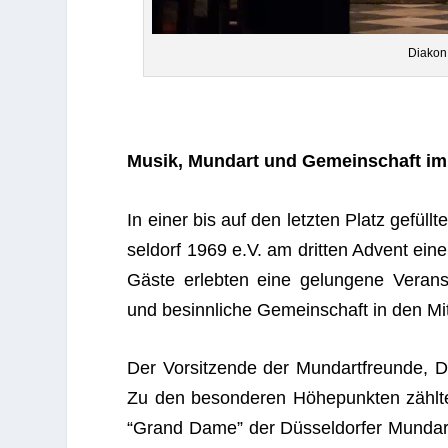
Dia­ko
Musik, Mund­art und Gemein­schaft im 
In einer bis auf den letz­ten Platz gefüll­t
sel­dorf 1969 e.V. am drit­ten Advent einen
Gäste erleb­ten eine gelun­gene Ver­an­s
und besinn­li­che Gemein­schaft in den Mit­t
Der Vor­sit­zende der Mund­art­freunde, De
Zu den beson­de­ren Höhe­punk­ten zählte
“Grand Dame” der Düs­sel­dor­fer Mund­ar