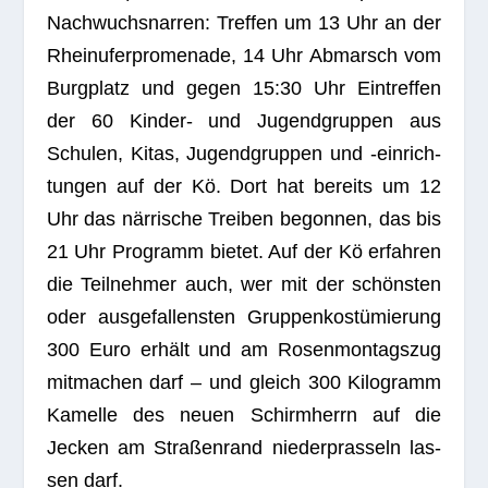
Nach­wuchs­nar­ren: Tref­fen um 13 Uhr an der
Rhein­ufer­pro­me­nade, 14 Uhr Abmarsch vom
Burg­platz und gegen 15:30 Uhr Ein­tref­fen
der 60 Kin­der- und Jugend­grup­pen aus
Schu­len, Kitas, Jugend­grup­pen und ‑ein­rich­
tun­gen auf der Kö. Dort hat bereits um 12
Uhr das när­ri­sche Trei­ben begon­nen, das bis
21 Uhr Pro­gramm bie­tet. Auf der Kö erfah­ren
die Teil­neh­mer auch, wer mit der schöns­ten
oder aus­ge­fal­lens­ten Grup­pen­kos­tü­mie­rung
300 Euro erhält und am Rosen­mon­tags­zug
mit­ma­chen darf – und gleich 300 Kilo­gramm
Kamelle des neuen Schirm­herrn auf die
Jecken am Stra­ßen­rand nie­der­pras­seln las­
sen darf.