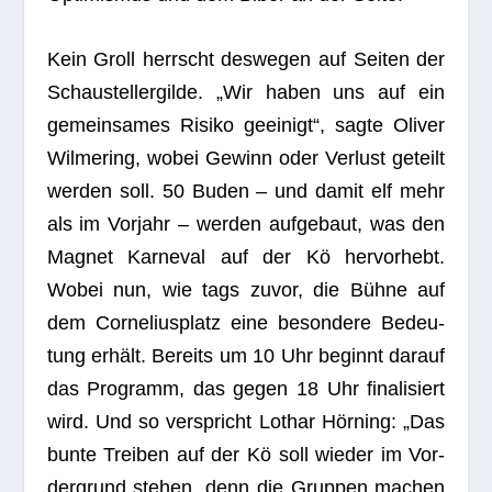
Kein Groll herrscht des­we­gen auf Sei­ten der
Schau­stel­ler­gilde. „Wir haben uns auf ein
gemein­sa­mes Risiko geei­nigt“, sagte Oli­ver
Wil­me­ring, wobei Gewinn oder Ver­lust geteilt
wer­den soll. 50 Buden – und damit elf mehr
als im Vor­jahr – wer­den auf­ge­baut, was den
Magnet Kar­ne­val auf der Kö her­vor­hebt.
Wobei nun, wie tags zuvor, die Bühne auf
dem Cor­ne­li­us­platz eine beson­dere Bedeu­
tung erhält. Bereits um 10 Uhr beginnt dar­auf
das Pro­gramm, das gegen 18 Uhr fina­li­siert
wird. Und so ver­spricht Lothar Hör­ning: „Das
bunte Trei­ben auf der Kö soll wie­der im Vor­
der­grund ste­hen, denn die Grup­pen machen