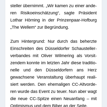
stel­ler über­nimmt. „Wir kamen zu einer ande­
ren Risi­ko­ein­schät­zung“, sagte Prä­si­dent
Lothar Hör­ning in der Prin­zen­paar-Hof­burg
„The Wel­lem“ zur Begründung.
Zum Hin­ter­grund: Nur durch das beherzte
Ein­schrei­ten des Düs­sel­dor­fer Schau­stel­ler­
ver­ban­des mit Oli­ver Wil­me­ring als Vor­sit­
zen­dem konnte im letz­ten Jahr diese tra­di­tio­
nelle und den Düs­sel­dor­fern ans Herz
gewach­sene Ver­an­stal­tung über­haupt rea­li­
siert wer­den. Den ehe­ma­li­gen CC-Alt­vor­de­
ren wurde das Event zu teuer. Nun aber wagt
die neue CC-Spitze einen Neu­an­fang – mit
Opti­mis­mus und dem Biber an der Seite.