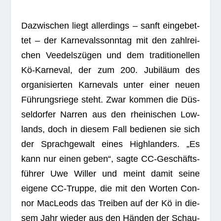
Dazwi­schen liegt aller­dings – sanft ein­ge­bet­
tet – der Kar­ne­vals­sonn­tag mit den zahl­rei­
chen Veedels­zü­gen und dem tra­di­tio­nel­len
Kö-Kar­ne­val, der zum 200. Jubi­läum des
orga­ni­sier­ten Kar­ne­vals unter einer neuen
Füh­rungs­riege steht. Zwar kom­men die Düs­
sel­dor­fer Nar­ren aus den rhei­ni­schen Low­
lands, doch in die­sem Fall bedie­nen sie sich
der Sprach­ge­walt eines High­land­ers. „Es
kann nur einen geben“, sagte CC-Geschäfts­
füh­rer Uwe Wil­ler und meint damit seine
eigene CC-Truppe, die mit den Wor­ten Con­
nor MacLeods das Trei­ben auf der Kö in die­
sem Jahr wie­der aus den Hän­den der Schau­