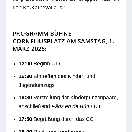
den Kö-Kar­ne­val aus.“
PROGRAMM BÜHNE
CORNELIUSPLATZ AM SAMSTAG, 1.
MÄRZ 2025:
12:00
Beginn – DJ
15:30
Ein­tref­fen des Kin­der- und
Jugendumzugs
16:30
Vor­stel­lung der Kin­der­prin­zen­paare,
anschlie­ßend
Pänz en de Bütt
/ DJ
17:50
Begrü­ßung durch das CC
18:00
Rhythmussportgruppe