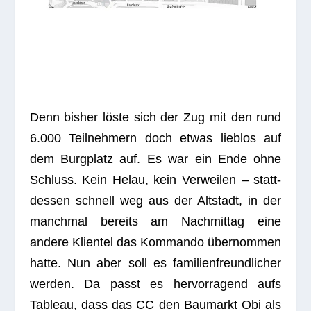
Denn bis­her löste sich der Zug mit den rund
6.000 Teil­neh­mern doch etwas lieb­los auf
dem Burg­platz auf. Es war ein Ende ohne
Schluss. Kein Helau, kein Ver­wei­len – statt­
des­sen schnell weg aus der Alt­stadt, in der
manch­mal bereits am Nach­mit­tag eine
andere Kli­en­tel das Kom­mando über­nom­men
hatte. Nun aber soll es fami­li­en­freund­li­cher
wer­den. Da passt es her­vor­ra­gend aufs
Tableau, dass das CC den Bau­markt Obi als