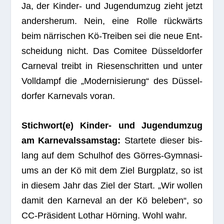
Ja, der Kin­der- und Jugend­um­zug zieht jetzt
anders­herum. Nein, eine Rolle rück­wärts
beim när­ri­schen Kö-Trei­ben sei die neue Ent­
schei­dung nicht. Das Comi­tee Düs­sel­dor­fer
Car­ne­val treibt in Rie­sen­schrit­ten und unter
Voll­dampf die „Moder­ni­sie­rung“ des Düs­sel­
dor­fer Kar­ne­vals voran.
Stichwort(e) Kin­der- und Jugend­um­zug
am Kar­ne­vals­sams­tag:
Star­tete die­ser bis­
lang auf dem Schul­hof des Gör­res-Gym­na­si­
ums an der Kö mit dem Ziel Burg­platz, so ist
in die­sem Jahr das Ziel der Start. „Wir wol­len
damit den Kar­ne­val an der Kö bele­ben“, so
CC-Prä­si­dent Lothar Hör­ning. Wohl wahr.