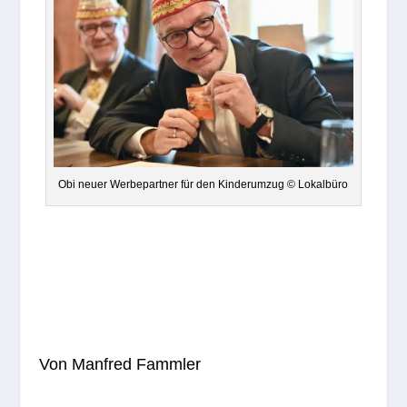
Obi neuer Wer­be­part­ner für den Kin­der­um­zug © Lokalbüro
Von Man­fred Fammler