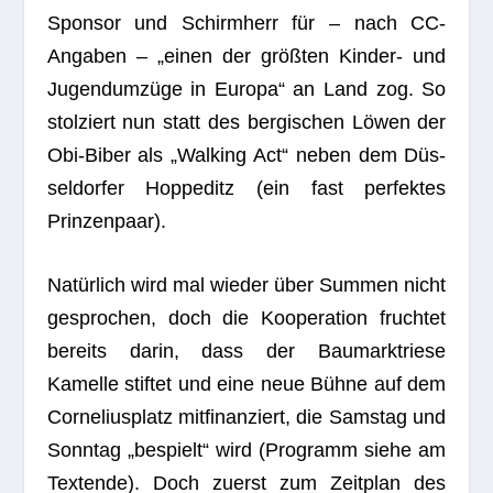
Spon­sor und Schirm­herr für – nach CC-
Anga­ben – „einen der größ­ten Kin­der- und
Jugend­um­züge in Europa“ an Land zog. So
stol­ziert nun statt des ber­gi­schen Löwen der
Obi-Biber als „Wal­king Act“ neben dem Düs­
sel­dor­fer Hop­pe­ditz (ein fast per­fek­tes
Prinzenpaar).
Natür­lich wird mal wie­der über Sum­men nicht
gespro­chen, doch die Koope­ra­tion fruch­tet
bereits darin, dass der Bau­markt­riese
Kamelle stif­tet und eine neue Bühne auf dem
Cor­ne­li­us­platz mit­fi­nan­ziert, die Sams­tag und
Sonn­tag „bespielt“ wird (Pro­gramm siehe am
Tex­tende). Doch zuerst zum Zeit­plan des