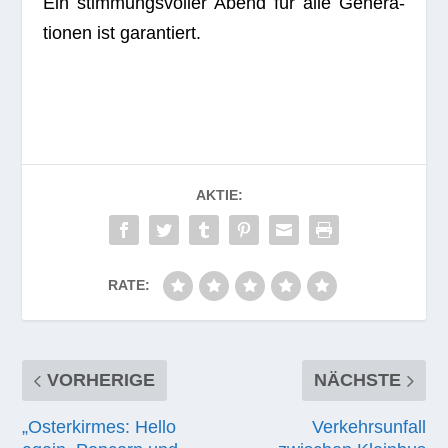
Ein stim­mungs­vol­ler Abend für alle Gene­ra­
tio­nen ist garantiert.
AKTIE:
RATE:
VORHERIGE
NÄCHSTE
„Osterkirmes: Hello
Verkehrsunfall