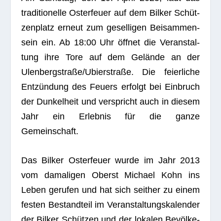
tra­di­tio­nelle Oster­feuer auf dem Bil­ker Schüt­
zen­platz erneut zum gesel­li­gen Bei­sam­men­
sein ein. Ab 18:00 Uhr öff­net die Ver­an­stal­
tung ihre Tore auf dem Gelände an der
Ulenbergstraße/Ubierstraße. Die fei­er­li­che
Ent­zün­dung des Feu­ers erfolgt bei Ein­bruch
der Dun­kel­heit und ver­spricht auch in die­sem
Jahr ein Erleb­nis für die ganze
Gemeinschaft.
Das Bil­ker Oster­feuer wurde im Jahr 2013
vom dama­li­gen Oberst Michael Kohn ins
Leben geru­fen und hat sich seit­her zu einem
fes­ten Bestand­teil im Ver­an­stal­tungs­ka­len­der
der Bil­ker Schüt­zen und der loka­len Bevöl­ke­