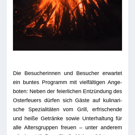
Die Besu­che­rin­nen und Besu­cher erwar­tet
ein bun­tes Pro­gramm mit viel­fäl­ti­gen Ange­
bo­ten: Neben der fei­er­li­chen Ent­zün­dung des
Oster­feu­ers dür­fen sich Gäste auf kuli­na­ri­
sche Spe­zia­li­tä­ten vom Grill, erfri­schende
und heiße Getränke sowie Unter­hal­tung für
alle Alters­grup­pen freuen – unter ande­rem