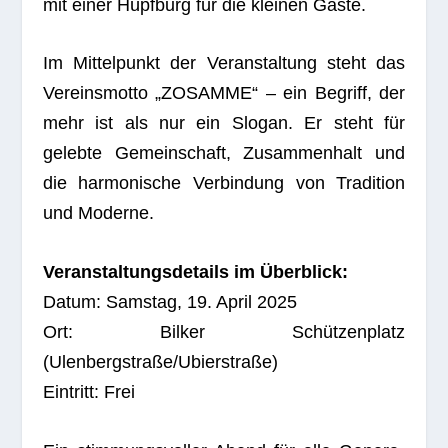
mit einer Hüpf­burg für die klei­nen Gäste.
Im Mit­tel­punkt der Ver­an­stal­tung steht das
Ver­eins­motto „ZOSAMME“ – ein Begriff, der
mehr ist als nur ein Slo­gan. Er steht für
gelebte Gemein­schaft, Zusam­men­halt und
die har­mo­ni­sche Ver­bin­dung von Tra­di­tion
und Moderne.
Ver­an­stal­tungs­de­tails im Über­blick:
Datum: Sams­tag, 19. April 2025
Ort: Bil­ker Schüt­zen­platz
(Ulenbergstraße/Ubierstraße)
Ein­tritt: Frei