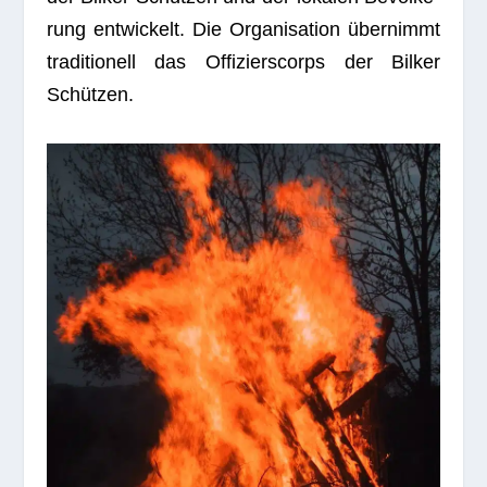
rung ent­wi­ckelt. Die Orga­ni­sa­tion über­nimmt
tra­di­tio­nell das Offi­ziers­corps der Bil­ker
Schützen.