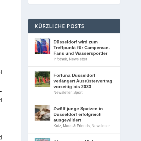
KÜRZLICHE POSTS
Düsseldorf wird zum
Treffpunkt für Campervan-
Fans und Wassersportler
Infothek
,
Newsletter
l
Fortuna Düsseldorf
verlängert Ausrüstervertrag
vorzeitig bis 2033
­
Newsletter
,
Sport
d
Zwölf junge Spatzen in
Düsseldorf erfolgreich
ausgewildert
Katz, Maus & Friends
,
Newsletter
d