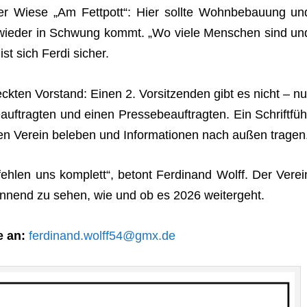
r Wiese „Am Fett­pott“: Hier sollte Wohn­be­bau­ung un
wie­der in Schwung kommt. „Wo viele Men­schen sind un
st sich Ferdi sicher.
­ten Vor­stand: Einen 2. Vor­sit­zen­den gibt es nicht – nu
auf­trag­ten und einen Pres­se­be­auf­trag­ten. Ein Schrift­füh
en Ver­ein bele­ben und Infor­ma­tio­nen nach außen tragen
­len uns kom­plett“, betont Fer­di­nand Wolff. Der Ver­ei
 span­nend zu sehen, wie und ob es 2026 weitergeht.
e an:
ferdinand.wolff54@gmx.de