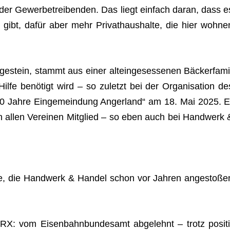
 der Gewer­be­trei­ben­den. Das liegt ein­fach daran, dass e
bt, dafür aber mehr Pri­vat­haus­halte, die hier woh­ne
e­stein, stammt aus einer alt­ein­ge­ses­se­nen Bäcker­fa­mi
Hilfe benö­tigt wird – so zuletzt bei der Orga­ni­sa­tion de
„50 Jahre Ein­ge­mein­dung Anger­land“ am 18. Mai 2025. E
 allen Ver­ei­nen Mit­glied – so eben auch bei Hand­werk 
kte, die Hand­werk & Han­del schon vor Jah­ren ange­sto­ße
X: vom Eisen­bahn­bun­des­amt abge­lehnt – trotz posi­ti