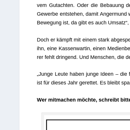
vem Gut­ach­ten. Oder die Bebau­ung de
Gewerbe ent­ste­hen, damit Anger­mund 
Bewe­gung ist, da gibt es auch Umsatz“, i
Doch er kämpft mit einem stark abge­speck
ihn, eine Kas­sen­war­tin, einen Medi­en­be­
rer fehlt drin­gend. Und Men­schen, die d
„Junge Leute haben junge Ideen – die feh
ist für die­ses Jahr geret­tet. Es bleibt
Wer mit­ma­chen möchte, schreibt bitt