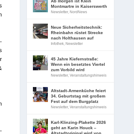
Ab morgen ist Klein
s
Montmartre in Kaiserswerth
Newsletter
,
NordNews
n
Neue Sicherheitstechnik:
Rheinbahn rüstet Strecke
nach Holthausen auf
­
Infothek
,
Newsletter
s
r
45 Jahre Kiefernstraße:
Wenn ein besetztes Viertel
&
zum Vorbild wird
Newsletter
,
Veranstaltungshinweis
Altstadt-Armenküche feiert
34. Geburtstag mit großem
Fest auf dem Burgplatz
n
Newsletter
,
Veranstaltungshinweis
Karl-Klinzing-Plakette 2026
geht an Karin Houck –
­
Altstadtoriginal wird von