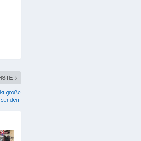
HSTE
kt große
eisendem