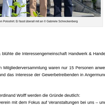
ten Polo­shirt. Er fasst über­all mit an © Gabriele Schreckenberg
 blühte die Inter­es­sen­ge­mein­schaft Hand­werk & Han­de
ten Mit­glie­der­ver­samm­lung waren nur 15 Per­so­nen anwe
nd das Inter­esse der Gewer­be­trei­ben­den in Anger­mun
r­di­nand Wolff wer­den die Gründe deut­lich:
r­ein mit dem Fokus auf Ver­an­stal­tun­gen bei uns – un