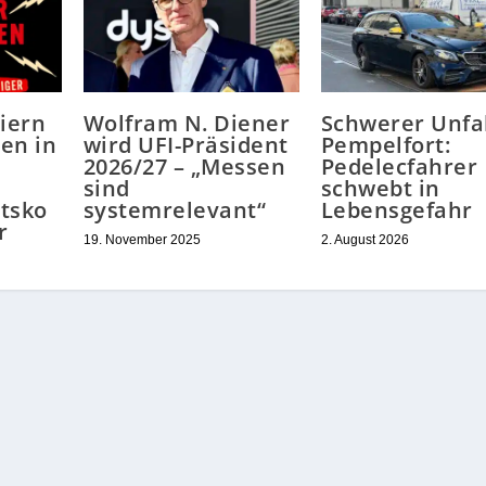
eiern
Wolfram N. Diener
Schwerer Unfal
en in
wird UFI-Präsident
Pempelfort:
2026/27 – „Messen
Pedelecfahrer
sind
schwebt in
tsko
systemrelevant“
Lebensgefahr
r
19. November 2025
2. August 2026