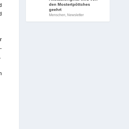
den Mostertpöttches
d
geehrt
d
Menschen
,
Newsletter
r
­
.
n