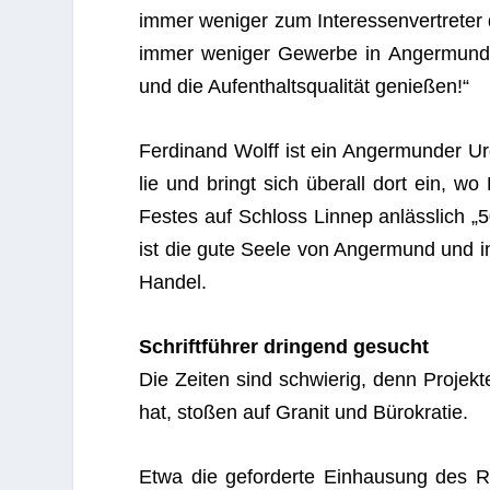
immer weni­ger zum Inter­es­sen­ver­tre­ter
immer weni­ger Gewerbe in Anger­mund gi
und die Auf­ent­halts­qua­li­tät genießen!“
Fer­di­nand Wolff ist ein Anger­mun­der Urg
lie und bringt sich über­all dort ein, wo 
Fes­tes auf Schloss Lin­nep anläss­lich 
ist die gute Seele von Anger­mund und in
Handel.
Schrift­füh­rer drin­gend gesucht
Die Zei­ten sind schwie­rig, denn Pro­je
hat, sto­ßen auf Gra­nit und Bürokratie.
Etwa die gefor­derte Ein­hau­sung des RR