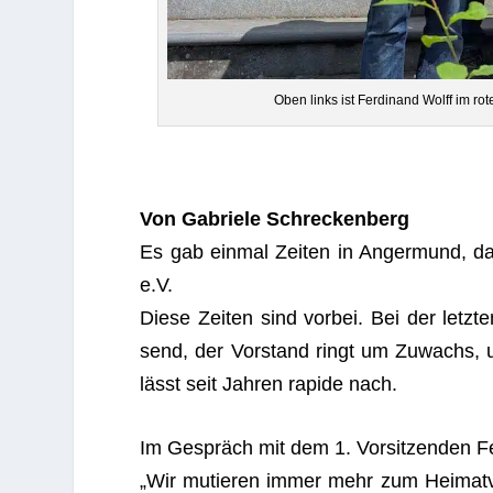
Oben links ist Fer­di­nand Wolff im ro
Von Gabriele Schre­cken­berg
Es gab ein­mal Zei­ten in Anger­mund, da
e.V.
Diese Zei­ten sind vor­bei. Bei der letz­
send, der Vor­stand ringt um Zuwachs, u
lässt seit Jah­ren rapide nach.
Im Gespräch mit dem 1. Vor­sit­zen­den Fe
„Wir mutie­ren immer mehr zum Hei­mat­ve