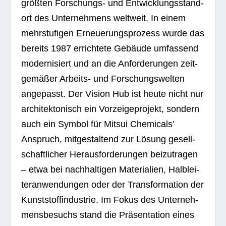
größ­ten For­schungs- und Ent­wick­lungs­stand­
ort des Unter­neh­mens welt­weit. In einem
mehr­stu­fi­gen Erneue­rungs­pro­zess wurde das
bereits 1987 errich­tete Gebäude umfas­send
moder­ni­siert und an die Anfor­de­run­gen zeit­
ge­mä­ßer Arbeits- und For­schungs­wel­ten
ange­passt. Der Vision Hub ist heute nicht nur
archi­tek­to­nisch ein Vor­zei­ge­pro­jekt, son­dern
auch ein Sym­bol für Mit­sui Che­mi­cals’
Anspruch, mit­ge­stal­tend zur Lösung gesell­
schaft­li­cher Her­aus­for­de­run­gen bei­zu­tra­gen
– etwa bei nach­hal­ti­gen Mate­ria­lien, Halb­lei­
ter­an­wen­dun­gen oder der Trans­for­ma­tion der
Kunst­stoff­in­dus­trie. Im Fokus des Unter­neh­
mens­be­suchs stand die Prä­sen­ta­tion eines