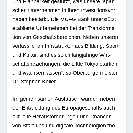
und Plan­bar­keit gestützt, was unsere japa­ni­
schen Unter­neh­men in ihren Inves­ti­ti­ons­vor­
ha­ben bestärkt. Die MUFG Bank unter­stützt
eta­blierte Unter­neh­men bei der Trans­for­ma­
tion von Geschäfts­be­rei­chen. Neben unse­rer
ver­läss­li­chen Infra­struk­tur aus Bil­dung, Sport
und Kul­tur, sind es solch lang­jäh­rige Wirt­
schafts­be­zie­hun­gen, die Little Tokyo stär­ken
und wach­sen las­sen”, so Ober­bür­ger­meis­ter
Dr. Ste­phan Keller.
Im gemein­sa­men Aus­tausch wur­den neben
der Ent­wick­lung des Euro­pa­ge­schäfts auch
aktu­elle Her­aus­for­de­run­gen und Chan­cen
von Start-ups und digi­tale Tech­no­lo­gien the­