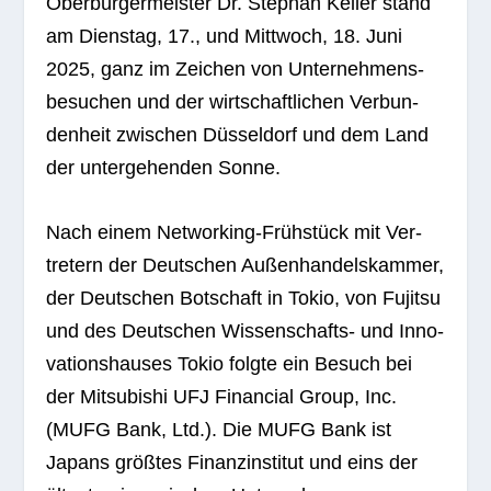
Ober­bür­ger­meis­ter Dr. Ste­phan Kel­ler stand
am Diens­tag, 17., und Mitt­woch, 18. Juni
2025, ganz im Zei­chen von Unter­neh­mens­
be­su­chen und der wirt­schaft­li­chen Ver­bun­
den­heit zwi­schen Düs­sel­dorf und dem Land
der unter­ge­hen­den Sonne.
Nach einem Net­wor­king-Früh­stück mit Ver­
tre­tern der Deut­schen Außen­han­dels­kam­mer,
der Deut­schen Bot­schaft in Tokio, von Fuji­tsu
und des Deut­schen Wis­sen­schafts- und Inno­
va­ti­ons­hau­ses Tokio folgte ein Besuch bei
der Mitsu­bi­shi UFJ Finan­cial Group, Inc.
(MUFG Bank, Ltd.). Die MUFG Bank ist
Japans größ­tes Finanz­in­sti­tut und eins der