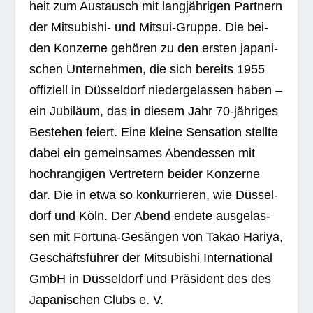
heit zum Aus­tausch mit lang­jäh­ri­gen Part­nern
der Mitsu­bi­shi- und Mit­sui-Gruppe. Die bei­
den Kon­zerne gehö­ren zu den ers­ten japa­ni­
schen Unter­neh­men, die sich bereits 1955
offi­zi­ell in Düs­sel­dorf nie­der­ge­las­sen haben –
ein Jubi­läum, das in die­sem Jahr 70-jäh­ri­ges
Bestehen fei­ert. Eine kleine Sen­sa­tion stellte
dabei ein gemein­sa­mes Abend­essen mit
hoch­ran­gi­gen Ver­tre­tern bei­der Kon­zerne
dar. Die in etwa so kon­kur­rie­ren, wie Düs­sel­
dorf und Köln. Der Abend endete aus­ge­las­
sen mit For­tuna-Gesän­gen von Takao Hariya,
Geschäfts­füh­rer der Mitsu­bi­shi Inter­na­tio­nal
GmbH in Düs­sel­dorf und Prä­si­dent des des
Japa­ni­schen Clubs e. V.