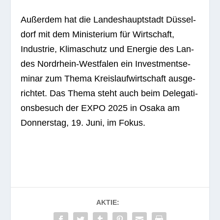
Außer­dem hat die Lan­des­haupt­stadt Düs­sel­
dorf mit dem Minis­te­rium für Wirt­schaft,
Indus­trie, Kli­ma­schutz und Ener­gie des Lan­
des Nord­rhein-West­fa­len ein Invest­ment­se­
mi­nar zum Thema Kreis­lauf­wirt­schaft aus­ge­
rich­tet. Das Thema steht auch beim Dele­ga­ti­
ons­be­such der EXPO 2025 in Osaka am
Don­ners­tag, 19. Juni, im Fokus.
AKTIE: