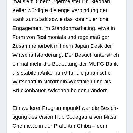
ma­ti­siert. Ober­bür­ger­meis­ter Dr. Ste­phan
Kel­ler wür­digte die enge Ver­bin­dung der
Bank zur Stadt sowie das kon­ti­nu­ier­li­che
Enga­ge­ment im Stand­ort­mar­ke­ting, etwa in
Form von Tes­ti­mo­ni­als und regel­mä­ßi­ger
Zusam­men­ar­beit mit dem Japan Desk der
Wirt­schafts­för­de­rung. Der Besuch unter­strich
ein­mal mehr die Bedeu­tung der MUFG Bank
als sta­bi­len Anker­punkt für die japa­ni­sche
Wirt­schaft in Nord­rhein-West­fa­len und als
Brü­cken­bauer zwi­schen bei­den Ländern.
Ein wei­te­rer Pro­gramm­punkt war die Besich­
ti­gung des Vision Hub Sode­gaura von Mit­sui
Che­mi­cals in der Prä­fek­tur Chiba – dem