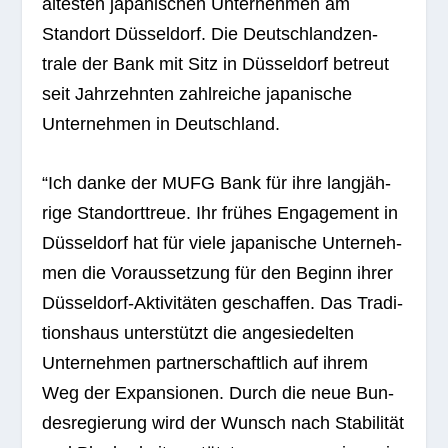
ältes­ten japa­ni­schen Unter­neh­men am
Stand­ort Düs­sel­dorf. Die Deutsch­land­zen­
trale der Bank mit Sitz in Düs­sel­dorf betreut
seit Jahr­zehn­ten zahl­rei­che japa­ni­sche
Unter­neh­men in Deutschland.
“Ich danke der MUFG Bank für ihre lang­jäh­
rige Stand­ort­treue. Ihr frü­hes Enga­ge­ment in
Düs­sel­dorf hat für viele japa­ni­sche Unter­neh­
men die Vor­aus­set­zung für den Beginn ihrer
Düs­sel­dorf-Akti­vi­tä­ten geschaf­fen. Das Tra­di­
ti­ons­haus unter­stützt die ange­sie­del­ten
Unter­neh­men part­ner­schaft­lich auf ihrem
Weg der Expan­sio­nen. Durch die neue Bun­
des­re­gie­rung wird der Wunsch nach Sta­bi­li­tät