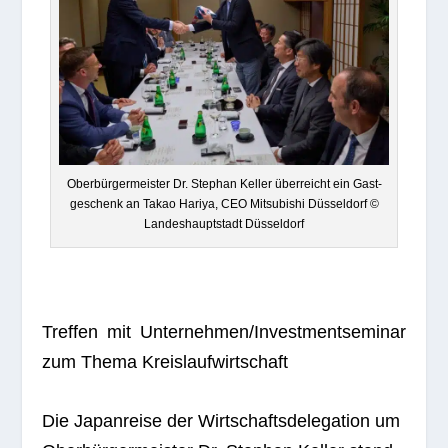
Ober­bür­ger­meis­ter Dr. Ste­phan Kel­ler über­reicht ein Gast­
ge­schenk an Takao Hariya, CEO Mitsu­bi­shi Düs­sel­dorf ©
Lan­des­haupt­stadt Düsseldorf
Tref­fen mit Unternehmen/Investmentseminar
zum Thema Kreislaufwirtschaft
Die Japan­reise der Wirt­schafts­de­le­ga­tion um