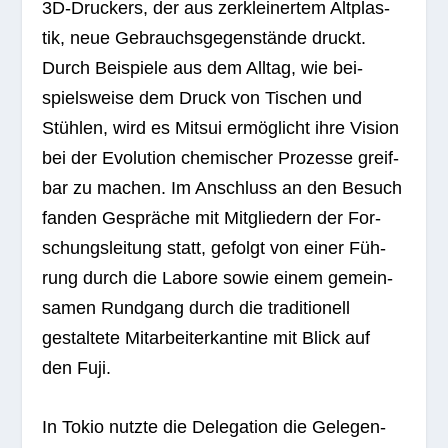
3D-Dru­ckers, der aus zer­klei­ner­tem Alt­plas­
tik, neue Gebrauchs­ge­gen­stände druckt.
Durch Bei­spiele aus dem All­tag, wie bei­
spiels­weise dem Druck von Tischen und
Stüh­len, wird es Mit­sui ermög­licht ihre Vision
bei der Evo­lu­tion che­mi­scher Pro­zesse greif­
bar zu machen. Im Anschluss an den Besuch
fan­den Gesprä­che mit Mit­glie­dern der For­
schungs­lei­tung statt, gefolgt von einer Füh­
rung durch die Labore sowie einem gemein­
sa­men Rund­gang durch die tra­di­tio­nell
gestal­tete Mit­ar­bei­ter­kan­tine mit Blick auf
den Fuji.
In Tokio nutzte die Dele­ga­tion die Gele­gen­