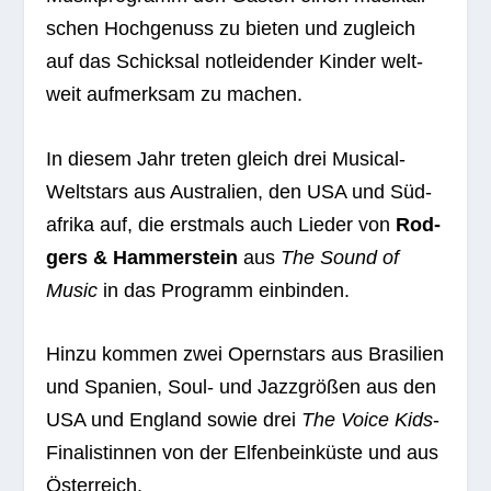
schen Hoch­ge­nuss zu bie­ten und zugleich
auf das Schick­sal not­lei­den­der Kin­der welt­
weit auf­merk­sam zu machen.
In die­sem Jahr tre­ten gleich drei Musi­cal-
Welt­stars aus Aus­tra­lien, den USA und Süd­
afrika auf, die erst­mals auch Lie­der von
Rod­
gers & Ham­mer­stein
aus
The Sound of
Music
in das Pro­gramm einbinden.
Hinzu kom­men zwei Opern­stars aus Bra­si­lien
und Spa­nien, Soul- und Jazz­grö­ßen aus den
USA und Eng­land sowie drei
The Voice Kids
-
Fina­lis­tin­nen von der Elfen­bein­küste und aus
Österreich.