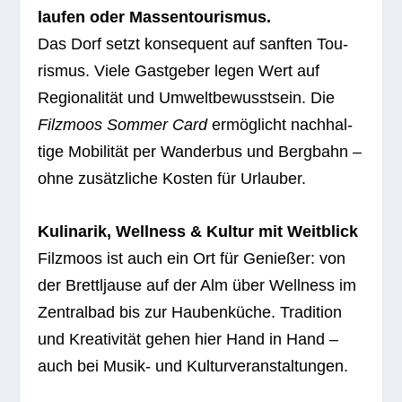
lau­fen oder Mas­sen­tou­ris­mus.
Das Dorf setzt kon­se­quent auf sanf­ten Tou­
ris­mus. Viele Gast­ge­ber legen Wert auf
Regio­na­li­tät und Umwelt­be­wusst­sein. Die
Filz­moos Som­mer Card
ermög­licht nach­hal­
tige Mobi­li­tät per Wan­der­bus und Berg­bahn –
ohne zusätz­li­che Kos­ten für Urlauber.
Kuli­na­rik, Well­ness & Kul­tur mit Weit­blick
Filz­moos ist auch ein Ort für Genie­ßer: von
der Brettl­jause auf der Alm über Well­ness im
Zen­tral­bad bis zur Hau­ben­kü­che. Tra­di­tion
und Krea­ti­vi­tät gehen hier Hand in Hand –
auch bei Musik- und Kulturveranstaltungen.