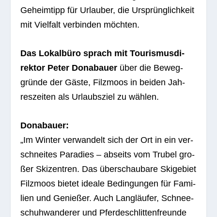
Geheim­tipp für Urlau­ber, die Ursprüng­lich­keit
mit Viel­falt ver­bin­den möchten.
Das Lokal­büro sprach mit Tou­ris­mus­di­
rek­tor Peter Dona­bauer
über die Beweg­
gründe der Gäste, Filz­moos in bei­den Jah­
res­zei­ten als Urlaubs­ziel zu wählen.
Dona­bauer:
„Im Win­ter ver­wan­delt sich der Ort in ein ver­
schnei­tes Para­dies – abseits vom Tru­bel gro­
ßer Ski­zen­tren. Das über­schau­bare Ski­ge­biet
Filz­moos bie­tet ideale Bedin­gun­gen für Fami­
lien und Genie­ßer. Auch Lang­läu­fer, Schnee­
schuh­wan­de­rer und Pfer­de­schlit­ten­freunde