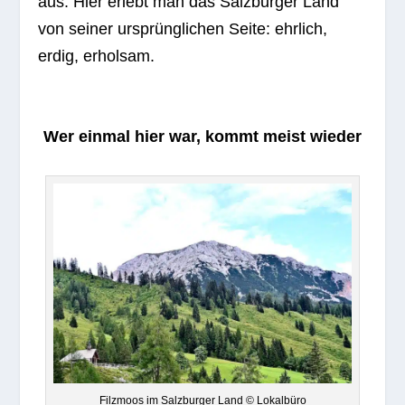
aus. Hier erlebt man das Salz­bur­ger Land
von sei­ner ursprüng­li­chen Seite: ehr­lich,
erdig, erholsam.
Wer ein­mal hier war, kommt meist wieder
Filz­moos im Salz­bur­ger Land © Lokalbüro