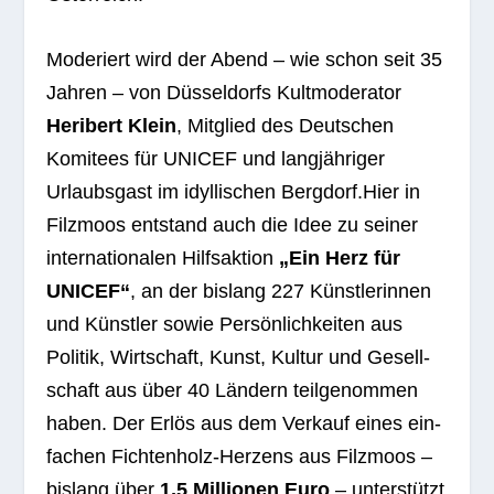
Mode­riert wird der Abend – wie schon seit 35
Jah­ren – von Düs­sel­dorfs Kult­mo­de­ra­tor
Heri­bert Klein
, Mit­glied des Deut­schen
Komi­tees für UNICEF und lang­jäh­ri­ger
Urlaubs­gast im idyl­li­schen Bergdorf.Hier in
Filz­moos ent­stand auch die Idee zu sei­ner
inter­na­tio­na­len Hilfs­ak­tion
„Ein Herz für
UNICEF“
, an der bis­lang 227 Künst­le­rin­nen
und Künst­ler sowie Per­sön­lich­kei­ten aus
Poli­tik, Wirt­schaft, Kunst, Kul­tur und Gesell­
schaft aus über 40 Län­dern teil­ge­nom­men
haben. Der Erlös aus dem Ver­kauf eines ein­
fa­chen Fich­ten­holz-Her­zens aus Filz­moos –
bis­lang über
1,5 Mil­lio­nen Euro
– unter­stützt