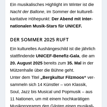
Ein musi­ka­li­sches High­light im Win­ter ist die
Nacht der Bal­lone
, im Som­mer der kul­tu­rell-
kari­ta­tive Höhe­punkt:
Der Abend mit inter­
na­tio­na­len Musik-Stars für UNICEF.
DER SOMMER 2025 RUFT
Ein kul­tu­rel­les Aus­hän­ge­schild ist die jähr­lich
statt­fin­dende
UNICEF-Bene­fiz-Gala
, die am
20. August 2025
bereits zum
35. Mal
in der
Müt­zen­halle über die Bühne geht.
Unter dem Titel
„Berg­kul­tur Filz­moos“
ver­
sam­meln sich 14 Künst­ler – von Klas­sik,
Soul, Jazz bis Musi­cal und Pop­mu­sik – aus
11 Natio­nen, um mit einem hoch­ka­rä­ti­gen
Musik­pro­gramm den Gäs­ten einen musi­ka­li­