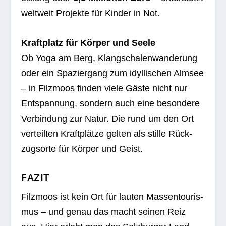
welt­weit Pro­jekte für Kin­der in Not.
Kraft­platz für Kör­per und Seele
Ob Yoga am Berg, Klang­scha­len­wan­de­rung
oder ein Spa­zier­gang zum idyl­li­schen Alm­see
– in Filz­moos fin­den viele Gäste nicht nur
Ent­span­nung, son­dern auch eine beson­dere
Ver­bin­dung zur Natur. Die rund um den Ort
ver­teil­ten Kraft­plätze gel­ten als stille Rück­
zugs­orte für Kör­per und Geist.
FAZIT
Filz­moos ist kein Ort für lau­ten Mas­sen­tou­ris­
mus – und genau das macht sei­nen Reiz