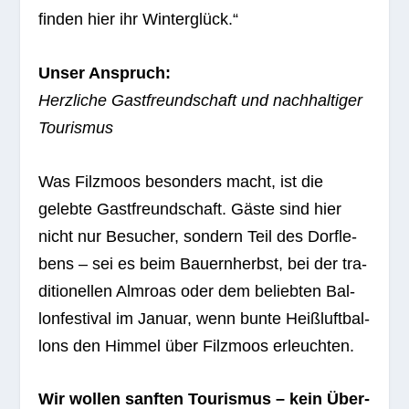
fin­den hier ihr Winterglück.“
Unser Anspruch:
Herz­li­che Gast­freund­schaft und nach­hal­ti­ger
Tourismus
Was Filz­moos beson­ders macht, ist die
gelebte Gast­freund­schaft. Gäste sind hier
nicht nur Besu­cher, son­dern Teil des Dorf­le­
bens – sei es beim Bau­ern­herbst, bei der tra­
di­tio­nel­len Alm­roas oder dem belieb­ten Bal­
lon­fes­ti­val im Januar, wenn bunte Heiß­luft­bal­
lons den Him­mel über Filz­moos erleuchten.
Wir wol­len sanf­ten Tou­ris­mus – kein Über­