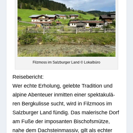
Filz­moss im Salz­bur­ger Land © Lokalbüro
Rei­se­be­richt:
Wer echte Erho­lung, gelebte Tra­di­tion und
alpine Aben­teuer inmit­ten einer spek­ta­ku­lä­
ren Berg­ku­lisse sucht, wird in Filz­moos im
Salz­bur­ger Land fün­dig. Das male­ri­sche Dorf
am Fuße der impo­san­ten Bischofs­mütze,
nahe dem Dach­stein­mas­siv, gilt als ech­ter