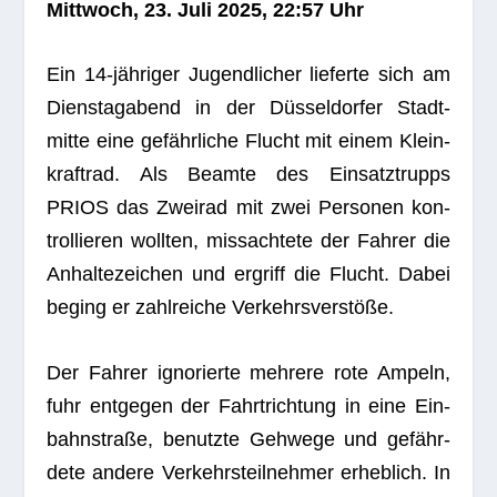
Mitt­woch, 23. Juli 2025, 22:57 Uhr
Ein 14-jäh­ri­ger Jugend­li­cher lie­ferte sich am
Diens­tag­abend in der Düs­sel­dor­fer Stadt­
mitte eine gefähr­li­che Flucht mit einem Klein­
kraft­rad. Als Beamte des Ein­satz­trupps
PRIOS das Zwei­rad mit zwei Per­so­nen kon­
trol­lie­ren woll­ten, miss­ach­tete der Fah­rer die
Anhal­te­zei­chen und ergriff die Flucht. Dabei
beging er zahl­rei­che Verkehrsverstöße.
Der Fah­rer igno­rierte meh­rere rote Ampeln,
fuhr ent­ge­gen der Fahrt­rich­tung in eine Ein­
bahn­straße, benutzte Geh­wege und gefähr­
dete andere Ver­kehrs­teil­neh­mer erheb­lich. In