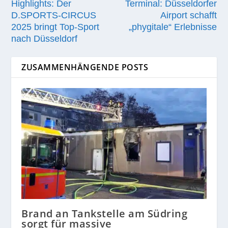
Highlights: Der
Terminal: Düsseldorfer
D.SPORTS-CIRCUS
Airport schafft
2025 bringt Top-Sport
„phygitale“ Erlebnisse
nach Düsseldorf
ZUSAMMENHÄNGENDE POSTS
Brand an Tankstelle am Südring
sorgt für massive