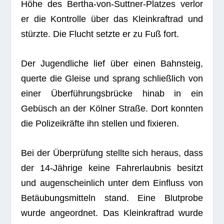
Höhe des Ber­tha-von-Sutt­ner-Plat­zes ver­lor
er die Kon­trolle über das Klein­kraft­rad und
stürzte. Die Flucht setzte er zu Fuß fort.
Der Jugend­li­che lief über einen Bahn­steig,
querte die Gleise und sprang schließ­lich von
einer Über­füh­rungs­brü­cke hinab in ein
Gebüsch an der Köl­ner Straße. Dort konn­ten
die Poli­zei­kräfte ihn stel­len und fixieren.
Bei der Über­prü­fung stellte sich her­aus, dass
der 14-Jäh­rige keine Fahr­erlaub­nis besitzt
und augen­schein­lich unter dem Ein­fluss von
Betäu­bungs­mit­teln stand. Eine Blut­probe
wurde ange­ord­net. Das Klein­kraft­rad wurde