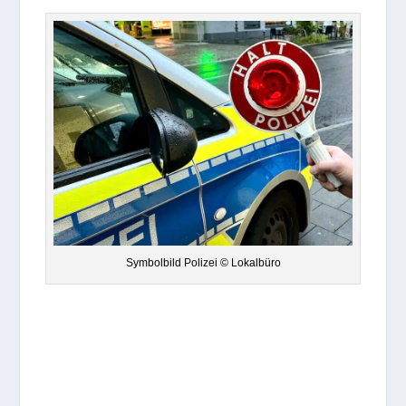
Sym­bol­bild Poli­zei © Lokalbüro