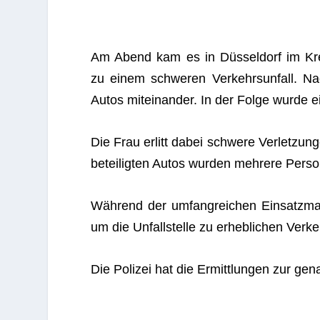
Am Abend kam es in Düs­sel­dorf im Kreu
zu einem schwe­ren Ver­kehrs­un­fall. Nach e
Autos mit­ein­an­der. In der Folge wurde 
Die Frau erlitt dabei schwere Ver­let­zun
betei­lig­ten Autos wur­den meh­rere Per­so
Wäh­rend der umfang­rei­chen Ein­satz­ma
um die Unfall­stelle zu erheb­li­chen Ver­k
Die Poli­zei hat die Ermitt­lun­gen zur g