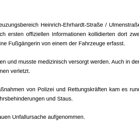
­zungs­be­reich Hein­rich-Ehr­hardt-Straße / Ulmen­straß
rs­ten offi­zi­el­len Infor­ma­tio­nen kol­li­dier­ten dort zwe
eine Fuß­gän­ge­rin von einem der Fahr­zeuge erfasst.
­gen und musste medi­zi­nisch ver­sorgt wer­den. Auch in de
­nen verletzt.
ß­nah­men von Poli­zei und Ret­tungs­kräf­ten kam es run
ehrs­be­hin­de­run­gen und Staus.
enauen Unfall­ur­sa­che aufgenommen.