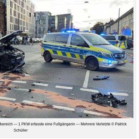
gs­be­reich — 1 PKW erfasste eine Fuß­gän­ge­rin — Meh­rere Ver­letzte © Patrick
Schüller