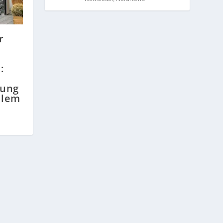
r
:
tung
llem