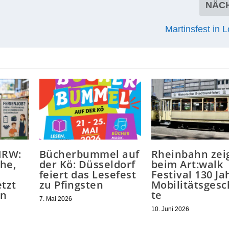
NÄC
Martinsfest in 
NRW:
Bücherbummel auf
Rheinbahn zei
he,
der Kö: Düsseldorf
beim Art:walk
feiert das Lesefest
Festival 130 Ja
etzt
zu Pfingsten
Mobilitätsgesc
en
te
7. Mai 2026
10. Juni 2026