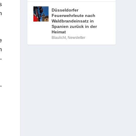
s
Düsseldorfer
n
Feuerwehrleute nach
Waldbrandeinsatz in
Spanien zurück in der
Heimat
Blaulicht
,
Newsletter
e
m
­
­