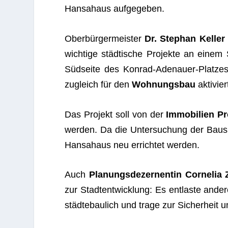
Han­sa­haus aufgegeben.
Ober­bür­ger­meis­ter
Dr. Ste­phan Kel­ler
wich­tige städ­ti­sche Pro­jekte an einem
Süd­seite des Kon­rad-Ade­nauer-Plat­zes
zugleich für den
Woh­nungs­bau
akti­vie
Das Pro­jekt soll von der
Immo­bi­lien P
wer­den. Da die Unter­su­chung der Bau­su
Han­sa­haus neu errich­tet werden.
Auch
Pla­nungs­de­zer­nen­tin Cor­ne­li
zur Stadt­ent­wick­lung: Es ent­laste ande
städ­te­bau­lich und trage zur Sicher­heit und