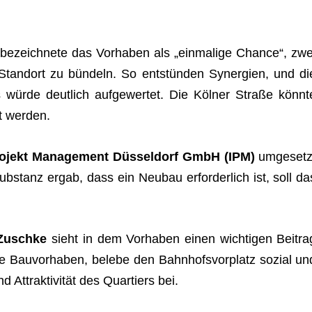
bezeich­nete das Vor­ha­ben als „ein­ma­lige Chance“, zwe
 Stand­ort zu bün­deln. So ent­stün­den Syn­er­gien, und di
 würde deut­lich auf­ge­wer­tet. Die Köl­ner Straße könnt
rt werden.
ro­jekt Manage­ment Düs­sel­dorf GmbH (IPM)
umge­setz
b­stanz ergab, dass ein Neu­bau erfor­der­lich ist, soll da
a Zuschke
sieht in dem Vor­ha­ben einen wich­ti­gen Bei­tra
re Bau­vor­ha­ben, belebe den Bahn­hofs­vor­platz sozial un
 Attrak­ti­vi­tät des Quar­tiers bei.