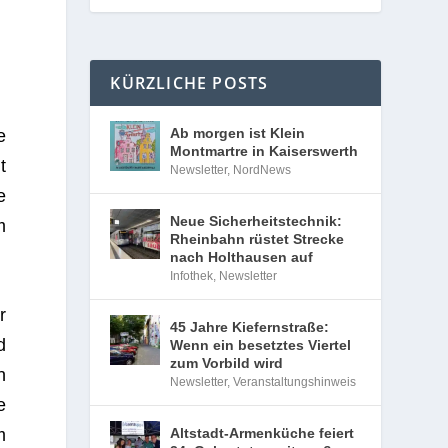
KÜRZLICHE POSTS
Ab morgen ist Klein
e
Montmartre in Kaiserswerth
t
Newsletter
,
NordNews
e
Neue Sicherheitstechnik:
m
Rheinbahn rüstet Strecke
nach Holthausen auf
Infothek
,
Newsletter
r
45 Jahre Kiefernstraße:
d
Wenn ein besetztes Viertel
zum Vorbild wird
n
Newsletter
,
Veranstaltungshinweis
e
m
Altstadt-Armenküche feiert