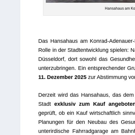
Han­sa­haus am Ko
Das Han­sa­haus am Kon­rad-Ade­nauer-P
Rolle in der Stadt­ent­wick­lung spie­len: 
Düs­sel­dorf, dort sowohl das Gesund­hei
unter­zu­brin­gen. Ein ent­spre­chen­der Gr
11. Dezem­ber 2025
zur Abstim­mung vor
Der­zeit wird das Han­sa­haus, das dem
Stadt
exklu­siv zum Kauf ange­bo­te
geprüft, ob ein Kauf wirt­schaft­lich sinn­
Pla­nun­gen für den Neu­bau des Gesu
unter­ir­di­sche Fahr­rad­ga­rage am Bah