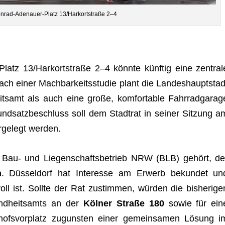
n­rad-Ade­nauer-Platz 13/Harkortstraße 2–4
latz 13/Harkortstraße 2–4 könnte künf­tig eine zen­tral
Nach einer Mach­bar­keits­stu­die plant die Lan­des­haupt­stad
ts­amt als auch eine große, kom­for­ta­ble Fahr­rad­ga­rag
und­satz­be­schluss soll dem Stadt­rat in sei­ner Sit­zung a
­ge­legt werden.
 Bau- und Lie­gen­schafts­be­trieb NRW (BLB) gehört, de
n
. Düs­sel­dorf hat Inter­esse am Erwerb bekun­det un
voll ist. Sollte der Rat zustim­men, wür­den die bis­he­ri­ge
nd­heits­amts an der
Köl­ner Straße 180
sowie für ein
n­hofs­vor­platz zuguns­ten einer gemein­sa­men Lösung i