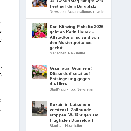
34. Geburtstag mit großem
Fest auf dem Burgplatz
Newsletter
,
Veranstaltungshinweis
i
Karl-Klinzing-Plakette 2026
e
geht an Karin Houck –
Altstadtoriginal wird von
e
den Mostertpöttches
geehrt
Menschen
,
Newsletter
t
Grau raus, Grün rein:
Düsseldorf setzt auf
s
Entsiegelung gegen
die Hitze
StadtNatur-Tipp
,
Newsletter
g
Kokain in Lutschern
d
versteckt: Zollhunde
stoppen 68-Jährigen am
Flughafen Düsseldorf
Blaulicht
,
Newsletter