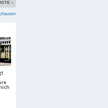
HSTE
Lohausen
gt
hre
hich