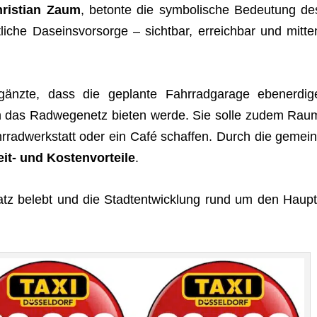
hris­tian Zaum
, betonte die sym­bo­li­sche Bedeu­tung de
li­che Daseins­vor­sorge – sicht­bar, erreich­bar und mit­te
änzte, dass die geplante Fahr­rad­ga­rage eben­erdig
 das Rad­we­ge­netz bie­ten werde. Sie solle zudem Rau
r­rad­werk­statt oder ein Café schaf­fen. Durch die gemein
eit- und Kos­ten­vor­teile
.
platz belebt und die Stadt­ent­wick­lung rund um den Haupt