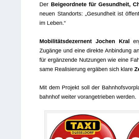
Der
Bei­geord­nete für Gesund­heit, C
neuen Stand­orts: „Gesund­heit ist öffent­
im Leben.“
Mobi­li­täts­de­zer­nent Jochen Kral
erg
Zugänge und eine direkte Anbin­dung an
für ergän­zende Nut­zun­gen wie eine Fah
same Rea­li­sie­rung ergä­ben sich klare
Z
Mit dem Pro­jekt soll der Bahn­hofs­vor­
bahn­hof wei­ter vor­an­ge­trie­ben werden.