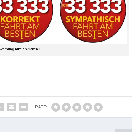
Wer­bung bitte anklicken !
RATE: