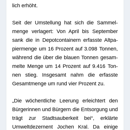
lich erhöht.
Seit der Umstel­lung hat sich die Sam­mel­
menge ver­la­gert: Von April bis Sep­tem­ber
sank die in Depot­con­tai­nern erfasste Alt­pa­
pier­menge um 16 Pro­zent auf 3.098 Ton­nen,
wäh­rend die über die blauen Ton­nen gesam­
melte Menge um 14 Pro­zent auf 9.416 Ton­
nen stieg. Ins­ge­samt nahm die erfasste
Gesamt­menge um rund vier Pro­zent zu.
„Die wöchent­li­che Lee­rung erleich­tert den
Bür­ge­rin­nen und Bür­gern die Ent­sor­gung und
trägt zur Stadt­s­au­ber­keit bei“, erklärte
Umwelt­de­zer­nent Jochen Kral. Da einige