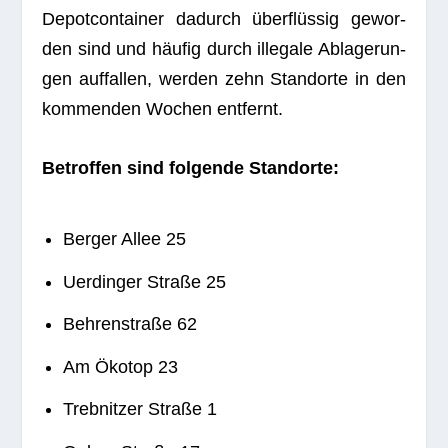
Depot­con­tai­ner dadurch über­flüs­sig gewor­
den sind und häu­fig durch ille­gale Abla­ge­run­
gen auf­fal­len, wer­den zehn Stand­orte in den
kom­men­den Wochen entfernt.
Betrof­fen sind fol­gende Standorte:
Ber­ger Allee 25
Uer­din­ger Straße 25
Beh­ren­straße 62
Am Öko­top 23
Treb­nit­zer Straße 1