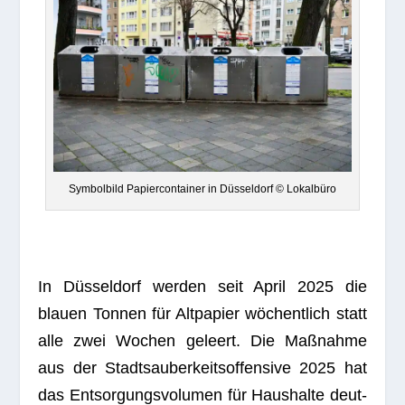
Sym­bol­bild Papier­con­tai­ner in Düs­sel­dorf © Lokalbüro
In Düs­sel­dorf wer­den seit April 2025 die
blauen Ton­nen für Alt­pa­pier wöchent­lich statt
alle zwei Wochen geleert. Die Maß­nahme
aus der Stadt­s­au­ber­keits­of­fen­sive 2025 hat
das Ent­sor­gungs­vo­lu­men für Haus­halte deut­