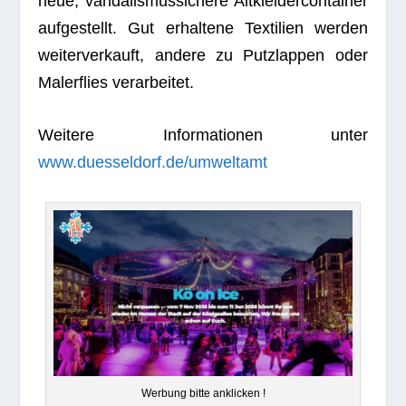
neue, van­da­lis­mus­si­chere Alt­klei­der­con­tai­ner
auf­ge­stellt. Gut erhal­tene Tex­ti­lien wer­den
wei­ter­ver­kauft, andere zu Putz­lap­pen oder
Maler­flies verarbeitet.
Wei­tere Infor­ma­tio­nen unter
www.duesseldorf.de/umweltamt
Wer­bung bitte anklicken !