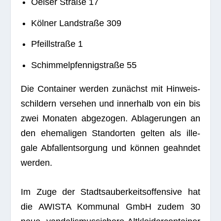
Oel­ser Straße 17
Köl­ner Land­straße 309
Pfeill­straße 1
Schim­mel­p­fen­nig­straße 55
Die Con­tai­ner wer­den zunächst mit Hin­weis­
schil­dern ver­se­hen und inner­halb von ein bis
zwei Mona­ten abge­zo­gen. Abla­ge­run­gen an
den ehe­ma­li­gen Stand­or­ten gel­ten als ille­
gale Abfall­ent­sor­gung und kön­nen geahn­det
werden.
Im Zuge der Stadt­s­au­ber­keits­of­fen­sive hat
die AWISTA Kom­mu­nal GmbH zudem 30