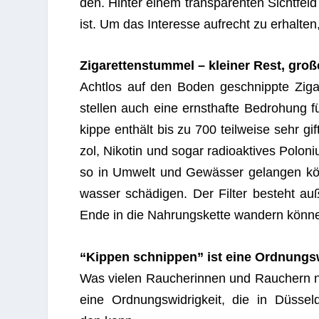
den. Hin­ter einem trans­pa­ren­ten Sicht­feld
ist. Um das Inter­esse auf­recht zu erhal­t
Ziga­ret­ten­stum­mel – klei­ner Rest, gro
Acht­los auf den Boden geschnippte Ziga­re
stel­len auch eine ernst­hafte Bedro­hung f
kippe ent­hält bis zu 700 teil­weise sehr gi
zol, Niko­tin und sogar radio­ak­ti­ves Po
so in Umwelt und Gewäs­ser gelan­gen kön
was­ser schä­di­gen. Der Fil­ter besteht a
Ende in die Nah­rungs­kette wan­dern könn
“Kip­pen schnip­pen” ist eine Ord­nungs­wi
Was vie­len Rau­che­rin­nen und Rau­chern ni
eine Ord­nungs­wid­rig­keit, die in Düs­