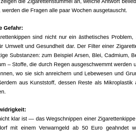
 zei­gen die Ziga­ret­ten­stum­mel an, wel­che Ant­wort belieb
en, wer­den die Fra­gen alle paar Wochen ausgetauscht.
ße Gefahr:
t­ten­kip­pen sind nicht nur ein ästhe­ti­sches Pro­blem, 
ür Umwelt und Gesund­heit dar. Der Fil­ter einer Ziga­ret­t
f­tige Sub­stan­zen: zum Bei­spiel Arsen, Blei, Cad­mium, B
lo­nium – Stoffe, die durch Regen aus­ge­schwemmt wer­den 
­nen, wo sie sich anrei­chern und Lebe­we­sen und Gru
ußer­dem aus Kunst­stoff, des­sen Reste als Mikro­plas­tik
en.
d­rig­keit:
cht klar ist — das Weg­schnip­pen einer Ziga­ret­ten­kippe 
sel­dorf mit einem Ver­warn­geld ab 50 Euro geahn­det w