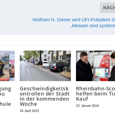
NÄC
Wolfram N. Diener wird UFI-Präsident 2
„Messen sind systemr
gung
Geschwindigkeitsk
Rheinbahn-Sco
au
ontrollen der Stadt
helfen beim Ti
in der kommenden
Kauf
hule
Woche
23. Januar 2018
26. April 2023