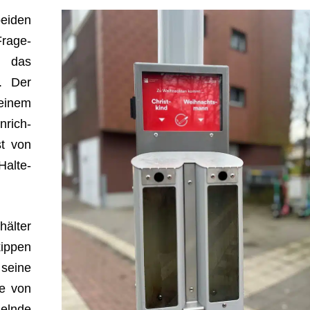
i­den
ra­ge­
… das
”. Der
ei­nem
­rich-
st von
al­te­
häl­ter
kip­pen
seine
ne von
selnde