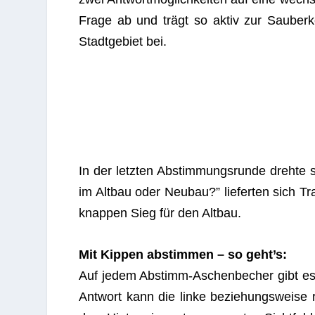
Frage ab und trägt so aktiv zur Sau­ber­k
Stadt­ge­biet bei.
In der letz­ten Abstim­mungs­runde dreht
im Alt­bau oder Neu­bau?” lie­fer­ten sich
knap­pen Sieg für den Altbau.
Mit Kip­pen abstim­men – so geht’s:
Auf jedem Abstimm-Aschen­be­cher gibt es ei
Ant­wort kann die linke bezie­hungs­weise r