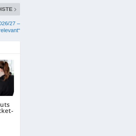
HSTE
026/27 –
elevant“
uts
cket-