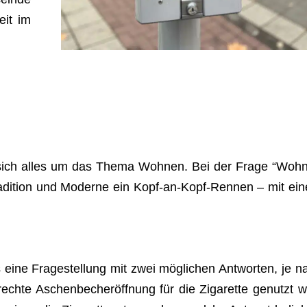
eit im
e sich alles um das Thema Woh­nen. Bei der Frage “Woh­
 Tra­di­tion und Moderne ein Kopf-an-Kopf-Ren­nen – mit ei
ne Fra­ge­stel­lung mit zwei mög­li­chen Ant­wor­ten, je n
echte Aschen­be­cher­öff­nung für die Ziga­rette genutzt w