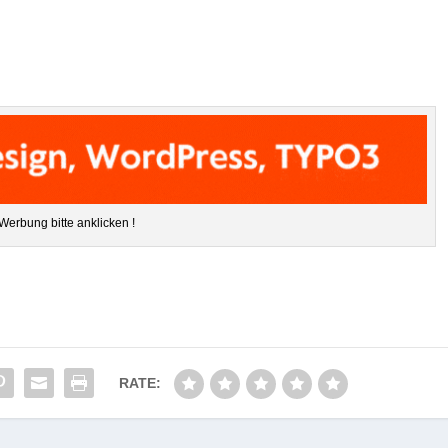
Wer­bung bitte anklicken !
RATE: