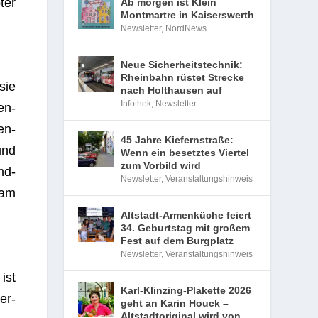
­ter
Ab morgen ist Klein
Montmartre in Kaiserswerth
Newsletter
,
NordNews
Neue Sicherheitstechnik:
Rheinbahn rüstet Strecke
sie
nach Holthausen auf
Infothek
,
Newsletter
en­
en­
45 Jahre Kiefernstraße:
und
Wenn ein besetztes Viertel
zum Vorbild wird
nd­
Newsletter
,
Veranstaltungshinweis
 am
Altstadt-Armenküche feiert
34. Geburtstag mit großem
Fest auf dem Burgplatz
Newsletter
,
Veranstaltungshinweis
ist
Karl-Klinzing-Plakette 2026
er­
geht an Karin Houck –
Altstadtoriginal wird von