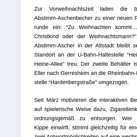
Zur Vor­weih­nachts­zeit laden die be
Abstimm-Aschen­be­cher zu einer neuen F
runde ein: “Zu Weih­nach­ten kommt
Christ­kind oder der Weih­nachts­mann?
Abstimm-Ascher in der Alt­stadt bleibt s
Stand­ort an der U‑Bahn-Hal­te­stelle “Hein
Heine-Allee” treu. Der zweite Behäl­ter i
Eller nach Ger­res­heim an die Rhein­bahn-H
stelle “Har­den­berg­straße” umgezogen.
Seit März moti­vie­ren die inter­ak­ti­ven Be
auf spie­le­ri­sche Weise dazu, Ziga­ret­ten­
ord­nungs­ge­mäß zu ent­sor­gen. Wer 
Kippe ein­wirft, stimmt gleich­zei­tig für ei
zwei Ant­wort­mög­lich­kei­ten auf eine wech­