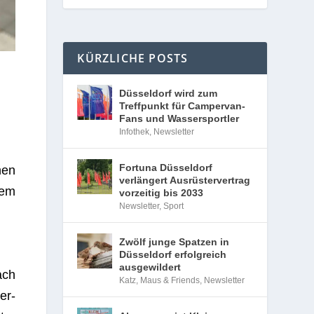
KÜRZLICHE POSTS
Düsseldorf wird zum
Treffpunkt für Campervan-
Fans und Wassersportler
Infothek
,
Newsletter
Fortuna Düsseldorf
nen
verlängert Ausrüstervertrag
nem
vorzeitig bis 2033
Newsletter
,
Sport
Zwölf junge Spatzen in
Düsseldorf erfolgreich
ausgewildert
ach
Katz, Maus & Friends
,
Newsletter
er­