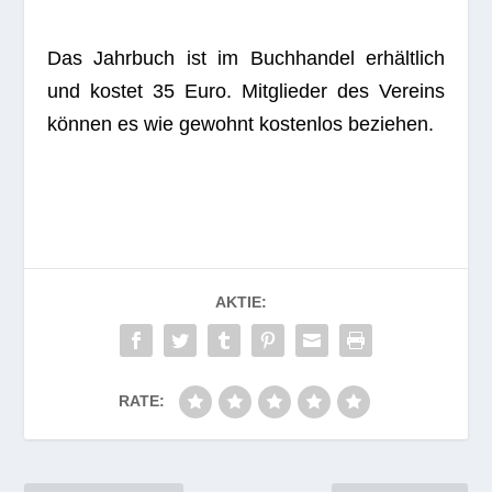
Das Jahr­buch ist im Buch­han­del erhält­lich
und kos­tet 35 Euro. Mit­glie­der des Ver­eins
kön­nen es wie gewohnt kos­ten­los beziehen.
AKTIE:
RATE: