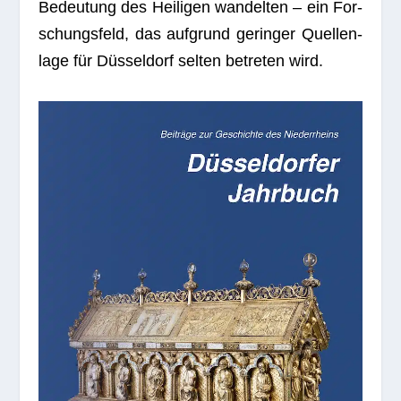
Bedeu­tung des Hei­li­gen wan­del­ten – ein For­
schungs­feld, das auf­grund gerin­ger Quel­len­
lage für Düs­sel­dorf sel­ten betre­ten wird.