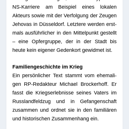
NS-Kar­riere am Bei­spiel eines loka­len
Akteurs sowie mit der Ver­fol­gung der Zeu­gen
Jeho­vas in Düs­sel­dorf. Letz­tere wer­den erst­
mals aus­führ­li­cher in den Mit­tel­punkt gestellt
– eine Opfer­gruppe, der in der Stadt bis
heute kein eige­ner Gedenk­ort gewid­met ist.
Fami­li­en­ge­schichte im Krieg
Ein per­sön­li­cher Text stammt vom ehe­ma­li­
gen RP-Redak­teur Michael Bro­cker­hoff. Er
fasst die Kriegs­er­leb­nisse sei­nes Vaters im
Russ­land­feld­zug und in Gefan­gen­schaft
zusam­men und ord­net sie in den fami­liä­ren
und his­to­ri­schen Zusam­men­hang ein.