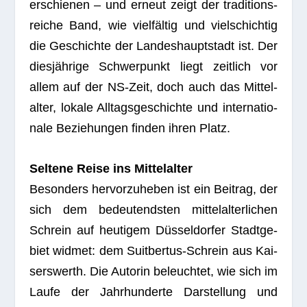
erschie­nen – und erneut zeigt der tra­di­ti­ons­
rei­che Band, wie viel­fäl­tig und viel­schich­tig
die Geschichte der Lan­des­haupt­stadt ist. Der
dies­jäh­rige Schwer­punkt liegt zeit­lich vor
allem auf der NS-Zeit, doch auch das Mit­tel­
al­ter, lokale All­tags­ge­schichte und inter­na­tio­
nale Bezie­hun­gen fin­den ihren Platz.
Sel­tene Reise ins Mit­tel­al­ter
Beson­ders her­vor­zu­he­ben ist ein Bei­trag, der
sich dem bedeu­tends­ten mit­tel­al­ter­li­chen
Schrein auf heu­ti­gem Düs­sel­dor­fer Stadt­ge­
biet wid­met: dem Suit­ber­tus-Schrein aus Kai­
sers­werth. Die Autorin beleuch­tet, wie sich im
Laufe der Jahr­hun­derte Dar­stel­lung und