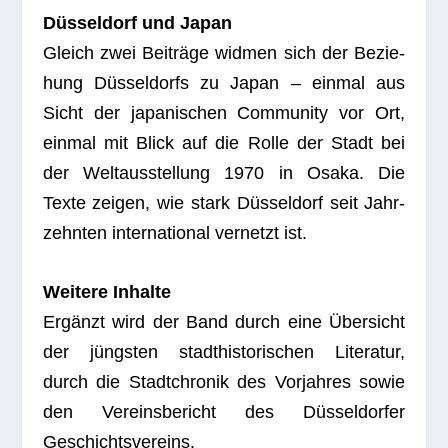
Düs­sel­dorf und Japan
Gleich zwei Bei­träge wid­men sich der Bezie­
hung Düs­sel­dorfs zu Japan – ein­mal aus
Sicht der japa­ni­schen Com­mu­nity vor Ort,
ein­mal mit Blick auf die Rolle der Stadt bei
der Welt­aus­stel­lung 1970 in Osaka. Die
Texte zei­gen, wie stark Düs­sel­dorf seit Jahr­
zehn­ten inter­na­tio­nal ver­netzt ist.
Wei­tere Inhalte
Ergänzt wird der Band durch eine Über­sicht
der jüngs­ten stadt­his­to­ri­schen Lite­ra­tur,
durch die Stadt­chro­nik des Vor­jah­res sowie
den Ver­eins­be­richt des Düs­sel­dor­fer
Geschichtsvereins.