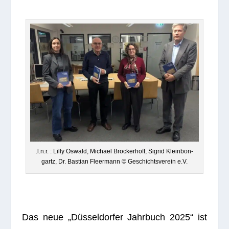
.l.n.r. : Lilly Oswald, Michael Bro­cker­hoff, Sig­rid Klein­bon­
gartz, Dr. Bas­tian Fleer­mann © Geschichts­ver­ein e.V.
Das neue „Düs­sel­dor­fer Jahr­buch 2025“ ist