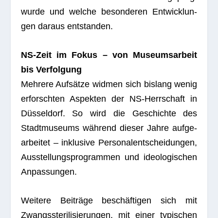
wurde und wel­che beson­de­ren Ent­wick­lun­
gen dar­aus entstanden.
NS-Zeit im Fokus – von Muse­ums­ar­beit
bis Ver­fol­gung
Meh­rere Auf­sätze wid­men sich bis­lang wenig
erforsch­ten Aspek­ten der NS-Herr­schaft in
Düs­sel­dorf. So wird die Geschichte des
Stadt­mu­se­ums wäh­rend die­ser Jahre auf­ge­
ar­bei­tet – inklu­sive Per­so­nal­ent­schei­dun­gen,
Aus­stel­lungs­pro­gram­men und ideo­lo­gi­schen
Anpassungen.
Wei­tere Bei­träge beschäf­ti­gen sich mit
Zwangs­ste­ri­li­sie­run­gen, mit einer typi­schen