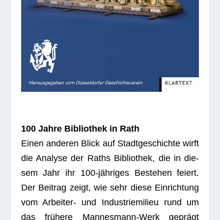
100 Jahre Biblio­thek in Rath
Einen ande­ren Blick auf Stadt­ge­schichte wirft
die Ana­lyse der Raths Biblio­thek, die in die­
sem Jahr ihr 100-jäh­ri­ges Bestehen fei­ert.
Der Bei­trag zeigt, wie sehr diese Ein­rich­tung
vom Arbei­ter- und Indus­trie­mi­lieu rund um
das frü­here Man­nes­mann-Werk geprägt